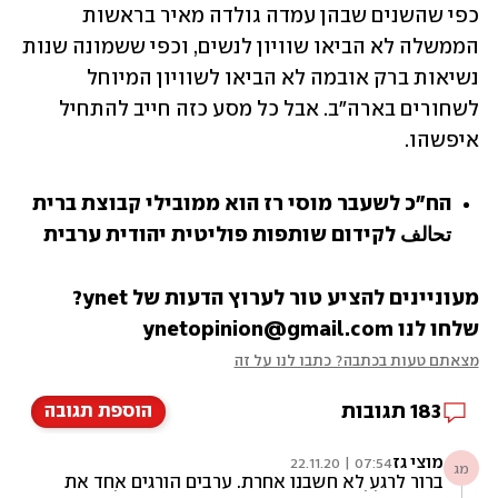
כפי שהשנים שבהן עמדה גולדה מאיר בראשות 
הממשלה לא הביאו שוויון לנשים, וכפי ששמונה שנות 
נשיאות ברק אובמה לא הביאו לשוויון המיוחל 
לשחורים בארה"ב. אבל כל מסע כזה חייב להתחיל 
איפשהו. 
הח"כ לשעבר מוסי רז הוא ממובילי קבוצת ברית 
تحالف לקידום שותפות פוליטית יהודית ערבית
מעוניינים להציע טור לערוץ הדעות של ynet? 
שלחו לנו ynetopinion@gmail.com
מצאתם טעות בכתבה? כתבו לנו על זה
183
תגובות
הוספת תגובה
מוצי גז
07:54 | 22.11.20
מג
ברור לרגע לא חשבנו אחרת. ערבים הורגים אחד את