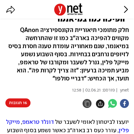
הקונספירטורים של טראמפ רוצים
"הפיכה כמו במיאנמר"
חלק מתומכי תיאוריית הקונספירציה QAnon
מקווים להפיכה בארה"ב כמו זו שהתרחשה
במיאנמר, שגם מאחוריה עומדת טענה חסרת בסיס
לזיופים נרחבים בבחירות. בסוף השבוע נשמע
מייקל פלין, גנרל לשעבר ומקורבו של טראמפ,
מביע תמיכה ברעיון: "זה צריך לקרות פה". הוא
תועד, אך הכחיש: "דבריי סולפו"
ynet
| פורסם:
02.06.21 | 12:58
16 תגובות
יועצו לביטחון לאומי לשעבר של 
דונלד טראמפ
, 
מייקל 
פלין
, עורר כעס רב בארה"ב כאשר נשמע בסוף השבוע 