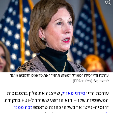
עורכת הדין סידני פאוול. "פשוט תחזירו את טראמפ ותקבעו מועד 
להשבעה"
(
צילום: EPA
)
עורכת הדין 
סידני פאוול
, שייצגה את פלין בתסבוכות 
המשפטיות שלו – הוא הורשע ששיקר ל-FBI בחקירת 
"רוסיה-גייט" אך בשלהי כהונת טראמפ 
זכה ממנו 