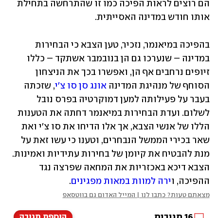
הם רוצים לראות הפיכה כמו זו שהתרחשה בתחילת 
אותו חודש במדינה האסייתית. 
בהפיכה במיאנמר, נזכיר, טען הצבא כי הבחירות 
במדינה – שנערכו גם הן בנובמבר אשתקד – כללו 
זיופים נרחבים אף הן, ואפשרו בכך את הניצחון 
הסוחף של מנהיגת המדינה 
אונג סן סו צ'י
, שזכתה 
בעבר על פעילותה למען דמוקרטיה בפרס נובל 
לשלום. ועדת הבחירות במיאנמר דחתה את הטענות 
הללו של אנשי הצבא, אך אלו הדיחו את סו צ'י ואת 
שאר בכירי הממשל הנבחרים, וטענו כי עשו זאת על 
מנת להבטיח את קיומן של בחירות עתידיות ואמינות. 
הצבא דיכא באכזריות את המחאה שפרצה נגד 
ההפיכה, ו
ירה למוות במאות מפגינים
.
מצאתם טעות? כתבו לנו | המייל האדום גם בווטסאפ
16
תגובות
הוספת תגובה