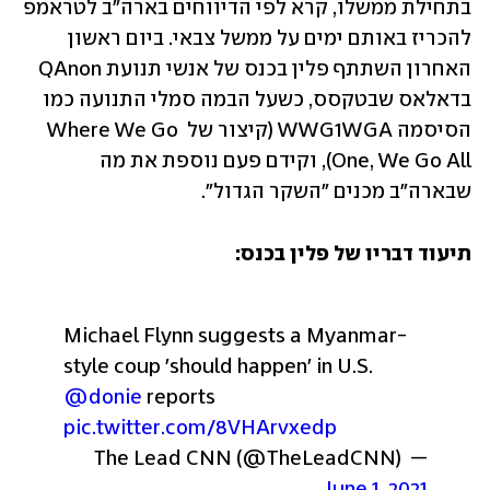
בתחילת ממשלו, קרא לפי הדיווחים בארה"ב לטראמפ 
להכריז באותם ימים על ממשל צבאי. ביום ראשון 
האחרון השתתף פלין בכנס של אנשי תנועת QAnon 
בדאלאס שבטקסס, כשעל הבמה סמלי התנועה כמו 
הסיסמה WWG1WGA (קיצור של Where We Go 
One, We Go All), וקידם פעם נוספת את מה 
שבארה"ב מכנים "השקר הגדול". 
תיעוד דבריו של פלין בכנס:
Michael Flynn suggests a Myanmar-
style coup 'should happen' in U.S. 
@donie
 reports 
pic.twitter.com/8VHArvxedp
— The Lead CNN (@TheLeadCNN) 
June 1, 2021