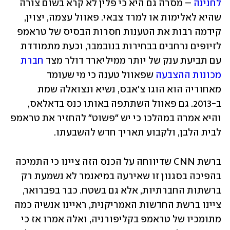
לחנינה
 – מסרה גם היא כי פלין לא קרא בשום צורה 
שהיא לאלימות או למרד צבאי. פאוול עצמה, יצוין, 
קידמה רבות את הטענות חסרות הבסיס של טראמפ 
לזיופים נרחבים בבחירות בנובמבר, וכעת מתמודדת 
עם תביעת ענק של יותר ממיליארד דולר מצד 
חברת 
מכונות ההצבעה
 שפאוול טענה כי מי שעומד 
מאחוריה הוא הוגו צ'אבס, נשיא ונצואלה שמת 
ב-2013. גם פאוול השתתפה באותו כנס בדאלאס, 
והיא אמרה במהלכו כי יש "פשוט" להחזיר את טראמפ 
לבית הלבן, ולקבוע תאריך חדש להשבעתו.
ברשת CNN שדיווחה על הכנס הזה ציינו כי התמיכה 
בהפיכה בסגנון זו שאירעה במיאנמר לא נשמעת רק 
ברשתות החברתיות, אלא גם בשטח. כבר בפברואר, 
ציינו ברשת החדשות האמריקנית, ראיינו אנשיה כמה 
מתומכיו של טראמפ בקליפורניה, ואלה אמרו אז כי 