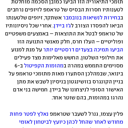
תומכי התיאוריה הזו הביעו כמובן הסכמה מוחלטת 
לטענותיו חסרות הבסיס של טראמפ לזיופים נרחבים 
ב
בחירות לנשיאות בנובמבר
 אשתקד, זיופים שלטענתו 
הביאו להפסדו הצורב ל
ג'ו ביידן
. אחרי שכל ניסיונותיו 
של טראמפ לבטל את התוצאות – באמצעים משפטיים 
ופוליטיים – העלו חרס, חלק מאנשי התנועה הזו 
הביעו תמיכה בצעדים דרסטיים יותר
 על מנת למנוע 
את חילופי השלטון. החשש מאלימות מצד פעילים 
מסוימים התממש במהרה ב
מהומות הקפיטול
 ב-6 
בינואר, שבמהלכן הסתערו מאות מתומכי טראמפ על 
בניין הקונגרס בוושינגטון בניסיון לשבש את מתן 
האישור הסופי לניצחונו של ביידן. חמישה בני אדם 
נהרגו במהומות, בהם שוטר אחד.
פלין עצמו, גנרל לשעבר שטראמפ 
נאלץ לפטר פחות 
מחודש לאחר שהחל לכהן כיועץ לביטחון לאומי