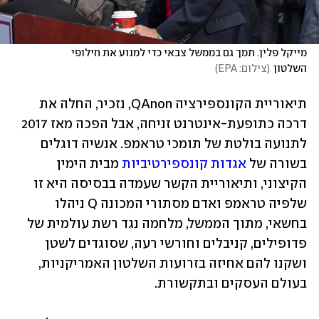
מייקל פלין. תמך גם בממשל צבאי כדי למנוע את חילופי 
השלטון
(
צילום: EPA
)
תיאוריית הקונספירציה QAnon, נזכיר, החלה את 
דרכה כתופעת-אינטרנט זניחה, אבל הפכה מאז 2017 
לתנועה בולטת של תומכי טראמפ. אנשיה דוגלים 
בשורה של 
אגדות קונספירטיביות
 מבית הימין 
הקיצוני, ותיאוריית הקשר שעמדה בבסיסה היא זו 
שלפיה טראמפ ואדם מסתורי המכונה Q ניהלו 
בחשאי, מתוך הממשל, מלחמה נגד רשת עולמית של 
פדופילים, קניבלים וחורשי רעה, שסוגדים לשטן 
ושקנו להם אחיזה בזרועות השלטון האמריקניות, 
בעולם העסקים ובתקשורת.