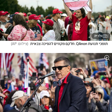
גלריה
תומכי תנועת QAnon. חלקם מקווים להפיכה צבאית 
(
צילום: AP
)