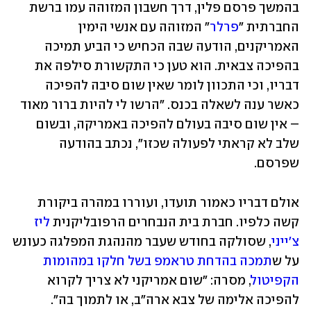
בהמשך פרסם פלין, דרך חשבון המזוהה עמו ברשת 
החברתית "
פרלר
" המזוהה עם אנשי הימין 
האמריקנים, הודעה שבה הכחיש כי הביע תמיכה 
בהפיכה צבאית. הוא טען כי התקשורת סילפה את 
דבריו, וכי התכוון לומר שאין שום סיבה להפיכה 
כאשר ענה לשאלה בכנס. "הרשו לי להיות ברור מאוד 
– אין שום סיבה בעולם להפיכה באמריקה, ובשום 
שלב לא קראתי לפעולה שכזו", נכתב בהודעה 
שפרסם. 
אולם דבריו כאמור תועדו, ועוררו במהרה ביקורת 
קשה כלפיו. חברת בית הנבחרים הרפובליקנית 
ליז 
צ'ייני
, שסולקה בחודש שעבר מהנהגת המפלגה כעונש 
על ש
תמכה בהדחת טראמפ בשל חלקו במהומות 
הקפיטול
, מסרה: "שום אמריקני לא צריך לקרוא 
להפיכה אלימה של צבא ארה"ב, או לתמוך בה". 