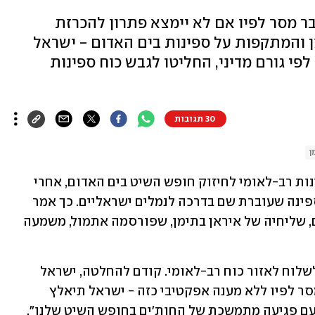
ר מסר לפיו אם לא יימצא פתרון להכרזת
ן והמתקפות על ספינות בים האדום - ישראל
פי גורם מדיני, החליטו לגבש כוח ספינות
30 תגובות
ן
ת רב-לאומי לחיזוק חופש השיט בים האדום, אחרי 
 לפיה יתקפו כל ספינה שעוברת שם בדרכה לנמלים ישראליים. כך אמר 
היום (ראשון) גורם מדיני. הודעת החות'ים, שליחיה של איראן בתימן, שפורסמה אתמול, משמעה 
בישראל בירכו על ההחלטה האמריקנית לשלוח לאזור כוח רב-לאומי. קודם להחלטה, ישראל 
העבירה לארה"ב ולקהילה הבינלאומית מסר לפיו ללא מענה אפקטיבי כזה - ישראל תיאלץ 
לפעול בכוחות עצמה. "לא נוכל להשלים עם פגיעה מתמשכת של החות'ים בחופש השיט שלנו", 