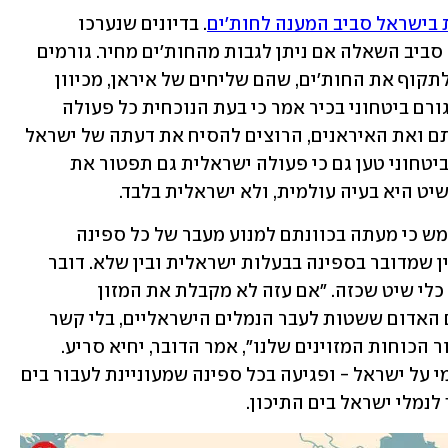
בישראל סביב המענה לחות'ים
. בדיונים שנערכו 
בישראל בנושא נסובה הדילמה בין השאר סביב השאלה אם ניתן לגבות מהחות'ים מחיר. גורמים 
בכירים בירושלים אמרו כי ישראל חייבת לתקוף את החות'ים, שהם שליחים של איראן, מכיוון 
שאם לא תעשה כן תפגין חולשה, בעוד שגורם ביטחוני בכיר אמר כי בעת הנוכחית כל פעולה 
ישראלית נגד החות'ים תשרת ישירות אותם ואת האיראנים, הרוצים להסיח את דעתה של ישראל 
מהמשימה המרכזית שלה בעזה. הגורם הביטחוני טען גם כי פעולה ישראלית גם תפטור את 
ט היא בעיה עולמית, ולא ישראלית בלבד. 
המורדים החות'ים בתימן, נזכיר, הכריזו אמש כי מעתה בכוונתם למנוע מעבר של כל ספינה 
העושה דרכה לישראל דרך הים האדום, בין שמדובר בספינה בבעלות ישראלית ובין שלא. דובר 
צבא החות'ים אמר כי בכוונתם לתקוף כל כלי שיט שכזה. "אם עזה לא מקבלת את המזון 
והתרופות שהיא צריכה, כל הספינות בים האדום ששטות לעבר הנמלים הישראליים, בלי קשר 
לאזרחות הבעלים שלהן, תהפוך ליעד עבור הכוחות המזוינים שלנו", אמר הדובר, יחיא סריע. 
משמעות של צעד כזה בפועל היא מצור ימי על ישראל - ופגיעה בכל ספינה שמעוניינת לעבור בים 
נמלי ישראל בים התיכון.