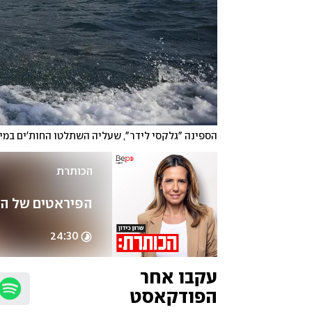
הספינה "גלקסי לידר", שעליה השתלטו החות'ים במי
הכותרת
הפיראטים של הי
24:30
עקבו אחר 
הפודקאסט