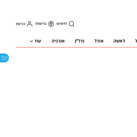
חיפוש
נגישות
כניסה
עוד
ל
לאשה
אוכל
נדל"ן
אנרגיה