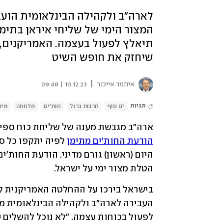
לארה"ב ולקהילה הבינלאומית הועב
המצור הימי של שליחי איראן בתימ
תיאלץ לפעול בעצמה. האמריקנים, ל
שיחזק את חופש השיט
|
איתמר אייכנר
10.12.23 | 09:48
תגיות
ים סוף
חרבות ברזל
חות'ים
מלחמה
תימ
ארה"ב מגבשת מענה של שליחת כוח ספינו
הודעת החות'ים מתימן
הטלת מצור ימי על ישראל.