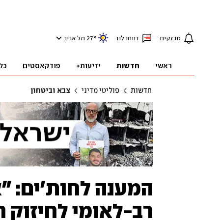
מבזקים
דווחו לנו
°
27
תל אביב
ראשי
חדשות
ידיעות+
פודקאסטים
כל
חדשות
פוליטי מדיני
צבא וביטחון
המענה לחות'ים: "
רב-לאומי לחיזוק 