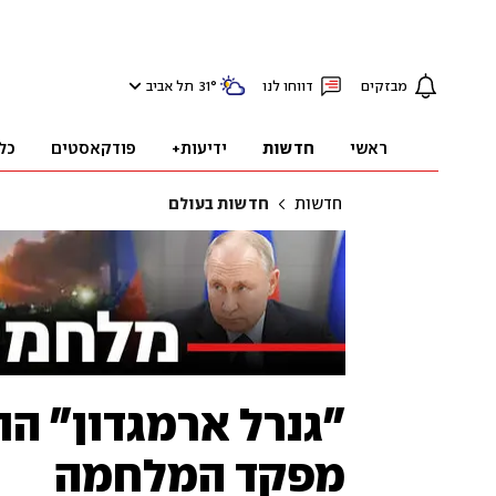
מבזקים
דווחו לנו
°
31
תל אביב
ראשי
חדשות
ידיעות+
פודקאסטים
כל
חדשות
חדשות בעולם
"גנרל ארמגדון" הו
מפקד המלחמה