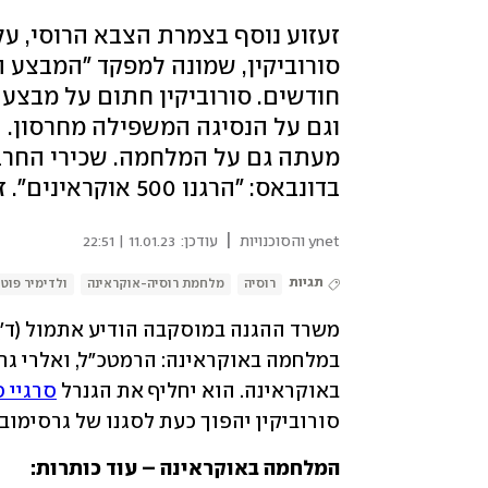
זעזוע נוסף בצמרת הצבא הרוסי, ע
סורוביקין, שמונה למפקד "המבצע 
חודשים. סורוביקין חתום על מבצע
וגם על הנסיגה המשפילה מחרסון. הר
מעתה גם על המלחמה. שכירי החרב 
בדונבאס: "הרגנו 500 אוקראינים". זלנסקי מכחיש: "תעמולה של מדינת טרור"
|
ynet והסוכנויות
עודכן:
11.01.23 | 22:51
תגיות
רוסיה
מלחמת רוסיה-אוקראינה
ולדימיר פוטי
באוקראינה. הוא יחליף את הגנרל 
סרגיי ס
סורוביקין יהפוך כעת לסגנו של גרסימוב, 