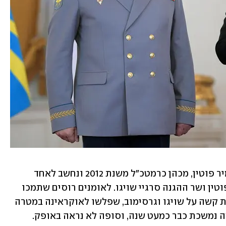
הגנרל גרסימוב, יד ימינו של הנשיא ולדימיר פוטין, מכהן כרמטכ"ל משנת 2012 ונחשב לאחד 
מאדריכלי הפלישה לאוקראינה, יחד עם פוטין ושר ההגנה סרגיי שויגו. לאומנים רוסים שתמכו 
בפלישה מותחים במהלך המלחמה ביקורת קשה על שויגו וגרסימוב, שפלשו לאוקראינה במטרה 
 נמשכת כבר כמעט שנה, וסופה לא נראה באופק. 