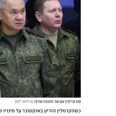
סורוביקין עם שר ההגנה שויגו
(
צילום: AP
)