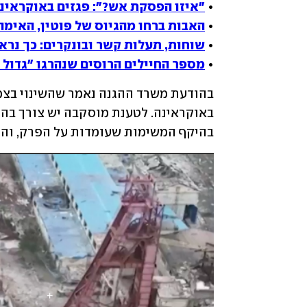
• 
"איזו הפסקת אש?": פגזים באוקראינה
• 
האבות ברחו מהגיוס של פוטין, האימהו
• 
שוחות, תעלות קשר ובונקרים: כך נר
• 
מספר החיילים הרוסים שנהרגו "גדול בהרבה מ-89", תיעוד: לפני ואח
בהיקף המשימות שעומדות על הפרק, והרצ