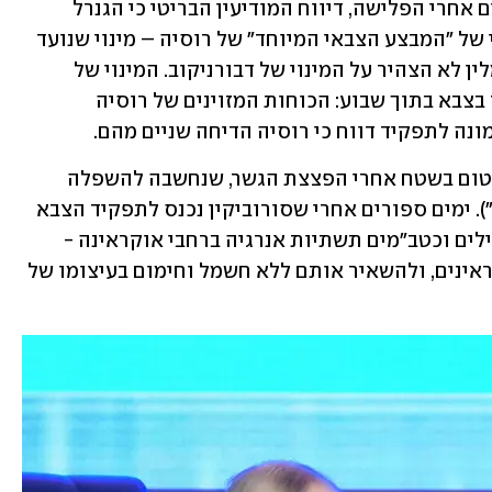
בתפקיד, אם בכלל. באפריל, כמעט חודשיים אחרי הפלישה, דיווח המודיעין הבריטי כי הגנרל 
אלכסנדר דבורניקוב מונה למפקד הראשי של "המבצע הצבאי המיוחד" של רוסיה – מינוי שנועד 
"לרכז את הפיקוד והשליטה" שלה. הקרמלין לא הצהיר על המינוי של דבורניקוב. המינוי של 
סורוביקין היה מינוי שלישי לתפקיד בכיר בצבא בתוך שבוע: הכוחות המזוינים של רוסיה 
נה לתפקיד דווח כי רוסיה הדיחה שניים מהם. 
פוטין קיווה שסורוביקין ישנה את המומנטום בשטח אחרי הפצצת הגשר, שנחשבה להשפלה 
עבורו (הגשר שהופצץ מכונה "גשר פוטין"). ימים ספורים אחרי שסורוביקין נכנס לתפקיד הצבא 
הרוסי שינה אסטרטגיה, והחל לתקוף בטילים וכטב"מים תשתיות אנרגיה ברחבי אוקראינה - 
במהלך שנועד לשבור את רוחם של האוקראינים, ולהשאיר אותם ללא חשמל וחימום בעיצומו של 