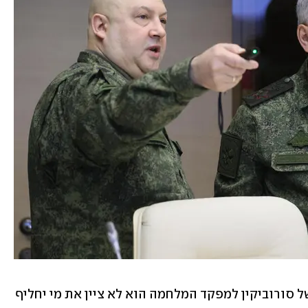
כשהקרמלין הודיע באוקטובר על מינויו של סורוביקין למפקד המלחמה הוא לא ציין את מי יחליף 