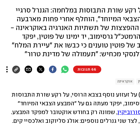
ל רקע שורת התבוסות במלחמה: הגנרל סרגיי
הצבאי המיוחד", הוחלף אחרי פחות מארבעה
 ההפצצות של תשתיות האנרגיה באוקראינה -
מטכ"ל גרסימוב, יד ימינו של פוטין, יפקד
של פוטין טוענים כי כבשו את "עיירת המלח"
66 תגובות
ן
אוקראינה
משרד ההגנה במוסקבה הודיע אתמול (ד') על זעזוע נוסף בצבא הרוסי, על רקע שורת התבוסות 
במלחמה באוקראינה: הרמטכ"ל, ואלרי גרסימוב, יפקד מעתה גם על "המבצע הצבאי המיוחד" 
ורוביקין
, שמונה רק בחודש אוקטובר למפקד המבצע. 
לצד שני גנרלים נוספים: אולג סליוקוב ואלכסיי קים. 