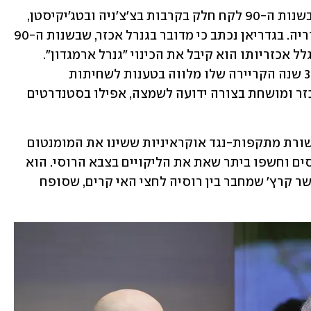
סורוביקין נולד בנובוסיבירסק שבסיביר. בשנות ה-90 לקח חלק בקרבות בצ'צ'ניה ובטג'יקיסטן, 
ולאחרונה פיקד על הכוחות הרוסיים בסוריה. בגדריאן נכתב כי מדובר בגנרל אכזר, שבשנות ה-90 
פתח באש על מפגינים פרו-דמוקרטים. בגלל אכזריותו הוא קיבל את הכינוי "גנרל ארמגדון". 
משרד ההגנה הבריטי אמר עליו: "במשך 30 שנה הקריירה שלו מלווה בטענות לשחיתות 
ואכזריות". לפי בריטניה מדובר ב"גנרל אכזר ומושחת בצורה ידועה לשמצה, אפילו בסטנדרטים 
הוא מונה לתפקיד ב-8 באוקטובר, אחרי שורת מתקפות-נגד אוקראיניות ששינו את המומנטום 
של המלחמה, הנחילו תבוסות קשות לרוסים וחשפו ביתר שאת את הליקויים בצבא הרוסי. הוא 
נכנס לתפקיד בסוף השבוע שבו הופצץ גשר קרץ' שמחבר בין רוסיה לחצי האי קרים, שסופח 