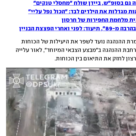
 גם בסופ"ש, ביידן שולח "מחסלי טנקים"
ת מגדלות את הילדים לבד: "הכול נפל עליי"
אית מלחמת החפירות של חרסון
רי הפצצת הבניין
בהודעת משרד ההגנה נאמר שהשינוי בצמרת ההנהגה נועד לשפר את היעילות של הכוחות 
באוקראינה. לטענת מוסקבה יש צורך בהרחבת ההנהגה ב"מבצע הצבאי המיוחד", לאור עלייה 
ון לחזק את התיאום בין הכוחות. 