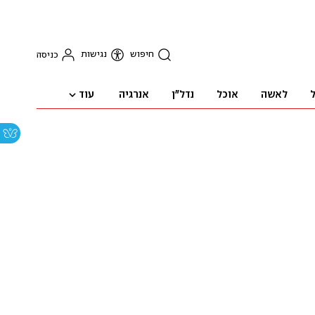
חיפוש
נגישות
כניסה
עוד
ל
לאשה
אוכל
נדל"ן
אנרגיה