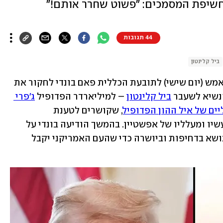
ד חשיפת המסמכים: "פשוט שחרר אותם!"
44 תגובות
ביל קלינטון
נשיא ארצות הברית דונלד טראמפ הורה אמש (יום שישי) לתובעת הכללית פאם בונדי לחקור את 
נשיא לשעבר 
ביל קלינטון
 – למיליארדר הפדופיל 
ג'פרי 
ים של איל ההון הפדופיל
, שקושרים לטענת 
הדמוקרטים את טראמפ באופן הדוק למעשיו ומעלליו של אפשטיין. בהמשך הודיעה בונדי על 
מינוי תובע שיוביל את החקירה. "נטפל בנושא בדחיפות וביושרה כדי שהעם האמריקני יקבל 