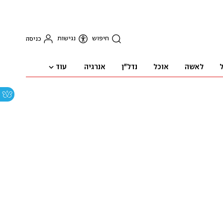
חיפוש
נגישות
כניסה
עוד
ל
לאשה
אוכל
נדל"ן
אנרגיה