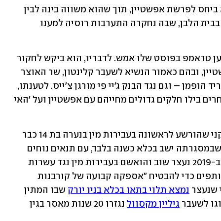
הונאת רוסיה, רוסיה, רוסיה", טען הנשיא ביחס לפרשת אפשטיין, תוך שהוא משווה בינה לבין 
הפרשה שהטילה צל על כהונתו הקודמת בבית הלבן, שבה נחקרה התערבות רוסיה למענו 
"כל החיצים מצביעים על הדמוקרטים", טען טראמפ בפוסט שלו אמש. לדבריו, הוא ביקש לחקור 
את מעורבותם של דמוקרטים רבים לאפשטיין, ובהם כאמור הנשיא לשעבר קלינטון, שר האוצר 
לשעבר לארי סאמרס, התורם הדמוקרטי ריד הופמן – וגם נגד הבנק ג'יי פי מורגן צ'ייס. לטענתו, 
"הרישומים מראים שגברים אלה ורבים אחרים בילו חלקים גדולים מחייהם עם אפשטיין ועל 'האי 
אפשטיין, נזכיר, היה איל הון יהודי-אמריקני שהורשע לראשונה בעבירות מין בנערה בת 14 כבר 
ב-2008, אז במסגרת עסקת טיעון מקלה שבמסגרתה ישב בכלא כשנה בלבד, עם תנאים נוחים 
ביותר שבהם אף הורשה לו לצאת לעבוד. ב-2019 נעצר שוב והואשם בעבירות מין נגד עשרות 
נערות, והתובעים קבעו כי פעל יחד עם שותפים כדי להבטיח "אספקה קבועה של קורבנות 
 שנעצר 
נמצא תלוי בתאו בכלא בניו יורק
 שבו המתין 
גו לשעבר 
גיליין מקסוול
 נגזרו 20 שנות מאסר בגין 