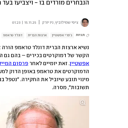
הנבחרים מורדים בו - ויצביעו בע
|
ציפי שמילוביץ, ניו יורק
15.11.25 | 01:23
תגיות
ג'פרי אפשטיין
ארצות הברית
דונלד טראמפ
הקשר של דמוקרטים בכירים – בהם גם ה
אפשטיין
. זאת יומיים לאחר 
פרסום המיילי
תשובות", מסרה. 