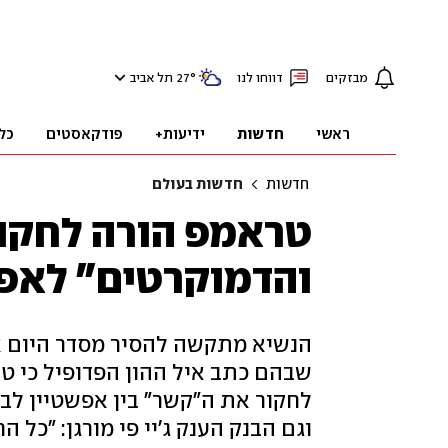
מבזקים
דווחו לנו
°
27
תל אביב
ראשי
חדשות
ידיעות+
פודקאסטים
כל
חדשות
חדשות בעולם
טראמפ הורה לחקור
והדמוקרטים" לאפ
הנשיא מתקשה להסיר מסדר היום א
שבהם כתב איל ההון הפדופיל כי ט
לחקור את ה"קשר" בין אפשטיין לבכ
וגם הבנק הענק ג'יי פי מורגן: "כל 