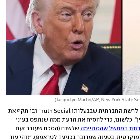
)
טראמפ הודיע על המהלך בפוסט שהעלה לרשת החברתית שבבעלותו Truth Social ובו תקף את 
הדמוקרטים על "שימוש בתרמית אפשטיין", כלשונו, כדי להסיח את הדעת ממה שנתפס בעיני 
תת הממשל שהסתיימה
 שלשום (הסכם שעורר זעם 
במחנה הפרוגרסיבי הרדיקלי במפלגה הדמוקרטית, בטענה שמדובר בכניעה לטראמפ). "זוהי עוד 