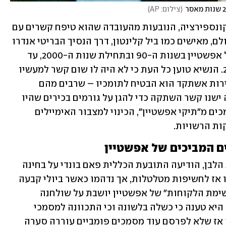
(
צילום: AP
)
מאז מות אפשטיין נפוצו שלל תיאוריות קונספירציה, הנובעות מהעובדה שהוא טיפח קשרים עם 
גורמים בולטים ובעלי השפעה מרחבי העולם, מאישים כמו ביל קלינטון, דרך הנסיך הבריטי אנדרו 
ועד הנשיא טראמפ. טראמפ היה חברו של אפשטיין בשנות ה-90 ובתחילת שנות ה-2000, עד 
שקרע התגלע ביניהם בסביבות שנת 2004. הנשיא טוען כל העת כי לא היה לו שום קשר למעשיו 
של הפדופיל, וכי גם לא ידע עליהם, ובבחירות אשתקד הוא הבטיח לתומכיו – שרבים מהם 
מאמינים בתיאוריית הקונספירציה ולפיה ישנו קשר השתקה כדי להגן על גורמים בכירים שהיו 
לכאורה מעורבים במעשים – לחשוף מסמכים מ"תיקי אפשטיין", הכינוי למצבור האימיילים 
ת הרשויות.
ם המביכים של אפשטיין
בתחילת השנה, אחרי שטראמפ חזר לבית הלבן, הודיעה התובעת הכללית פאם בונדי על בחינה 
מחודשת של הפרשה. תומכי טראמפ ציפו אז לחשיפות מטלטלות, אך נדהמו כאשר ביולי קבעה 
לפתע בונדי – שרק בפברואר אמרה ש"רשימת הלקוחות" של אפשטיין יושבת על שולחנה 
. היא טענה כי כשלה בלשונה וכי התכוונה למסמכי 
הפרשה באופן כללי, אולם ההחלטה שלה אז שלא לפרסם עוד מסמכים פומביים עוררה סערה 