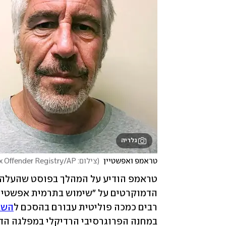
גלריה
טראמפ ואפשטיין 
(
צילום: Jacquelyn Martin/AP, New York State Sex Offender Registry/AP
רבים כמכה פוליטית עבורם בהסכם ל
השב