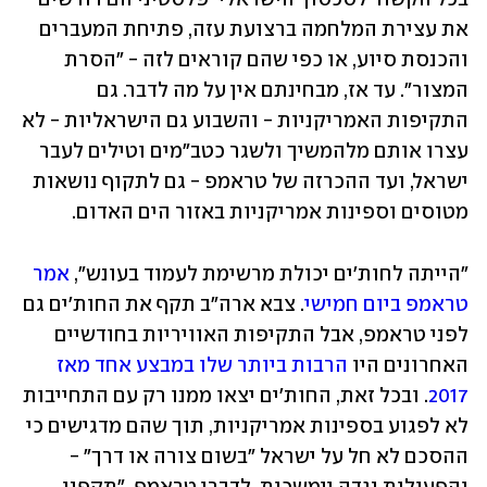
את עצירת המלחמה ברצועת עזה, פתיחת המעברים 
והכנסת סיוע, או כפי שהם קוראים לזה - "הסרת 
המצור". עד אז, מבחינתם אין על מה לדבר. גם 
התקיפות האמריקניות - והשבוע גם הישראליות - לא 
עצרו אותם מלהמשיך ולשגר כטב"מים וטילים לעבר 
ישראל, ועד ההכרזה של טראמפ - גם לתקוף נושאות 
מטוסים וספינות אמריקניות באזור הים האדום.
"הייתה לחות'ים יכולת מרשימת לעמוד בעונש", 
אמר 
טראמפ ביום חמישי
. צבא ארה"ב תקף את החות'ים גם 
לפני טראמפ, אבל התקיפות האוויריות בחודשיים 
האחרונים היו 
הרבות ביותר שלו במבצע אחד מאז 
2017
. ובכל זאת, החות'ים יצאו ממנו רק עם התחייבות 
לא לפגוע בספינות אמריקניות, תוך שהם מדגישים כי 
ההסכם לא חל על ישראל "בשום צורה או דרך" - 