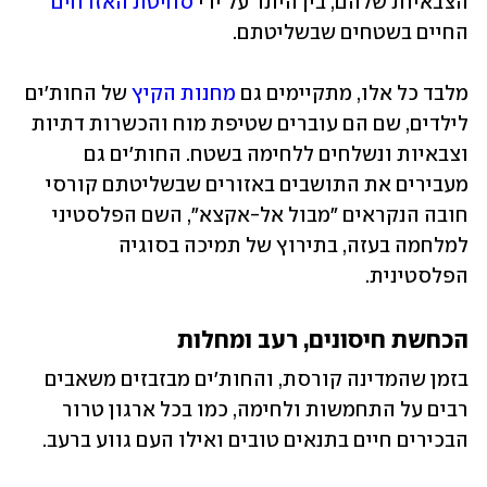
הצבאיות שלהם, בין היתר על ידי
 סחיטת האזרחים
החיים בשטחים שבשליטתם.  
מלבד כל אלו, מתקיימים גם 
מחנות הקיץ
 של החות'ים 
לילדים, שם הם עוברים שטיפת מוח והכשרות דתיות 
וצבאיות ונשלחים ללחימה בשטח. החות'ים גם 
מעבירים את התושבים באזורים שבשליטתם קורסי 
חובה הנקראים "מבול אל-אקצא", השם הפלסטיני 
למלחמה בעזה, בתירוץ של תמיכה בסוגיה 
הפלסטינית. 
הכחשת חיסונים, רעב ומחלות
בזמן שהמדינה קורסת, והחות'ים מבזבזים משאבים 
רבים על התחמשות ולחימה, כמו בכל ארגון טרור 
הבכירים חיים בתנאים טובים ואילו העם גווע ברעב.