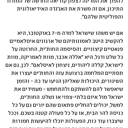
להפוך את המדינה לצפון קוריאה החדשה של המזרח 
התיכון, אם זה משרת את האג'נדה האידיאולוגית 
והפוליטית שלהם". 
אם יש משהו שישראל למדה מ-7 באוקטובר, היא 
להקשיב היטב לאמונותיהם של ארגונים איסלאמיים 
פנאטיים קיצוניים. והסיסמה החות'ית, החרוטה על 
כל שלט ודגל, היא "אללה אכבר, מוות לאמריקה, מוות 
לישראל, קללה ליהודים, ניצחון לאיסלאם". לכן, גם אם 
תסתיים המלחמה ברצועת עזה והחות'ים יעצרו את 
השיגורים, היכולות שאליהן הגיעו עד כה - והזמן 
שיאפשר להם להשתקם ולהתחמש - מעמידים את 
ישראל מול איום בלתי-צפוי או נשלט. החות'ים, 
למשל, יכולים להחליט פתאום שהם יורים גם על כל 
כניסה להר הבית, או על כל פעולה קטנה בשכם. וככל 
שיצברו עוד כוח, הפעולות יוכלו להיעשות חמורות 