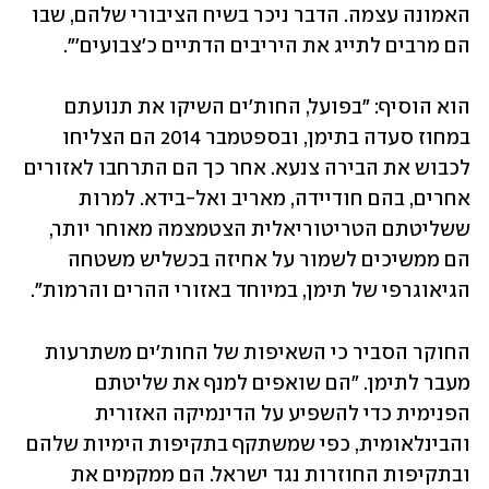
האמונה עצמה. הדבר ניכר בשיח הציבורי שלהם, שבו 
הם מרבים לתייג את היריבים הדתיים כ'צבועים'".
הוא הוסיף: "בפועל, החות'ים השיקו את תנועתם 
במחוז סעדה בתימן, ובספטמבר 2014 הם הצליחו 
לכבוש את הבירה צנעא. אחר כך הם התרחבו לאזורים 
אחרים, בהם חודיידה, מאריב ואל-בידא. למרות 
ששליטתם הטריטוריאלית הצטמצמה מאוחר יותר, 
הם ממשיכים לשמור על אחיזה בכשליש משטחה 
הגיאוגרפי של תימן, במיוחד באזורי ההרים והרמות".
החוקר הסביר כי השאיפות של החות'ים משתרעות 
מעבר לתימן. "הם שואפים למנף את שליטתם 
הפנימית כדי להשפיע על הדינמיקה האזורית 
והבינלאומית, כפי שמשתקף בתקיפות הימיות שלהם 
ובתקיפות החוזרות נגד ישראל. הם ממקמים את 