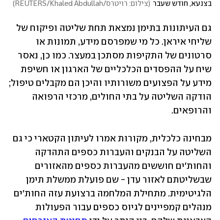
בצנעא, חודש שעבר
(
צילום: רויטרס/REUTERS/Khaled Abdullah
)
גם העיתונות בתימן נמצאת תחת שליטה ופיקוח של 
שליחי איראן. כל מי שמפרסם מידע, תמונות או 
סרטונים של התקיפות מסתכן במעצר. כמו כן, נאסר 
שיח על ההפסדים הכלכליים של הארגון או חשיפת 
מידע על הפצועים משורותיו והיכן הם מקבלים טיפול; 
הודקה השליטה על בתי החולים, מרכזי הרפואה 
והרופאים. 
מבחינה כלכלית, מקורות אמרו לעיתון הקטארי כי גם 
השליטה על הבנקים והעברות כספים התהדקה 
והחות'ים חוששים מהעברות כספים מהאזורים 
שבשליטתם לאזור עדן - שם פועלת ממשלת תימן 
הלגיטימית. מתחילת המלחמה ברצועת עזה החות'ים 
מנהלים קמפיינים לגיוס כספים עבור הפעולות 