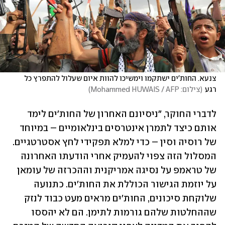
צנעא. החות'ים ישתקמו וימשיכו להוות איום שעלול להתפרץ כל 
רגע
(
צילום: Mohammed HUWAIS / AFP
)
לדברי החוקר, "ניסיונם האחרון של החות'ים לימד 
אותם כיצד לתמרן אינטרסים בינלאומיים – במיוחד 
של רוסיה וסין – כדי למלא תפקידי לחץ אסטרטגיים. 
המסלול הזה צפוי להעמיק אחרי הודעתו האחרונה 
של טראמפ על נסיגה אמריקנית וההכרזה של עומאן 
על יוזמת הגישור הכוללת את החות'ים. כתנועה 
שלוקחת סיכונים, החות'ים מראים מעט כבוד לנזק 
שההחלטות שלהם גורמות לתימן. הם לא יהססו 