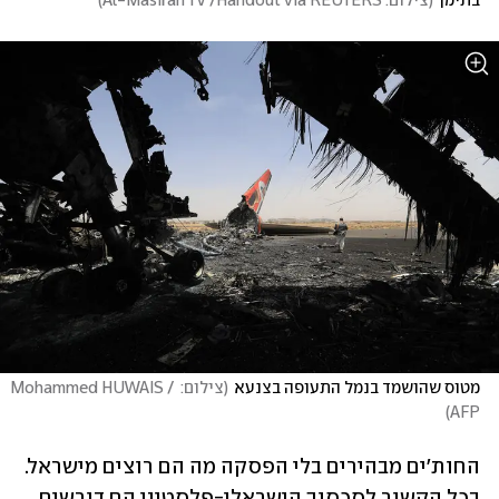
בתימן
(
צילום: Al-Masirah TV /Handout via REUTERS
)
מטוס שהושמד בנמל התעופה בצנעא
(
צילום: Mohammed HUWAIS / 
)
AFP
החות'ים מבהירים בלי הפסקה מה הם רוצים מישראל. 
בכל הקשור לסכסוך הישראלי-פלסטיני הם דורשים 