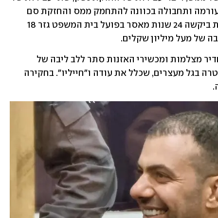
חבלה חמורה בנסיבות מחמירות, מרמה, עורמה ותחבולה בכוונה להתחמק ממס והחזקת סם 
שלא לצריכה עצמית. סך הכך, הפרקליטות ביקשה 24 שנות מאסר בפועל בית המשפט גזר 18 
בה של מעל מיליון שקלים.
במסגרת החקירה הצליחה המשטרה להחדיר מצלמות ומכשירי האזנות סתר ללב ליבה של 
ההתארגנות סביבו, ואחר כך פתחה המשטרה בגל מעצרים, שכלל את עודה ו"חייליו". בחקירה 
.