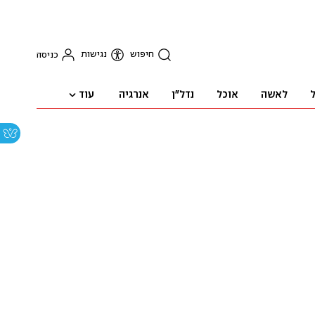
חיפוש
נגישות
כניסה
עוד
ל
לאשה
אוכל
נדל"ן
אנרגיה