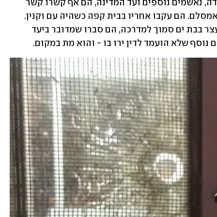
. לפי האישום שבו הודו עודה, נאשמים נוספים ועד המדינה, הם אף קשרו קשר 
לגרום למותו של אדם אחר בשם יענקלה אמסלם. הם עקבו אחריו בבית קפה כשהיה עם וקנין. 
בשלב מסוים וקנין נכנס לרכבו ונסע. כשעצר בבת ים סמוך למדרכה, הם סברו שמדובר ביעד 
 נוסף שלא הועמד לדין ירו בו - והוא מת במקום.