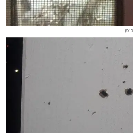
ב"ס
)