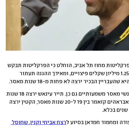
לאחר הליך גישור בין סנגורי הנאשמים לפרקליטות מחוז תל אביב, הוחלט כי הפרקליטות תבקש 
להטיל על עודה 24 שנות מאסר בפועל ו-1.25 מיליון שקלים פיצויים, ומאידך ההגנה תעתור 
לפי ההסדר, על נאשמים נוספים יוטלו עונשי מאסר משמעותיים גם כן. תייר עינאש ירצה 18 שנות 
מאסר וחצי, הישאם סדה 17 שנות מאסר, אבראהים קזאמר בין 19 ל-20 שנות מאסר, הקטין ירצה 
דה ומחמוד חמדאן בסיוע ל
רצח אביחי וקנין, שחוסל 