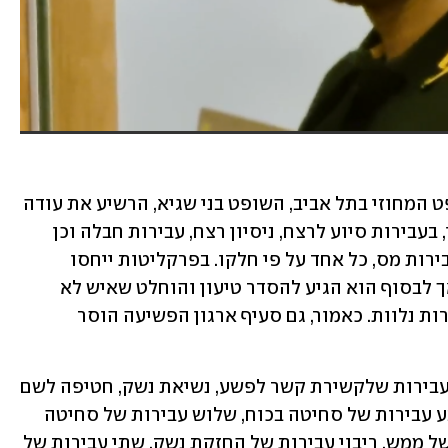
בסוף השנה שעברה, סגן נשיא בית המשפט המחוזי בתל אביב, השופט בני שגיא, הרשיע את עודה 
יחד עם 21 עבריינים נוספים, בהם גם קטין, בעבירות סיוע לרצח, ניסיון רצח, עבירות חבלה וכן 
עבירות נשק, עבירות סחיטה באיומים ועבירות מס, כל אחד על פי חלקו. בפרקליטות ייחסו 
לעודה, בן 40 מג'לג'וליה, גם מעשי רצח, אך לבסוף הוא הגיע להסדר טיעון והוחלט שאיש לא 
יורשע במעשי הרצח - אלא בעבירות חמורות נלוות. כאמור, גם סעיף ארגון הפשיעה הוסר 
קוטייר עודה הורשע בסיוע לרצח, בשבע עבירות שלקשירת קשר לפשע, נשיאת נשק, חטיפה לשם 
רצח או סחיטה, מתן אמצעים לפשע, ארבע עבירות של סחיטה בכוח, שלוש עבירות של סחיטה 
באיומים, חטיפה, תקיפה הגורמת חבלה של ממש, ריבוי עבירות של החזקת נשק, שתי עבירות של 