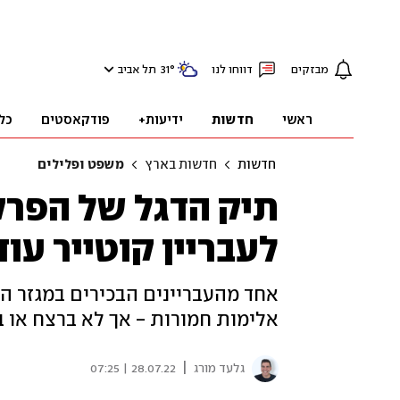
מבזקים
דווחו לנו
°
31
תל אביב
ראשי
חדשות
ידיעות+
פודקאסטים
כל
חדשות
חדשות בארץ
משפט ופלילים
לעבריין קוטייר עוד
אחד מהעבריינים הבכירים במגזר 
אלימות חמורות - אך לא ברצח או ב
|
גלעד מורג
28.07.22 | 07:25