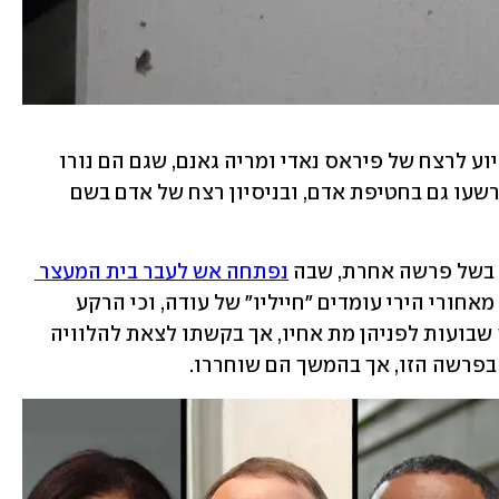
בנוסף הורשעו מעורבים אחרים בתיק בסיוע לרצח של פיראס נאדי ומריה גאנם, שגם הם נורו 
למוות ברכבם. חלק מהמעורבים בתיק הורשעו גם בחטיפת אדם, ובניסיון רצח של אדם בשם 
נפתחה אש לעבר בית המעצר 
. במשטרה חשדו אז כי מאחורי הירי עומדים "חייליו" של עודה, וכי הרקע 
לתקריות החריגות הייתה העובדה שכמה שבועות לפניהן מת אחיו, אך בקשתו לצאת להלוויה 
 בפרשה הזו, אך בהמשך הם שוחררו.