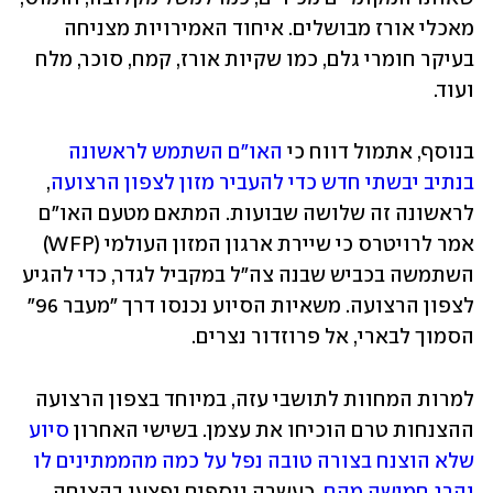
מאכלי אורז מבושלים. איחוד האמירויות מצניחה 
בעיקר חומרי גלם, כמו שקיות אורז, קמח, סוכר, מלח 
ועוד.
בנוסף, אתמול דווח כי 
האו"ם השתמש לראשונה 
בנתיב יבשתי חדש כדי להעביר מזון לצפון הרצועה
, 
לראשונה זה שלושה שבועות. המתאם מטעם האו"ם 
אמר לרויטרס כי שיירת ארגון המזון העולמי (WFP) 
השתמשה בכביש שבנה צה"ל במקביל לגדר, כדי להגיע 
לצפון הרצועה. משאיות הסיוע נכנסו דרך "מעבר 96" 
הסמוך לבארי, אל פרוזדור נצרים.
למרות המחוות לתושבי עזה, במיוחד בצפון הרצועה 
ההצנחות טרם הוכיחו את עצמן. בשישי האחרון 
סיוע 
שלא הוצנח בצורה טובה נפל על כמה מהממתינים לו 
והרג חמישה מהם
. כעשרה נוספים נפצעו בהצנחה 