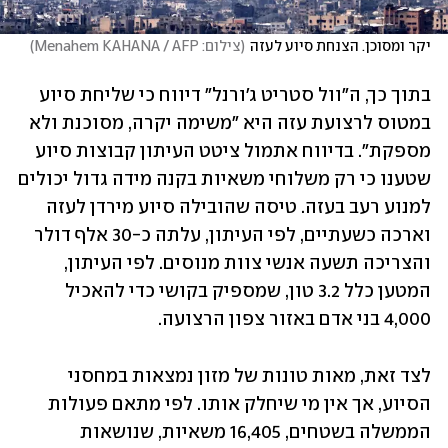
יקר ומסוכן. הצנחת סיוע לעזה
(
צילום: Menahem KAHANA / AFP
)
בתוך כך, ה"וול סטריט ג'ורנל" דיווח כי שליחת סיוע 
במטוס לרצועת עזה היא "משימה יקרה, מסוכנת ולא 
מספקת". בדיווח אתמול ציטט העיתון קבוצות סיוע 
שטענו כי רק משלוחי משאיות בקנה מידה גדול יכולים 
למנוע רעב בעזה. טיסה שהובילה סיוע מירדן לעזה 
וארכה כשעתיים, לפי העיתון, עלתה כ-30 אלף דולר 
והצריכה תשעה אנשי צוות מנוסים. לפי העיתון, 
המטען כלל 3.2 טון, שמספיק בקושי כדי להאכיל 
4,000 בני אדם באזור צפון הרצועה.
לצד זאת, מאות טונות של מזון נמצאות במחסני 
הסיוע, אך אין מי שיחלק אותו. לפי מתאם פעולות 
הממשלה בשטחים, 16,405 משאיות, שנושאות 