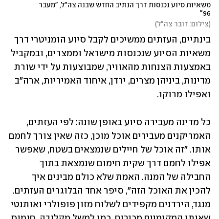
משאיות סיוע נכנסות דרך הנתיב החדש שבנה צה"ל, "מעבר 
96"
(
צילום: דובר צה"ל
)
בינתיים, העזתים ממשיכים לקבל סיוע הומניטרי דרך 
משאיות הסיוע שנכנסות מישראל וממצרים, ובמקביל 
באמצעות הצנחות מהאוויר, שמבוצעות על ידי שורת 
מדינות, ביניהן מצרים, ירדן, איחוד האמיריות, ארה"ב 
ואפילו מרוקו.
כל מדינה מעבירה סיוע באופן שונה: לפי העזתים, 
האמריקנים מעבירים אוכל מוכן, כזה שאין צורך לחמם 
אותו. "זה אוכל של חיילים שנמצאים בשטח, שאפשר 
אפילו לחמם דרך שקית חימום שנמצאת בתוך 
החבילה של המנה. האמת שלא כולם מבינים איך 
להכין את האוכל הזה", סיפר אחד הבלוגרים העזתים. 
מנגד, הירדנים מקפידים לשלוח מזון פופולרי ואותנטי 
שאותו המקומיים מכירים, כמו למשל מקלובה, חומוס, 