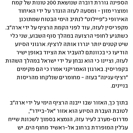
הספינה גוררת דוברה שנושאת 200 טונות של קמח 
ומוצרי מזון - ומסעה לעזה הוגדר על ידי האיחוד 
האירופי כ"פיילוט" לנתיב הימי הבטוח שמתוכנן 
מקפריסין לעזה, עוד לפני הקמת הרציף על ידי ארה"ב. 
כשתגיע לחופי הרצועה במהלך סוף השבוע, שני כלי 
שיט קטנים יותר יגררו אותה לרציף. ארגוני הסיוע 
הודיעו כי בכוונתם להעביר את הציוד באופן ישיר 
לעזה, וציינו כי הוא נבחן על ידי ישראל במהלך השהות 
בקפריסין. בארגון האמריקני אמרו כי הם מקימים 
"רציף עגינה" בעזה - מחומרים שנלקחו מהריסות 
בניינים.
בתוך כך, האזור שבו ייבנה הרציף הימי על ידי ארה"ב 
לטובת העברת הסיוע הוא אזור "אל-ביידר", 
מדרום-מערב לעיר עזה, הנמצא בסמוך לשכונת שייח 
עג'לין המופרדת ברחוב אל-ראשיד מחוף הים. יש 