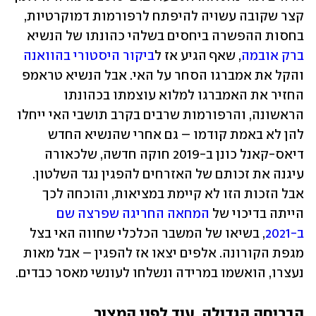
קצר שקובה עשויה להיפתח לרפורמות דמוקרטיות, 
בחסות ההפשרה ביחסים בשלהי כהונתו של הנשיא 
ברק אובמה
, שאף הגיע אז ל
ביקור היסטורי בהוואנה
והקל את אמברגו הסחר על האי. אבל הנשיא טראמפ 
החזיר את האמברגו למלוא עוצמתו בכהונתו 
הראשונה, והרפורמות שרבים בקרב תושבי האי ייחלו 
להן לא באמת קודמו – גם אחרי שהנשיא החדש 
דיאס-קאנל כונן ב-2019 חוקה חדשה, שלכאורה 
עיגנה את זכותם של האזרחים להפגין נגד השלטון. 
אבל הזכות הזו לא קיימת במציאות, והוכחה לכך 
הייתה בדיכוי של 
המחאה החריגה שפרצה שם 
ב-2021
, בשיאו של המשבר הכלכלי שחווה האי בצל 
מגפת הקורונה. אלפים יצאו אז להפגין – אבל מאות 
נעצרו, הואשמו במרידה ונשלחו לעונשי מאסר כבדים. 
הבריחה הגדולה, עוד לפני המצור