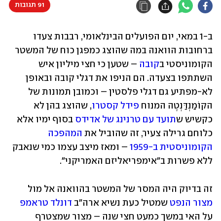
91 תגובות
ב-1 במאי, יום הפועלים הבינלאומי, רבבות צעדו 
ברחובות הוואנה במה שהוצג כמפגן כוח של המשטר 
הקומוניסטי ב
קובה
 – שטען כי חצי מיליון איש 
השתתפו בצעדה. הם הניפו את דגלי קובה ובאופן 
לא-מפתיע גם דגלי פלסטין – וכמובן תמונות של 
הקוֹמַנְדַּנְטֶה המנוח 
פידל קסטרו
, שהוצג בהן לא 
כקשיש ש
תועד עם טרנינג של אדידס
 בסוף ימיו אלא 
כלוחם גרילה צעיר, זה שהוביל את 
המהפכה 
הקומוניסטית ב-1959
 – ומאז מיצב עצמו כמי שנאבק 
ללא פשרות ב"אימפריאליזם האמריקני".
זה בדיוק היה המסר של המשטר בהוואנה אל מול 
מצור הנפט
 שמטיל כעת נשיא ארה"ב 
דונלד טראמפ
על האי במשך כמעט חצי שנה – מצור שמצטרף 