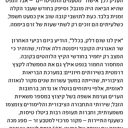
העניק לכך אישור "מטעמים הומניטריים" – אבל הנפט 
שהיא הביאה היה מוגבל, וסיפק בחודש שעבר הקלה 
זמנית בלבד. כעת לתושבי קובה שוב אין כמעט חשמל, 
כשלעיתים הם זוכים רק לשתי שעות של זרם ביממה. 
"אין לנו שום דלק, בכלל", הודיע ביום רביעי האחרון 
שר האנרגיה הקובני ויסנטה דלה אולווי, שהזהיר כי 
המצב רק יחמיר בחודשי הקיץ הלוהטים בקובה. 
המחסור החמור בנפט אילץ גם את הממשלה לקצץ 
דרמטית בשירותים חיוניים: במערכת הבריאות 
הציבורית, שהייתה במשך עשרות שנים מקור לגאווה 
לאומית, אלפי ניתוחים בוטלו או נדחו; ברחובות 
הערים נערמת אשפה בשל קיצוץ במספר משאיות 
הזבל; שירותי התחבורה הציבורית והלימודים צומצמו 
משמעותית; וחברות תעופה רבות ביטלו טיסות, 
כשענף התיירות – מקור מרכזי למטבע זר – ספג מכה 