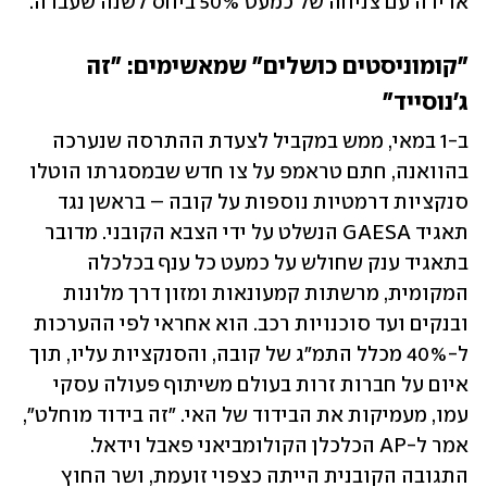
אדירה עם צניחה של כמעט 50% ביחס לשנה שעברה. 
"קומוניסטים כושלים" שמאשימים: "זה 
ג'נוסייד"
ב-1 במאי, ממש במקביל לצעדת ההתרסה שנערכה 
בהוואנה, חתם טראמפ על צו חדש שבמסגרתו הוטלו 
סנקציות דרמטיות נוספות על קובה – בראשן נגד 
תאגיד GAESA הנשלט על ידי הצבא הקובני. מדובר 
בתאגיד ענק שחולש על כמעט כל ענף בכלכלה 
המקומית, מרשתות קמעונאות ומזון דרך מלונות 
ובנקים ועד סוכנויות רכב. הוא אחראי לפי ההערכות 
ל-40% מכלל התמ"ג של קובה, והסנקציות עליו, תוך 
איום על חברות זרות בעולם משיתוף פעולה עסקי 
עמו, מעמיקות את הבידוד של האי. "זה בידוד מוחלט", 
אמר ל-AP הכלכלן הקולומביאני פאבל וידאל. 
התגובה הקובנית הייתה כצפוי זועמת, ושר החוץ 