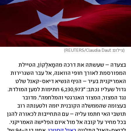
(
צילום: REUTERS/Claudia Daut
)
בצעדה – שעשתה את דרכה מהמָאלֶקוֹן, הטיילת 
המפורסמת לאורך חופי הוואנה, אל עבר השגרירות 
האמריקנית בעיר – הניף הנשיא דיאס-קאנל שלט 
גדול שעליו נכתב: "6,230,973 חתימות למען המולדת. 
נגד המצור, המצור האנרגטי והמלחמה". מדובר 
בעצומה שהממשלה הקובנית יזמה ולטענתה רוב 
תושבי האי חתמו עליה – עם התחייבות לכאורה להגן 
בכל מחיר על קובה אל מול איום הפלישה האמריקני. 
לדיאס-קאנל התלווה 
ראול קסטרו
, אחיו בן ה-94 של 