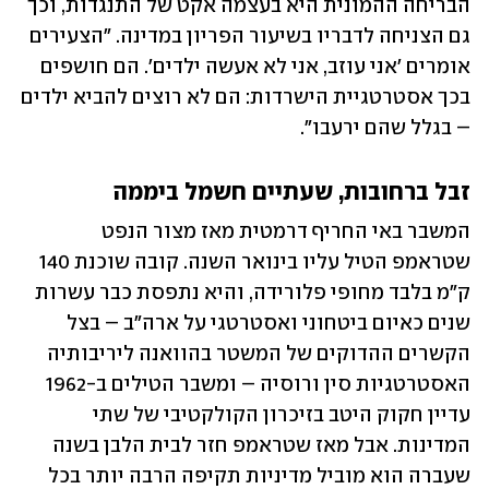
הבריחה ההמונית היא בעצמה אקט של התנגדות, וכך 
גם הצניחה לדבריו בשיעור הפריון במדינה. "הצעירים 
אומרים 'אני עוזב, אני לא אעשה ילדים'. הם חושפים 
בכך אסטרטגיית הישרדות: הם לא רוצים להביא ילדים 
– בגלל שהם ירעבו".
זבל ברחובות, שעתיים חשמל ביממה
המשבר באי החריף דרמטית מאז מצור הנפט 
שטראמפ הטיל עליו בינואר השנה. קובה שוכנת 140 
ק"מ בלבד מחופי פלורידה, והיא נתפסת כבר עשרות 
שנים כאיום ביטחוני ואסטרטגי על ארה"ב – בצל 
הקשרים ההדוקים של המשטר בהוואנה ליריבותיה 
האסטרטגיות סין ורוסיה – ומשבר הטילים ב-1962 
עדיין חקוק היטב בזיכרון הקולקטיבי של שתי 
המדינות. אבל מאז שטראמפ חזר לבית הלבן בשנה 
שעברה הוא מוביל מדיניות תקיפה הרבה יותר בכל 