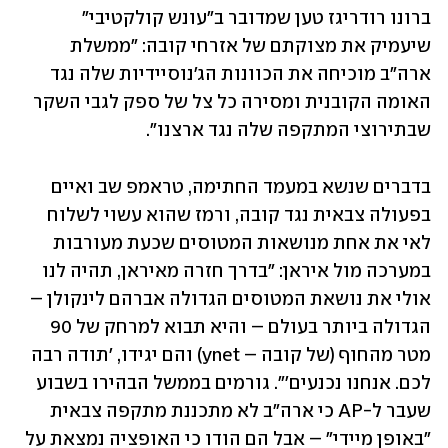
ברונו רודריגז טען שמדובר ב"עונש קולקטיבי" 
שיעמיק את מצוקתם של אזרחי קובה: "ממשלת 
ארה"ב מוכיחה את הכוונות הג'נוסיידיות שלה נגד 
האומה הקובנית ומסירה כל צל של ספק לגבי השקר 
שבתירוצי המתקפה שלה נגד ארצנו". 
בדברים שנשא במעמד החתימה, טראמפ שב ואיים 
בפעולה צבאית נגד קובה, ורמז שהוא עשוי לשלוח 
לאי את אחת מנושאות המטוסים שכעת מעורבות 
במערכה מול איראן: "בדרך חזרה מאיראן, תהיה לנו 
אולי את נושאת המטוסים הגדולה אברהם לינקולן – 
הגדולה ביותר בעולם – והיא תבוא למרחק של 90 
מטר מהחוף (של קובה – ynet) והם יגידו, 'תודה רבה 
לכם. אנחנו נכנעים'". גורמים בממשל הבהירו בשבוע 
שעבר ל-AP כי ארה"ב לא מתכננת מתקפה צבאית 
"באופן מיידי" – אבל הם הודו כי האופציה נמצאת על 