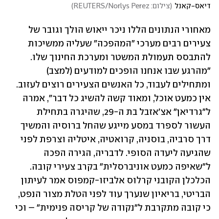
דיאס-קאנל
(
צילום: REUTERS/Norlys Perez
)
מאחורי הנתונים הללו ניכר ייאוש הולך וגובר של 
צעירים רבים מערכי "המהפכה" שעליה ממשיכות 
להתבסס תעמולת המשטר ומערכת החינוך שלו. 
"מהרגע שבו אנחנו הופכים למודעים (למצב) 
ומתחילים לעבוד, כל האנשים הצעירים רוצים לעזוב. 
אין כמעט אוכל, ומאוד קשה להשיג כל דבר", אמרה 
ל"גרדיאן" אצ'אזבל בת ה-29, שהיגרה בתחילת 
העשור לספרד במסע מייגע שהחל ברוסיה והמשיך 
דרך סרביה, בוסניה, קרואטיה, איטליה וצרפת לפני 
שהגיעה ליעדה הסופי. לדבריה, הגירה הפכה 
ל"שאיפה כמעט אוניברסלית" בקרב צעירי קובה. 
הכלכלן הקובני קרלוס אלביזו-קמפוס אמר לעיתון 
הבריטי, בריאיון שנערך עוד לפני הטלת מצור הנפט, 
כי קובה מתקרבת ל"נקודה של קריסה פנימית" – וכי 