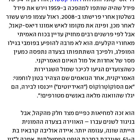
פידל שהיה שותפו למהפכה ב-1959 וירש את פידל 
בשלטון אחרי פרישתו ב-2008. ראול עצמו פרש עשור 
לאחר מכן, ופינה את מקומו לאיש אמונו דיאס-קאנל, 
אבל לפי פרשנים רבים מחזיק עדיין בכוח האמיתי 
מאחורי הקלעים. הוא לא מרבה להופיע בפומבי בגילו 
המופלג, ולפיכך השתתפותו בצעדה נתפסה כמעין 
מסר של אחדות אל מול האיום האמריקני. 
כשהצועדים הגיעו לכיכר שמול השגרירות 
האמריקנית, אחד הנואמים שם הצהיר בטון לוחמני: 
"אם הסוֹקוֹטְרוֹקוֹס ("האידיוטים") ייכנסו לבירה, הם 
יגלו שהוואנה מלאה באנשים מטורפים!". 
הוא זכה למחיאות כפיים מצד חלק מהקהל, אבל 
בניגוד לשנים עברו – האווירה בצעדה ההמונית 
הייתה שונה, עגומה יותר. איידה אוליבה קרבאיו בת 
ה-61, שעובדת בחברת הנפט הממשלתית, אמרה ל"ניו 