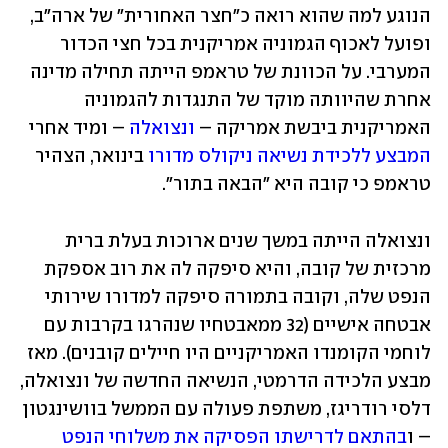
הנוגע למה שהוא רואה כ"חצר האחורית" של ארה"ב, 
ופועל לאכוף הגמוניה אמריקנית בכל חצי הכדור 
המערבי. על הכוונת של טראמפ הייתה תחילה מדינה 
אחרת שהיוותה מוקד של התנגדות להגמוניה 
האמריקנית ביבשת אמריקה – 
ונצואלה
 – ומיד אחרי 
המבצע ללכידת נשיאה ניקולס מדורו
 בינואר, הצהיר 
טראמפ כי קובה היא "הבאה בתור".
ונצואלה הייתה במשך שנים ארוכות בעלת ברית 
מרכזית של קובה, והיא סיפקה לה את רוב אספקת 
הנפט שלה, וקובה בתמורה סיפקה למדורו שירותי 
אבטחה אישיים (32 ממאבטחיו שנהרגו בקרבות עם 
לוחמי הקומנדו האמריקניים היו חיילים קובנים). מאז 
מבצע הלכידה הדרמטי, הנשיאה החדשה של ונצואלה, 
דלסי רודריגז, משתפת פעולה עם הממשל בוושינגטון 
– ו
בהתאם לדרישתו הפסיקה את משלוחי הנפט 