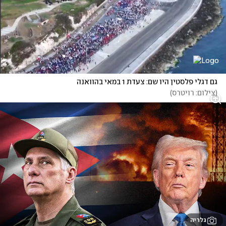
גם דגלי פלסטין היו שם: צעדת 1 במאי בהוואנה
(
צילום: רויטרס
)
גלריה