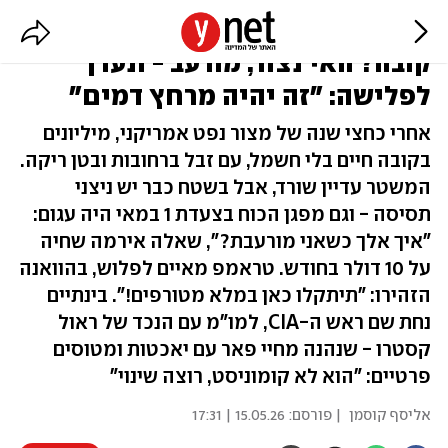
האיש עם האצבע השישית יציל את
קובה? האי נצור, מורעב - ונערך
לפלישה: "זה יהיה מרחץ דמים"
אחרי כחצי שנה של מצור נפט אמריקני, מיליונים
בקובה חיים בלי חשמל, עם זבל ברחובות ובטן ריקה.
המשטר עדיין שורד, אבל בשטח כבר יש ניצני
תסיסה - וגם מפגן הכוח בצעדת 1 במאי היה עגום:
"איך אלך כשאני מורעבת?", שאלה אירמה שחיה
על 10 דולר בחודש. טראמפ מאיים לפלוש, בהוואנה
הזהירו: "תיתקלו כאן במלא מטורפים!". בינתיים
נחת שם ראש ה-CIA, למו"מ עם הנכד של ראול
קסטרו - שנהנה מחיי פאר עם יאכטות ומטוסים
פרטיים: "הוא לא קומוניסט, רוצה שינוי"
אליסף קוסמן
| פורסם:
15.05.26 | 17:31