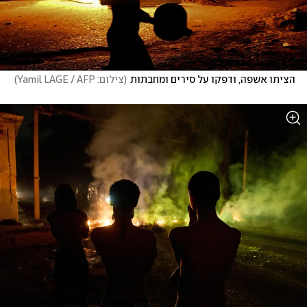
הציתו אשפה, ודפקו על סירים ומחבתות
(
צילום: Yamil LAGE / AFP
)