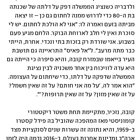
ולדבריה כשנציג הממשלה דפק על דלתה של שכנתה 
בת ה-80 כדי לדרוש ממנה לחתום גם כן – זו יצאה 
מביתה בזעם ואמרה לו: "אני לא הולכת לחתום. יש לי 
סוכרת ואין לי חלב לארוחת הבוקר. הלחם מגיע פעם 
בשבוע. אני שורדת רק בזכות בתי ונכדי. אחרת, הייתי 
כבר מתה מרעב". ל"אל פאיס" התראיינה גם תושבת 
העיר בייאמו שבמזרח קובה, והיא סיפרה כי הייתה גם 
היא עדה לוויכוח בין אחד משכניה לבין נציגת 
הממשלה שדפקה על דלתו, כדי שיחתום על העצומה. 
"הוא אמר לה, 'על מה אני חותם? על זה שאין חשמל? 
על זה שאין מזון? על זה שאין תרופות?'".
קובה, נזכיר, מתקיימת תחת משטר דיקטטורי 
קומוניסטי מאז המהפכה שהוביל בה פידל קסטרו 
ב-1959, והיא נתונה זה עשרות שנים לסנקציות מצד 
ארה"ב ומדינות אחרות בעולם. ב-2016 נדמה היה לזמן 