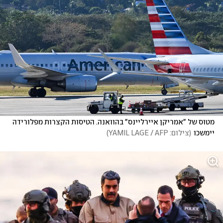
מטוס של "אמריקן איירליינס" בהוואנה. הטיסות הקצרות מפלורידה 
יימשכו
(
צילום: YAMIL LAGE / AFP
)