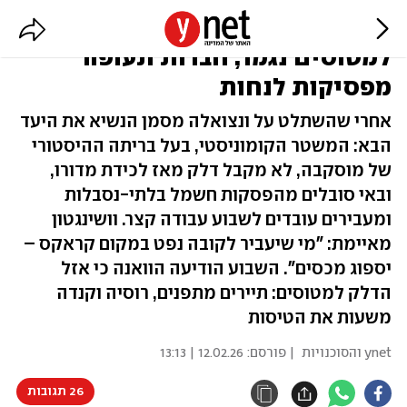
טראמפ חונק את קובה: הדלק
למטוסים נגמר, חברות תעופה
מפסיקות לנחות
אחרי שהשתלט על ונצואלה מסמן הנשיא את היעד
הבא: המשטר הקומוניסטי, בעל בריתה ההיסטורי
של מוסקבה, לא מקבל דלק מאז לכידת מדורו,
ובאי סובלים מהפסקות חשמל בלתי-נסבלות
ומעבירים עובדים לשבוע עבודה קצר. וושינגטון
מאיימת: "מי שיעביר לקובה נפט במקום קראקס –
יספוג מכסים". השבוע הודיעה הוואנה כי אזל
הדלק למטוסים: תיירים מתפנים, רוסיה וקנדה
משעות את הטיסות
ynet והסוכנויות
| פורסם:
12.02.26 | 13:13
26 תגובות