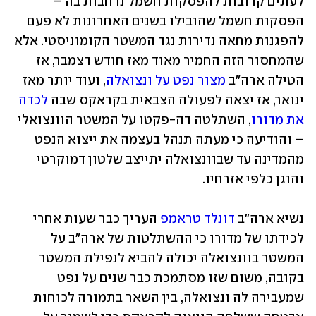
לעתים קרובות להפסקות חשמל נרחבות בה – 
הפסקות חשמל שהובילו בשנים האחרונות לא פעם 
להפגנות מחאה נדירות נגד המשטר הקומוניסטי. אלא 
שהמחסור הזה החמיר מאוד מאז חודש דצמבר, אז 
הטילה ארה"ב 
מצור נפט על ונצואלה
, ועוד יותר מאז 
ינואר, אז יצאה לפעולה הצבאית בקראקס שבה 
לכדה 
את מדורו
, השתלטה דה-פקטו על המשטר הוונצואלי 
– והודיעה כי מעתה תנהל בעצמה את ייצוא הנפט 
מהמדינה עד שבוונצואלה יתייצב שלטון דמוקרטי 
והוגן כלפי אזרחיו.
נשיא ארה"ב 
דונלד טראמפ
 העריך כבר שעות אחרי 
לכידתו של מדורו כי ההשתלטות של ארה"ב על 
המשטר בוונצואלה יכולה להביא לנפילת המשטר 
בקובה, משום שזו מסתמכת כבר שנים על נפט 
שמעבירה לה ונצואלה, בין השאר בתמורה לכוחות 