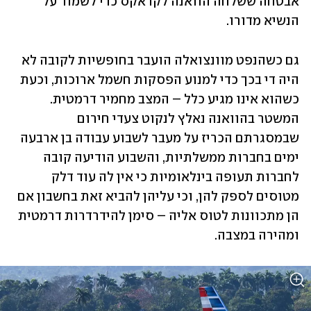
אבטחה ששלחה הוואנה לקראקס כדי לשמור על 
הנשיא מדורו.
גם כשהנפט מוונצואלה הועבר בחופשיות לקובה לא 
היה די בכך כדי למנוע הפסקות חשמל ארוכות, וכעת 
כשהוא אינו מגיע כלל – המצב מחמיר דרמטית. 
המשטר בהוואנה נאלץ לנקוט צעדי חירום 
שבמסגרתם הכריז על מעבר לשבוע עבודה בן ארבעה 
ימים בחברות ממשלתיות, והשבוע הודיעה קובה 
לחברות תעופה בינלאומיות כי אין לה עוד דלק 
מטוסים לספק להן, וכי עליהן להביא זאת בחשבון אם 
הן מתכוונות לטוס אליה – סימן להידרדרות דרמטית 
ומהירה במצבה.