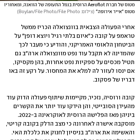
מטוס של חברת Aeroflot הרוסית בנמל התעופה של הוואנה, ומאחוריו 
מטוס "אייר אירופה"
(
צילום: Boylan/File Photo/File Photo
)
אחרי הפעולה הצבאית בוונצואלה הכריז ממשל 
טראמפ על קובה כ"איום בלתי רגיל ויוצא דופן" על 
הביטחון הלאומי האמריקני, והודיע כי מעבר לכך 
שהמדינה לא תקבל עוד נפט מוונצואלה ארה"ב גם 
תטיל מכסים על ספקיות נפט אחרות, בהן מקסיקו, 
אם ינסו לעזור לה למלא את המחסור. על רקע זה באו 
דבריו של פסקוב.
קובה ורוסיה, נזכיר, מקיימות שיתוף פעולה הדוק עוד 
מהעידן הסובייטי, והן הידקו עוד יותר את הקשרים 
ביניהן מאז הפלישה הרוסית לאוקראינה ב-2022. 
מוסקבה אישרה לאחרונה כי מצב הדלק בקובה קריטי, 
והאשימה את ארה"ב בניסיון לחנוק את כלכלת האי. 