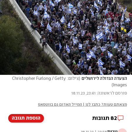
הצעדה הגדולה לירושלים
(
צילום: Christopher Furlong / Getty 
)
Images
פורסם לראשונה: 23:41, 18.11.23
מצאתם טעות? כתבו לנו | המייל האדום גם בווטסאפ
82
תגובות
הוספת תגובה
נורית
23:58 | 18.11.23