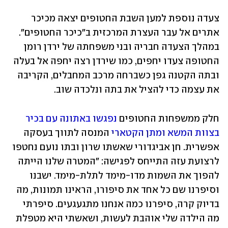
צעדה נוספת למען השבת החטופים יצאה מכיכר 
אתרים אל עבר העצרת המרכזית ב"כיכר החטופים". 
במהלך הצעדה חבריה ובני משפחתה של ירדן רומן 
החטופה צעדו יחפים, כמו שירדן רצה יחפה אל בעלה 
ובתה הקטנה גפן כשברחה מרכב המחבלים, הקריבה 
את עצמה כדי להציל את בתה ונלכדה שוב.
חלק ממשפחות החטופים 
נפגשו באתונה עם בכיר 
בצוות המשא ומתן הקטארי
 המנסה לתווך בעסקה 
אפשרית. חן אביגדורי שאשתו שרון ובתו נועם נחטפו 
לרצועת עזה התייחס לפגישה: "המטרה שלנו הייתה 
להפוך את השמות מדו-מימד לתלת-מימד. ישבנו 
וסיפרנו שם כל אחד את סיפורו, הראינו תמונות, מה 
בדיוק קרה, סיפרנו כמה אנחנו מתגעגעים. סיפרתי 
מה הילדה שלי אוהבת לעשות, ושאשתי היא מטפלת 