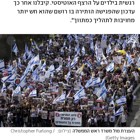
רגשית בילדים על הרצף האוטיסטי. קיבלנו אחר כך 
עדכון שהפגישה הותירה בו רושם שהוא חש יותר 
מחויבות לתהליך כמתווך".
העצרת מול משרד ראש הממשלה
(
צילום:  Christopher Furlong / 
)
Getty Images