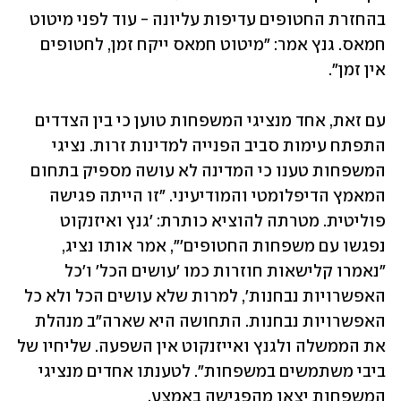
בהחזרת החטופים עדיפות עליונה - עוד לפני מיטוט 
חמאס. גנץ אמר: "מיטוט חמאס ייקח זמן, לחטופים 
אין זמן". 
עם זאת, אחד מנציגי המשפחות טוען כי בין הצדדים 
התפתח עימות סביב הפנייה למדינות זרות. נציגי 
המשפחות טענו כי המדינה לא עושה מספיק בתחום 
המאמץ הדיפלומטי והמודיעיני. "זו הייתה פגישה 
פוליטית. מטרתה להוציא כותרת: 'גנץ ואיזנקוט 
נפגשו עם משפחות החטופים'", אמר אותו נציג, 
"נאמרו קלישאות חוזרות כמו 'עושים הכל' ו'כל 
האפשרויות נבחנות', למרות שלא עושים הכל ולא כל 
האפשרויות נבחנות. התחושה היא שארה"ב מנהלת 
את הממשלה ולגנץ ואייזנקוט אין השפעה. שליחיו של 
ביבי משתמשים במשפחות". לטענתו אחדים מנציגי 
המשפחות יצאו מהפגישה באמצע. 