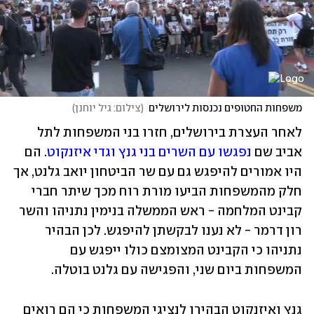
משפחות החטופים נכנסות לירושלים
(
צילום: גיל יוחנן
)
לאחר העצרת בירושלים, חזרו בני המשפחות לתל 
אביב שם 
נפגשו עם השרים בני גנץ וגדי איזנקוט
. הם 
היו אמורים להיפגש גם עם שר הביטחון יואב גלנט, אך 
חלק מהמשפחות הביעו מורת רוח מכך שיתר חברי 
קבינט המלחמה - ראש הממשלה בנימין נתניהו והשר 
רון דרמר - לא נענו לבקשתן להיפגש. לכן הבהיר 
נתניהו כי הקבינט המצומצם כולו ייפגש עם 
המשפחות ביום שני, והפגישה עם גלנט בוטלה.
גנץ ואיזנקוט הבהירו לנציגי המשפחות כי הם רואים 