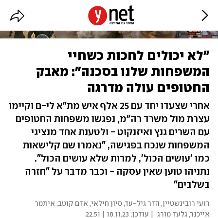
"לא יכולים לחכות כשחיי
המשפחות שלנו בסכנה": מאבק
החטופים עולה מדרגה
אחרי שצעדו יחד עם 25 אלף איש מת"א לי-ם וקיימו
עצרת מול משרד רה"מ, נפגשו משפחות החטופים
עם השרים גנץ ואיזנקוט - ולטענת אחד מנציגי
המשפחות שנכח בפגישה, "נאמרו שם קלישאות
כמו 'עושים הכול', למרות שלא עושים הכול".
נתניהו טוען שאין עסקה - וכבר מדבר על "חזרה
בשלבים"
רועי רובינשטיין
,
הדר גיל-עד
,
סיון חילאי
,
אדם קוטב
,
איתמר
אייכנר
,
גלעד מורג
| עודכן:
18.11.23 | 22:51