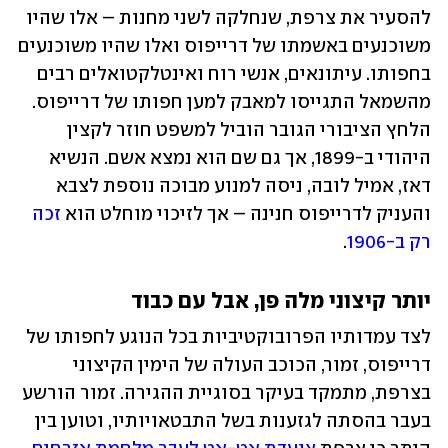
להסעיר את צרפת, שנחלקה לשני מחנות – אלו שהיו 
משוכנעים באשמתו של דרייפוס ואלו שהיו משוכנעים 
בחפותו. עיתונאים, אנשי רוח ואינטלקטואלים רבים 
מהשמאל התגייסו למאבק למען חפותו של דרייפוס. 
הלחץ הציבורי הגובר הוביל למשפט חוזר לקצין 
היהודי ב-1899, אך גם שם הוא נמצא אשם. הנשיא 
דאז, אמיל לובה, ניסה למנוע מבוכה נוספת לצבא 
והעניק לדרייפוס חנינה – אך לזיכוי מוחלט הוא 
זכה 
רק ב-1906
.
יותר קיצוני מלה פן, אבל עם כבוד
לצד עמדותיו הפרובוקטיביות בכל הנוגע לחפותו של 
דרייפוס, זמור, הכוכב העולה של הימין הקיצוני 
בצרפת, מתמקד בעיקר בסוגיית ההגירה. זמור הורשע 
בעבר בהסתה לגזענות בשל התבטאויותיו, וטוען בין 