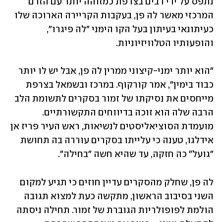
נתפס על ידי רבים בצרפת כמזוהה יותר עם הזרם 
המרכזי מאשר לה פן, בעקבות הקריירה הארוכה שלו 
כעיתונאי בעיתון בעל הקו הימני "לה פיגרו", 
והופעותיו הטלוויזיוניות. 
"הוא יותר ימני-קיצוני ממרין לה פן, אבל יש לו יותר 
כבוד בימין", אמר קורקוף. במרכז ובשמאל בצרפת 
מייחסים את נסיקתו של זמור בסקרים לתשומת הלב 
הרבה שלה הוא זוכה בדיווחים התקשורתיים. 
מועמדת הסוציאליסטים לנשיאות, ראש העיר פריז אן 
אידלגו, טענה כי עלייתו בסקרים עוררה בה תחושת 
"גועל" כה חזקה, עד שהיא חשה "בחילה".
לה פן, שחלק מהסקרים עדיין חוזים כי תגיע למקום 
השני בסיבוב הראשון, מתקשה כעת למצוא תגובה 
הולמת לפופולריות הגוברת של זמור. תחילה ניסתה 