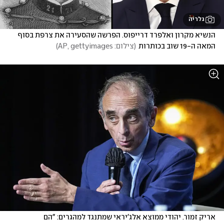
גלריה
הנשיא מקרון ואלפרד דרייפוס. הפרשה שהסעירה את צרפת בסוף 
המאה ה-19 שוב בכותרות
(
צילום: AP, gettyimages
)
אריק זמור. יהודי ממוצא אלג'יראי שמתנגד למהגרים: "הם 