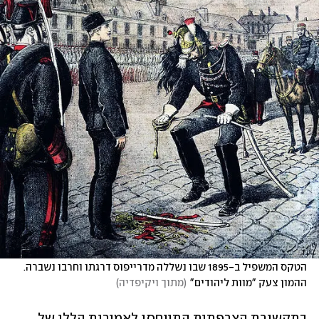
הטקס המשפיל ב-1895 שבו נשללה מדרייפוס דרגתו וחרבו נשברה. 
ההמון צעק "מוות ליהודים"
(
מתוך ויקיפדיה
)
בתקשורת הצרפתית התייחסו לאמירות הללו של 