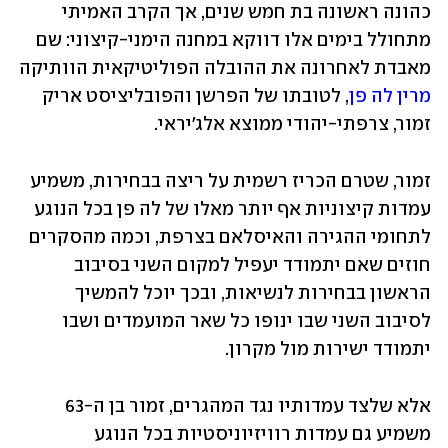
כהונה ראשונה בת חמש שנים, אך הקרב האמיתי 
מתחולל בימים אלו דווקא במחנה הימני-קיצוני: שם 
מאבדת לאחרונה את ההובלה הפוליטיקאית הוותיקה 
מרין לה פן
, לטובתו של הפרשן והפובליציסט אריק 
זמור, צרפתי-יהודי ממוצא אלג'יראי. 
זמור, שטרם הכריז רשמית על ריצה בבחירות, משמיע 
עמדות קיצוניות אף יותר מאלו של לה פן בכל הנוגע 
לתחומי ההגירה והאיסלאם בצרפת, וכמה מהסקרים 
חוזים שאם יתמודד יעפיל למקום השני בסיבוב 
הראשון בבחירות לנשיאות, ובכך יוכל להמשיך 
לסיבוב השני שבו ינופו כל שאר המועמדים ושבו 
יתמודד ישירות מול מקרון. 
אלא שלצד עמדותיו נגד המהגרים, זמור בן ה-63 
משמיע גם עמדות רוויזיוניסטיות בכל הנוגע 