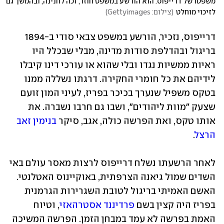
משפטו של דרייפוס. הוא הורשע במשפט חוזר, זכה לחנינה, ובהמשך גם 
לזיכוי מוחלט
(
צילום: Gettyimages
)
דרייפוס, נזכיר, הורשע במשפט צבאי סודי ב-1894 
בריגול ובהדלפת סודות מדינה, מבלי שבכלל היו 
ראיות ממשיות נגדו ובלי שהוא או עורכי דינו קיבלו 
לידיהם את כל חומרי החקירה. דרגתו נשללה ממנו 
בטקס משפיל שנערך בכיכר בפריז, לעיני המון זועם 
שצעק "מוות ליהודים", ושבו גם חרבו נשברה. את 
אותו טקס, ואת הפרשה כולה, אגב, סיקר 
בנימין זאב 
הרצל
. 
לאחר הרשעתו נשלח דרייפוס לרצות מאסר עולם באי 
השדים שמול גיאנה הצרפתית, באוקיינוס האטלנטי. 
האשם האמיתי בריגול לטובת השגרירות הגרמנית 
בפריז היה קצין בשם 
פרדיננד אסטרהאזי
, וטיוח 
האמת בפרשה לא עמד במבחן הזמן. הפרשה המשיכה 