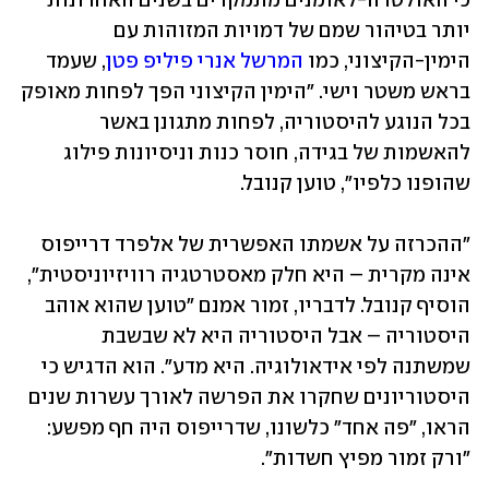
כי האולטרה-לאומנים מתמקדים בשנים האחרונות 
יותר בטיהור שמם של דמויות המזוהות עם 
הימין-הקיצוני, כמו 
המרשל אנרי פיליפ פטן
, שעמד 
בראש משטר וישי. "הימין הקיצוני הפך לפחות מאופק 
בכל הנוגע להיסטוריה, לפחות מתגונן באשר 
להאשמות של בגידה, חוסר כנות וניסיונות פילוג 
שהופנו כלפיו", טוען קנובל. 
"ההכרזה על אשמתו האפשרית של אלפרד דרייפוס 
אינה מקרית – היא חלק מאסטרטגיה רוויזיוניסטית", 
הוסיף קנובל. לדבריו, זמור אמנם "טוען שהוא אוהב 
היסטוריה – אבל היסטוריה היא לא שבשבת 
שמשתנה לפי אידאולוגיה. היא מדע". הוא הדגיש כי 
היסטוריונים שחקרו את הפרשה לאורך עשרות שנים 
הראו, "פה אחד" כלשונו, שדרייפוס היה חף מפשע: 
"ורק זמור מפיץ חשדות".