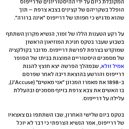
המקובלת כיום על ידי ההיסטוריונים שדרייפוס 
הופלל בשקריהם של קצינים בצבא צרפת – תוך 
שהוא מדגיש כי חפותו של דרייפוס "אינה ברורה".
על רקע הטענות הללו של זמור, הנשיא מקרון השתתף 
בשבוע שעבר בטקס חניכת המוזיאון הראשון 
שמוקדש בצרפת לפרשת דרייפוס. מדובר בקולקציה 
של מסמכים היסטוריים המוצגת בביתו של הסופר 
אמיל זולא
, שבמהלך הפרשה יצא חוצץ להגנת 
דרייפוס והורשע בהוצאת דיבה לאחר שפרסם 
ב-1898 את מאמרו המכונן "אני מאשים" (J'Accuse), 
בו האשים את צבא צרפת בזיוף מסמכים ובהעללת 
עלילה על דרייפוס.
בטקס ביום שלישי האחרון, שבו השתתפו גם צאצאיו 
של דרייפוס, אמר הנשיא הצרפתי כי דבר לא יוכל 