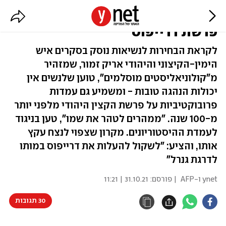
הבחירות בצרפת מעלות מהאוב את
פרשת דרייפוס
לקראת הבחירות לנשיאות נוסק בסקרים איש
הימין-הקיצוני והיהודי אריק זמור, שמזהיר
מ"קולוניאליסטים מוסלמים", טוען שלנשים אין
יכולות הנהגה טובות - ומשמיע גם עמדות
פרובוקטיביות על פרשת הקצין היהודי מלפני יותר
מ-100 שנה. "ממהרים לטהר את שמו", טען בניגוד
לעמדת ההיסטוריונים. מקרון שצפוי לנצח עקץ
אותו, והציע: "לשקול להעלות את דרייפוס במותו
לדרגת גנרל"
ynet ו-AFP
| פורסם:
31.10.21 | 11:21
30 תגובות