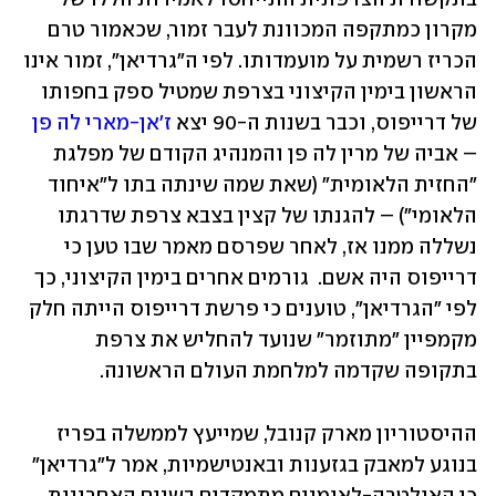
מקרון כמתקפה המכוונת לעבר זמור, שכאמור טרם 
הכריז רשמית על מועמדותו. לפי ה"גרדיאן", זמור אינו 
הראשון בימין הקיצוני בצרפת שמטיל ספק בחפותו 
של דרייפוס, וכבר בשנות ה-90 יצא 
ז'אן-מארי לה פן
– אביה של מרין לה פן והמנהיג הקודם של מפלגת 
"החזית הלאומית" (שאת שמה שינתה בתו ל"איחוד 
הלאומי") – להגנתו של קצין בצבא צרפת שדרגתו 
נשללה ממנו אז, לאחר שפרסם מאמר שבו טען כי 
דרייפוס היה אשם.  גורמים אחרים בימין הקיצוני, כך 
לפי "הגרדיאן", טוענים כי פרשת דרייפוס הייתה חלק 
מקמפיין "מתוזמר" שנועד להחליש את צרפת 
בתקופה שקדמה למלחמת העולם הראשונה. 
ההיסטוריון מארק קנובל, שמייעץ לממשלה בפריז 
בנוגע למאבק בגזענות ובאנטישמיות, אמר ל"גרדיאן" 