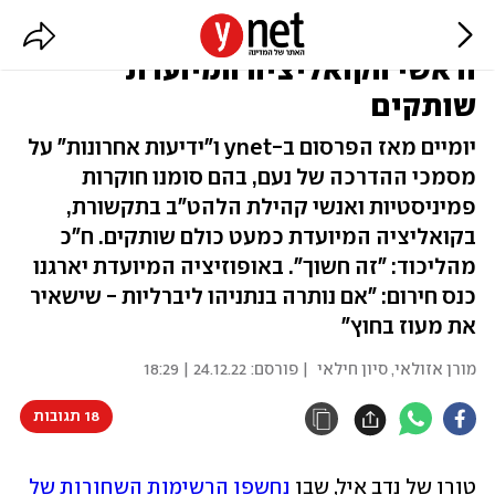
הרשימות השחורות של נעם: נתניהו
וראשי הקואליציה המיועדת
שותקים
יומיים מאז הפרסום ב-ynet ו"ידיעות אחרונות" על
מסמכי ההדרכה של נעם, בהם סומנו חוקרות
פמיניסטיות ואנשי קהילת הלהט"ב בתקשורת,
בקואליציה המיועדת כמעט כולם שותקים. ח"כ
מהליכוד: "זה חשוך". באופוזיציה המיועדת יארגנו
כנס חירום: "אם נותרה בנתניהו ליברליות - שישאיר
את מעוז בחוץ"
מורן אזולאי
,
סיון חילאי
| פורסם:
24.12.22 | 18:29
18 תגובות
טורו של נדב איל, שבו 
נחשפו הרשימות השחורות של 