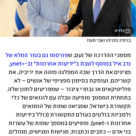
גלריה
בנימין נתניהו ואבי מעוז
מסמכי ההדרכה של נעם, ש
פורסמו גם בטור המלא של 
נדב איל במוסף לשבת ב"ידיעות אחרונות" וב-+ynet
, 
מציגים את הדרך שבה המפלגה מזהה את יריביה, את 
קשריהם, ועוסקת בסימון ספציפי של אנשים – לא 
פוליטיקאים או נבחרי ציבור – שמפריעים לחזון שלה. 
בתחתית המסמך מופיעה טבלה עם לוגואים של כלי 
תקשורת בישראל, שמביאה שמות של הומואים 
ולסביות בולטים בעולם התקשורת (כולל בידיעות 
אחרונות ו-ynet). מופיעים במסמך שמות של עשרות 
בני אדם – כתבים וכתבות, מגישות ומגישים, מנהלים. 