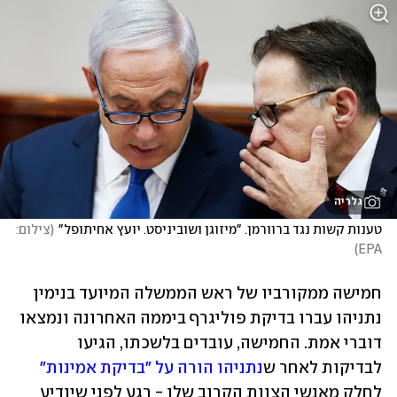
גלריה
טענות קשות נגד ברוורמן. "מיזוגן ושוביניסט. יועץ אחיתופל"
(
צילום: 
)
EPA
חמישה ממקורביו של ראש הממשלה המיועד בנימין 
נתניהו עברו בדיקת פוליגרף ביממה האחרונה ונמצאו 
דוברי אמת. החמישה, עובדים בלשכתו, הגיעו 
לבדיקות לאחר ש
נתניהו הורה על "בדיקת אמינות"
לחלק מאנשי הצוות הקרוב שלו - רגע לפני שיודיע 