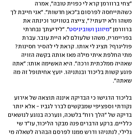
"צחי ברוורמן קרא לי כפוית טובה", אמרה 
כשהתייחסה לפרסום ב"כאן חדשות". "אני חייבת לך 
משהו ולא ידעתי?", צייצה בטוויטר וכינתה את 
ברוורמן "
מיזוגן ושוביניסט
". "לידיעתך נבחרתי 
בפריימריז, משהו שלעולם לא היית עובר. עברת 
פוליגרף? תציג לי אותו. קראת לי להסיר חסינות? 
מתי החלפת איתי מילה מאז אותה בקשה הזויה 
שאהיה ממלכתית ורכה". היא האשימה אותו: "אתה 
פוגע קשות בליכוד ובנתניהו. יועץ אחיתופל זה מה 
שאתה". 
בליכוד הדגישו כי הבדיקה איננה תוצאה של אירוע 
נקודתי וספציפי שמבקשים לברר לגביו - אלא יותר 
בדיקה של "הלך רוח" בלשכה, ונערכה בנוגע לנושאים 
כלליים. ברקע הדברים פנה מבקר הליכוד, עו"ד שי 
גלילי, לנתניהו ודרש ממנו לפרסם הבהרה לשאלה מי 