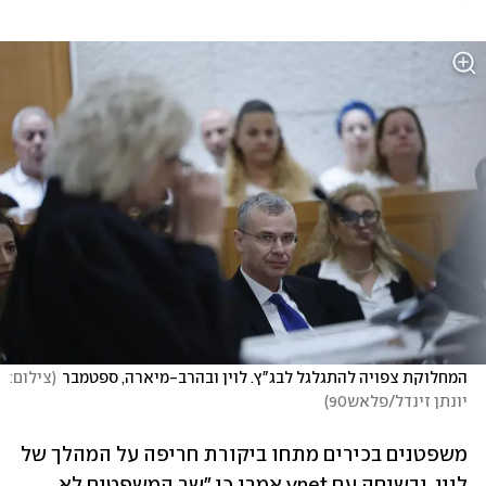
המחלוקת צפויה להתגלגל לבג"ץ. לוין ובהרב-מיארה, ספטמבר
(
צילום: 
יונתן זינדל/פלאש90
)
משפטנים בכירים מתחו ביקורת חריפה על המהלך של 
לוין, ובשיחה עם ynet אמרו כי "שר המשפטים לא 