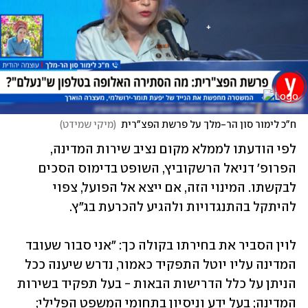
ח"כ לימור סון הר-מלך על פרשת הפצ"רית
(
מיקי שמידט
)
לפי הודעתו לממלא מקום נציב שירות המדינה, 
הפרופ' דניאל הרשקוביץ, השופט בדימוס הסכים 
לבקשתו. המינוי הזה, אם ייצא אל הפועל, צפוי 
להיתקל בהתנגדויות ולהגיע להכרעת בג"ץ.
לוין הסביר את בחירתו בקולה כך: "אני סבור שעובד 
המדינה עליו יוטל התפקיד כאמור, נדרש שיענה ככל 
הניתן על כלל הדרישות הבאות - בעל תפקיד בשירות 
המדינה; בעל ידע וניסיון בתחומי המשפט הפלילי; 