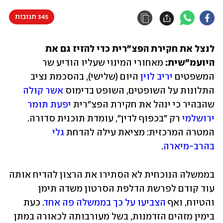
345 תגובות
לנצל את חקירת הפצ"רית כדי להזיז גם את 
היועמ"שית:
 מאחורי המינוי שעליו הודיע שר 
המשפטים 
יריב לוין
 היום (שלישי), בהסכמת נציב 
התלונות על השופטים, השופט בדימוס 
אשר קולה
שהבהיר כי ינהל את חקירת הפצ"רית 
יפעת תומר 
ירושלמי
 רק "בכפוף לדין", עומדת תוכנית סדורה. 
המטרה המרכזית: מציאת עילה להדחת 
גלי 
בהרב-מיארה
.
בממשלה הנוכחית לא הסתירו את הרצון להדיח אותה 
עוד קודם לפרשת הדלפת הסרטון משדה תימן 
והטיוח, ואף 
הצביעו על כך בממשלה פה אחד
. כעת 
בימין מזהים הזדמנות, בשל מעורבותה לכאורה במתן 