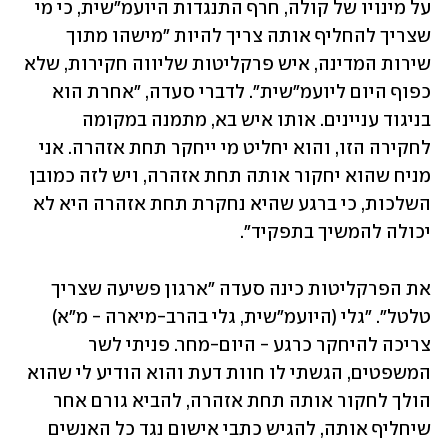
על מינויו של קולה, חרף התנגדות היועמ"שית, כי מי 
שצריך להחליף אותה צריך להיות "מישהו מתוך 
שירות המדינה, איש פרקליטות שליווה חקירות, שלא 
כפוף היום ליועמ"שית". לדברי סעדה, "אחרת הוא 
בניגוד עניינים. אותו איש בא, מתמנה במקומה 
לחקירה הזו, והוא יחליט מי ייחקר תחת אזהרה. אני 
מניח שהוא יחקור אותה תחת אזהרה, ויש לזה כמובן 
השלכות, כי ברגע שהיא נחקרת תחת אזהרה היא לא 
יכולה להמשיך בתפקיד".
את הפרקליטות כינה סעדה "ארגון פשיעה שצריך 
טלטל". "גלי (היועמ"שית, גלי בהרב-מיארה - מ"א) 
צריכה להיחקר כרגע - היום-מחר. פניתי לשר 
המשפטים, הגשתי לו חוות דעת והוא הודיע לי שהוא 
הולך לחקור אותה תחת אזהרה, להביא גורם אחר 
שיחליף אותה, להגיש כתבי אישום נגד כל האנשים 