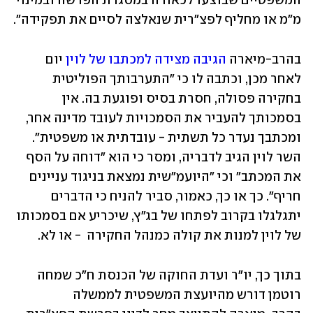
המשפטיים שבוצעו לכאורה במסגרת הפרשה ובמינוי 
מ״מ או מחליף לפצ״רית שנאלצה לסיים את תפקידה".
בהרב-מיארה 
הגיבה מצידה למכתבו של לוין
 יום 
לאחר מכן, וכתבה לו כי "התערבותך הפוליטית 
בחקירה פסולה, חסרת בסיס ופוגעת בה. אין 
בסמכותך להעביר את הסמכויות לעובד מדינה אחר, 
ומכתבך נעדר כל תשתית - עובדתית או משפטית". 
השר לוין הגיב לדבריה, ומסר כי הוא "דוחה על הסף 
את המכתב" וכי "היועמ"שית נמצאת בניגוד עניינים 
חריף". כך או כך, כאמור, סביר להניח כי הדברים 
יתגלגלו בקרוב לפתחו של בג"ץ, שיכריע אם בסמכותו 
של לוין למנות את קולה כמנהל החקירה  - או לא.
בתוך כך, יו"ר ועדת החוקה של הכנסת ח"כ שמחה 
רוטמן דורש מהיועצת המשפטית לממשלה 