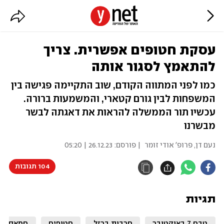
עסקת חטופים אפשרית. צריך
להתאמץ לסגור אותה
כמו לפני המתווה הקודם, שוב התקיימה פגישה בין
המשפחות לבין גורם קטארי, והמשמעות ברורה.
עכשיו תור הממשלה להראות את דאגתה לבשר
מבשרנו
נעם דן
,
פרופ' אודי זומר
| פורסם:
26.12.23 | 05:20
104 תגובות
תגיות
טבח 7 באוקטובר
חרבות ברזל
חטופים
חמאס