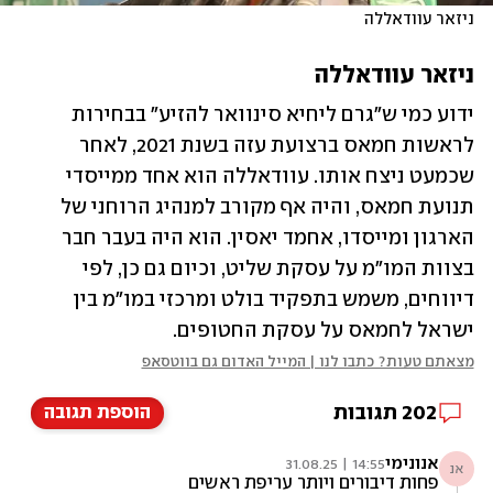
ניזאר עוודאללה
ניזאר עוודאללה
ידוע כמי ש"גרם ליחיא סינוואר להזיע" בבחירות 
לראשות חמאס ברצועת עזה בשנת 2021, לאחר 
שכמעט ניצח אותו. עוודאללה הוא אחד ממייסדי 
תנועת חמאס, והיה אף מקורב למנהיג הרוחני של 
הארגון ומייסדו, אחמד יאסין. הוא היה בעבר חבר 
בצוות המו"מ על עסקת שליט, וכיום גם כן, לפי 
דיווחים, משמש בתפקיד בולט ומרכזי במו"מ בין 
ישראל לחמאס על עסקת החטופים.
מצאתם טעות? כתבו לנו | המייל האדום גם בווטסאפ
202
תגובות
הוספת תגובה
אנונימי
14:55 | 31.08.25
אנ
פחות דיבורים ויותר עריפת ראשים