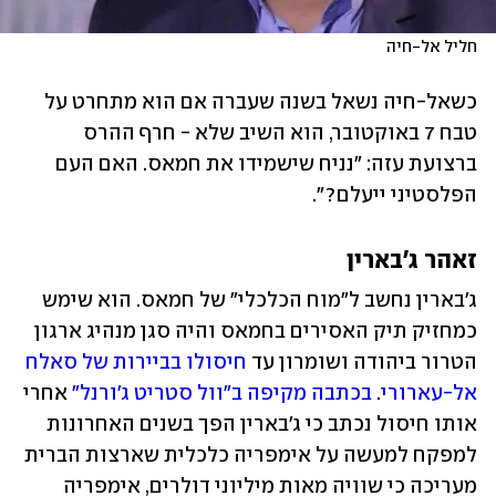
חליל אל-חיה
כשאל-חיה נשאל בשנה שעברה אם הוא מתחרט על 
טבח 7 באוקטובר, הוא השיב שלא - חרף ההרס 
ברצועת עזה: "נניח שישמידו את חמאס. האם העם 
הפלסטיני ייעלם?".
זאהר ג'בארין
ג'בארין נחשב ל"מוח הכלכלי" של חמאס. הוא שימש 
כמחזיק תיק האסירים בחמאס והיה סגן מנהיג ארגון 
הטרור ביהודה ושומרון עד 
חיסולו בביירות של סאלח 
אל-עארורי
. 
בכתבה מקיפה ב"וול סטריט ג'ורנל"
 אחרי 
אותו חיסול נכתב כי ג'בארין הפך בשנים האחרונות 
למפקח למעשה על אימפריה כלכלית שארצות הברית 
מעריכה כי שוויה מאות מיליוני דולרים, אימפריה 