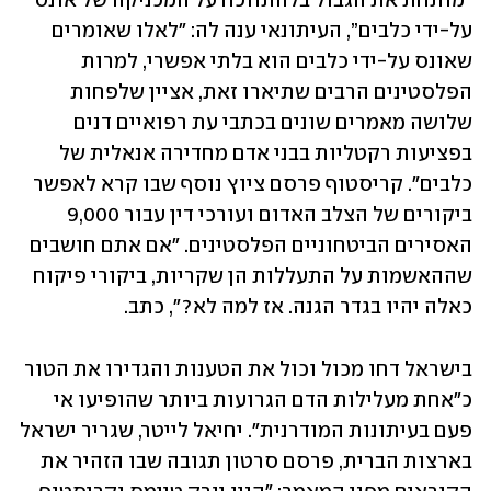
"מותחת את הגבול בלהתווכח על המכניקה של אונס 
על-ידי כלבים”, העיתונאי ענה לה: "לאלו שאומרים 
שאונס על-ידי כלבים הוא בלתי אפשרי, למרות 
הפלסטינים הרבים שתיארו זאת, אציין שלפחות 
שלושה מאמרים שונים בכתבי עת רפואיים דנים 
בפציעות רקטליות בבני אדם מחדירה אנאלית של 
כלבים". קריסטוף פרסם ציוץ נוסף שבו קרא לאפשר 
ביקורים של הצלב האדום ועורכי דין עבור 9,000 
האסירים הביטחוניים הפלסטינים. "אם אתם חושבים 
שההאשמות על התעללות הן שקריות, ביקורי פיקוח 
כאלה יהיו בגדר הגנה. אז למה לא?", כתב.
בישראל דחו מכול וכול את הטענות והגדירו את הטור 
כ"אחת מעלילות הדם הגרועות ביותר שהופיעו אי 
פעם בעיתונות המודרנית". יחיאל לייטר, שגריר ישראל 
בארצות הברית, פרסם סרטון תגובה שבו הזהיר את 