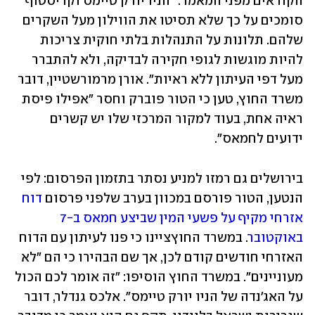
הקוראים מפני המאמר: "הניו יורק טיימס וקריסטוף 
סומכים על כך שלא תסיטו את הווילון מעל השקרים 
שלהם. תלונות על התנהלות בלתי חוקית צריכות 
להיות מוגשות לגופי חקירה לבדיקה, ולא להתברר 
מעל דפי העיתון ללא ראיות". אורן מרמורשטיין, דובר 
משרד החוץ, טען כי הטור פוברק וחסר "אפילו פיסת 
ראיה אחת, בעוד למקור המרכזי שלו יש קשרים 
ידועים לחמאס". 
בירושלים גם רמזו למניע נסתר בתזמון הפרסום: לפי 
הנטען, הטור פורסם במכוון בערב שלפני פרסום 
דוח 
אזרחי מקיף על פשעי המין שביצע חמאס ב-7 
באוקטובר
. במשרד החוץציינו כי פנו לעיתון עם הדוח 
האזרחי חודשים קודם לכן, אך שם הבהירו כי הם "לא 
מעוניינים". במשרד החוץ הוסיפו: "זה אומר לכם הכול 
על האג'נדה של הניו יורק טיימס". אלכס גנדלר, דובר 