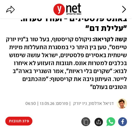
זוכה פוליצר האשים את צה"ל
באונס פלסטינים - ועורר סערה:
"עלילת דם"
קשה לקריאה:
ניקולס קריסטוף, בעל טור ב"ניו יורק
טיימס", טען בין היתר כי במסגרת התעללות מינית
שיטתית באסירים פלסטינים, ישראל עושה שימוש
בכלבים למטרות אונס. תגובות הזעזוע לא איחרו
לבוא: "שקרים בלי ראיות", אמר השגריר בארה"ב
לייטר. העיתון גיבה את קריסטוף: "מהכתבים
הטובים בעולם"
דניאל אדלסון, ניו יורק
| פורסם:
13.05.26 | 06:50
379 תגובות