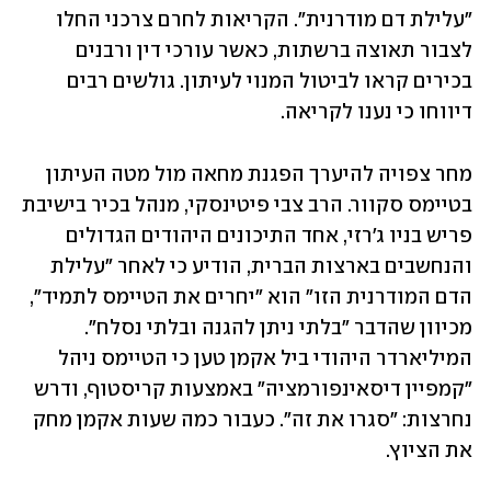
"עלילת דם מודרנית". הקריאות לחרם צרכני החלו 
לצבור תאוצה ברשתות, כאשר עורכי דין ורבנים 
בכירים קראו לביטול המנוי לעיתון. גולשים רבים 
דיווחו כי נענו לקריאה.
מחר צפויה להיערך הפגנת מחאה מול מטה העיתון 
בטיימס סקוור. הרב צבי פיטינסקי, מנהל בכיר בישיבת 
פריש בניו ג'רזי, אחד התיכונים היהודים הגדולים 
והנחשבים בארצות הברית, הודיע כי לאחר "עלילת 
הדם המודרנית הזו" הוא "יחרים את הטיימס לתמיד", 
מכיוון שהדבר "בלתי ניתן להגנה ובלתי נסלח". 
המיליארדר היהודי ביל אקמן טען כי הטיימס ניהל 
"קמפיין דיסאינפורמציה" באמצעות קריסטוף, ודרש 
נחרצות: "סגרו את זה". כעבור כמה שעות אקמן מחק 
את הציוץ.