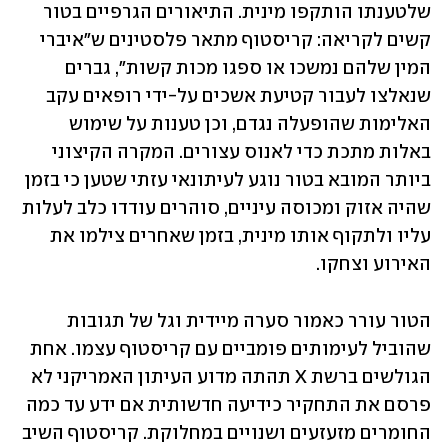
שלטענתו הותקפו מינית. התיאורים הגרפיים בטור 
קשים לקריאה: קריסטוף מתאר פלסטינים ש"איברי 
המין שלהם נמשכו או ספגו מכות קשות", גברים 
שנאלצו לעבור קטיעת אשכים על-ידי רופאים עקב 
האלימות שהופעלה נגדם, וכן טענות על שימוש 
באלות מתכת כדי לאנוס עצורים. המקרה הקיצוני 
ביותר המובא בטור נוגע לעיתונאי עזתי שטען כי בזמן 
שהיה אזוק ומכוסה עיניים, סוהרים עודדו כלב לעלות 
עליו ולתקוף אותו מינית, בזמן שאחרים צילמו את 
האירוע וצחקו.
הטור עורר כאמור סערה מיידית וגל של תגובות 
שהוביל לעימותים פומביים עם קריסטוף עצמו. אחת 
הגולשים ברשת X תהתה מדוע העיתון האמריקני לא 
פרסם את התחקיר כידיעה חדשותית אם ידע עד כמה 
החומרים מזעזעים ושנויים במחלוקת. קריסטוף השיב 