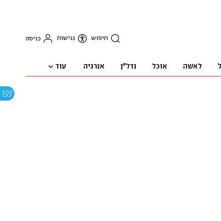
חיפוש
נגישות
כניסה
עוד
ל
לאשה
אוכל
נדל"ן
אנרגיה