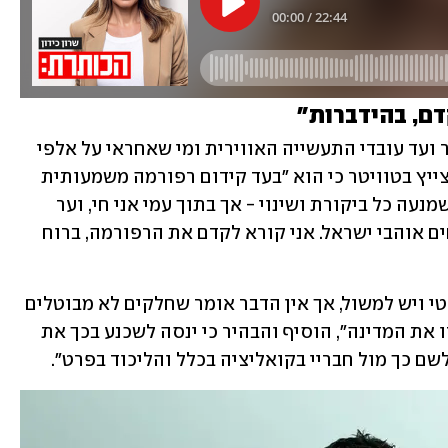
דם, בהידברות"
דעה שונה מהליכוד נשמעה מיאיר כץ, יו"ר ועד עובדי התעשייה האווירית ומי שאחראי על אלפי 
מתפקדי ליכוד. כץ, בנו של השר חיים כץ, צייץ בטוויטר כי הוא "בעד קידום רפורמה משמעותית 
שתחזק את מערכת המשפט, אחרי שנים שמנעה כל ביקורת ושינוי - אך בתוך עמי אני חי, וער 
לחרדות ולתחושות של מאות אלפי אזרחים אוהבי ישראל. אני קורא לקדם את הרפורמה, ברוח 
"אמנם ניצחנו את הבחירות באופן דמוקרטי ויש למשול, אך אין הדבר אומר שחלקים לא מבוטלים 
בעם צריכים להסתובב בתחושה שהפסידו את המדינה", הוסיף והבהיר כי ינסה לשכנע בכך את 
שם כך מול חבריי בקואליציה בכלל והליכוד בפרט".