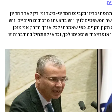
ית
. 
"נאום נשיא המדינה התקיים בשעה שהשתתפתי בדיון בקבינט המדיני-ביטחוני, רק לאחר הדיון 
יכולתי לשמוע בקשב רב את דבריו", אמר שר המשפטים לוין. "יש בהצעתו מרכיבים חיוביים, ויש 
בה גם מרכיבים שמנציחים את המצב הלא תקין הקיים. כפי שאמרתי לכל אורך הדרך, אני מוכן 
ומעוניין לקיים הידברות אמיתית עם חברי אופוזיציה שיסכימו לכך, וכדאי להתחיל בהידברות זו 