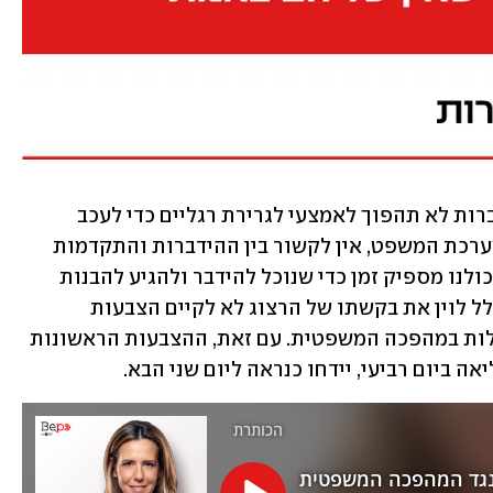
לוין הדגיש, לצד זאת, כי "על מנת שההידברות לא תהפוך לאמצעי לגרירת רגליים כדי לעכב 
ולמנוע רפורמה מהותית ומשמעותית במערכת המשפט, אין לקשור בין ההידברות והתקדמות 
הליכי החקיקה. לצד קידום החקיקה יש לכולנו מספיק זמן כדי שנוכל להידבר ולהגיע להבנות 
טרם הקריאה השנייה והשלישית". בכך שלל לוין את בקשתו של הרצוג לא לקיים הצבעות 
בקריאה ראשונות על הצעות החוק הכלולות במהפכה המשפטית. עם זאת, ההצבעות הראשונות 
ה ביום רביעי, יידחו כנראה ליום שני הבא. 