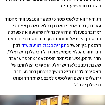
בהתנגדות משמעותית.
הג'יהאד האיסלאמי מסר כי מפקד המבצע היה מחמוד 
עארדה, בכיר אסירי הארגון בכלא. בארגון ציינו כי 
"מדובר בפעולה הירואית גדולה שזעזעה את מערכת 
הביטחון הישראלית ומהווה עבורה סטירת לחי חזקה. 
התזמון בין הכשל ב
תקרית בגבול רצועת עזה
 לבין 
הבריחה מהכלא מעמיק את גודל הכישלון הישראלי". 
חדר עדנאן, איש הג'יהאד האיסלאמי מהכפר עראבה 
ששבת רעב בכלא הישראלי, הוסיף כי הצלחתם של 
האסירים לברוח היא המשך לניצחון במבצע 'חרב 
ירושלים' (השם הפלסטיני למבצע שומר החומות) 
וכישלון לצה"ל.