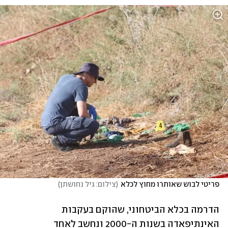
פריטי לבוש שאותרו מחוץ לכלא
(
צילום: גיל נחושתן
)
הדרמה בכלא הביטחוני, שהוקם בעקבות 
האינתיפאדה בשנות ה-2000 ונחשב לאחד 