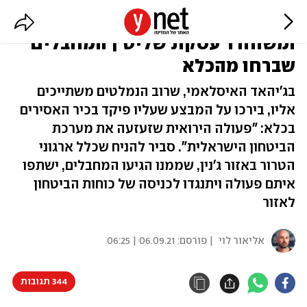
סמל האינתיפאדה, שני אחים
ומשוחרר עסקת שליט | המחבלים
שברחו מהכלא
בג'יהאד האיסלאמי, שרוב הנמלטים משתייכים
אליו, בירכו על המבצע שעליו פיקד בכיר האסירים
בכלא: "פעולה הירואית שזעזעה את מערכת
הביטחון הישראלית". סביר להניח שכלל ארגוני
הטרור באזור ג'נין, שממנו הגיעו המחבלים, ישתפו
איתם פעולה ויתנגדו לכניסה של כוחות הביטחון
לאזור
אליאור לוי
| פורסם:
06.09.21 | 06:25
344 תגובות