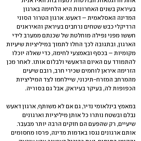
אחת הדוגמאות הבולטות למעורבות האיראנית 
בעיראק בשנים האחרונות היא הלחימה בארגון 
המדינה האסלאמית – דאעש. ארגון הטרור הסוני 
הרדיקלי כבש שטחים נרחבים בעיראק והאיראנים 
חששו מפני נפילה מוחלטת של שכנתם ממערב לידי 
הארגון, ובתגובה לכך החלו לתמוך במיליציות שיעיות 
מקומיות – בכסף ובאמצעי לחימה, כדי שאלה יוכלו 
להתמודד עם האיום הדאעשי ולבלום אותו. לאחר מכן 
הזרימה איראן לוחמים שכירי חרב, רובם שיעים 
מהמרחב המזרח-תיכוני, שיילחמו לצד המיליציות 
הכפופות לה, בעיקר בעיראק, אבל גם בסוריה.
במאמץ בינלאומי נדיר, גם אם לא משותף, ארגון דאעש 
נבלם ובשטח נותרו כל אותן מיליציות וארגונים 
שיעיים, רק שהפעם הם חזקים הרבה יותר מבעבר. 
אותם ארגונים נגסו באדמות מדינה, פרסו מחסומים 