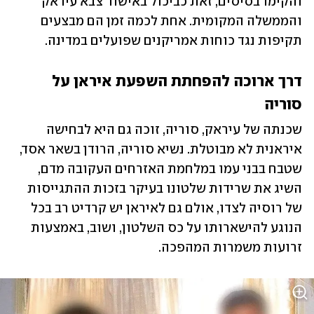
והקימו בסיסים, זאת כביכול באישור צבא עיראק 
והממשלה המקומית. אחת לכמה זמן הם מבצעים 
תקיפות נגד כוחות אמריקנים שפועלים במדינה.
דרך ארוכה להפחתת השפעת איראן על 
סוריה
שכנתה של עיראק, סוריה, זוכה גם היא לבחישה 
איראנית לא מבוטלת. נשיא סוריה, הרודן בשאר אסד, 
שטבח בבני עמו במלחמת האזרחים העקובה מדם, 
השיג את שרידות שלטונו בעיקר בזכות ההתגייסות 
של רוסיה לצדו, אולם גם לאיראן יש קרדיט רב בכל 
הנוגע להישארותו על כס השלטון, ושוב, באמצעות 
זרועות משמרות המהפכה.