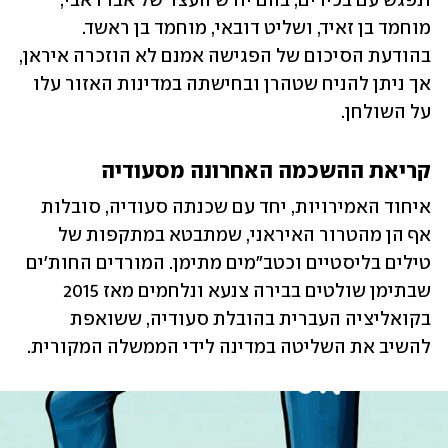
ונפגש עם בכירים, בהם יורש העצר של אבו דאבי, 
מוחמד בן זאיד, ושליט דובאי, מוחמד בן ראשד. 
בהודעת הסיכום של הפגישה אמנם לא הוזכרה איראן, 
אך ניתן להניח שטהרן ובחישתה במדינות האזור עלו 
על השולחן.
קריאת ההשכמה האחרונה מסעודיה
איחוד האמירויות, יחד עם שכנתה סעודיה, סובלות 
אף הן מהטרור האיראני, שמתבטא במתקפות של 
טילים בליסטיים וכטב"מים מתימן. המורדים החות'ים 
שבתימן שולטים בבירה צנעא ונלחמים מאז 2015 
בקואליציה העברית בהובלת סעודיה, ששואפת 
להשיב את השליטה במדינה לידי הממשלה המקורית.