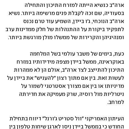
ארה"ב כנשיא הייתה למזרח התיכון והתחילה 
בסעודיה, שם זכה לקבלת פנים מרשימה ביותר. נשיא 
ארה"ב הנוכחי, ג'ו ביידן, השמיע עוד טרם נכנס 
לתפקיד ביקורת על ההתנהלות של חלק ממדינות ערב 
ומנהיגיהן והקרירות של ממשלו מולן מורגשת ביותר.
כעת, בימים של משבר עולמי בשל המלחמה 
באוקראינה, ממשל ביידן מצפה מידידותיו במזרח 
התיכון להתייצב לצד ארה"ב, אולם הן לא ממהרות 
לעשות זאת. בין אם מתוך רצון "להעניש" את ביידן על 
מדיניותו או בין אם מצורך אסטרטגי לשמור על 
ניטרליות מול רוסיה, שרק מעמיקה את חדירתה 
למרחב.
העיתון האמריקני "וול סטריט ג'ורנל" דיווח בתחילת 
החודש כי בממשל ביידן ניסו לארגן שיחות טלפון בין 