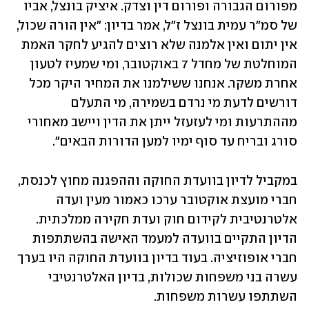
מפורום הגבורה ופורום דין וצדק. איציק בונצל, אביו 
של סמ"ר עמית בונצל ז"ל, אמר בדיון: "אין הורה שכול, 
אין יתום ואין אלמנה שלא רוצים להגיע לחקר האמת 
המוחלטת של מחדל 7 באוקטובר, ומי שמעיז לטעון 
אחרת משקר. אנחנו ששילמנו את המחיר היקר מכל 
דורשים לדעת מי נרדם בשמירה, מי התעלם 
מההתרעות ומי לעזעזל ייתן את הדין ויישב מאחורי  
סורג ובריח עד סוף ימיו למען הדורות הבאים". 
במקביל לדיון בוועדת החוקה וההפגנה מחוץ לכנסת, 
חברי מועצת אוקטובר ערכו כאמור מעין ועדה 
אלטרנטיבית לקידום חוק ועדת חקירה ממלכתית. 
הדיון התקיים בוועדה למעמד האישה בהשתתפות 
חברי אופוזיציה. בעוד בדיון בוועדת החוקה היו בערך 
עשרה בני משפחות שכולות, בדיון האלטרנטיבי 
השתתפו עשרות משפחות.