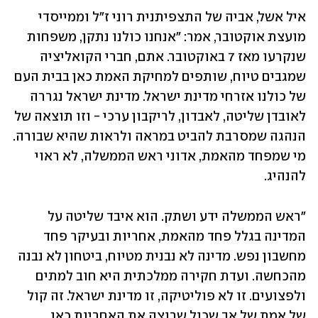
איל אשל, אביה של התצפיתנית רוני ז"ל וממייסדי 
מועצת אוקטובר, אמר: "אנחנו כולנו נתקן, משפחות 
שנקרעו מאז 7 באוקטובר. אתם, חברי הקואליציה 
שמגבים טיוח, שותפים למחיקת האמת כאן בבית העם 
של כולנו אזרחי מדינת ישראל. מדינת ישראל נגררה 
לאובדן שליטה, לאבדון, לריקבון ערכי - וזו תוצאה של 
הנהגה שמסרבת להביט במראה ולראות שהיא שבורה. 
מי שמפחד מהאמת, אדוני ראש הממשלה, לא ראוי 
להנהיג.
"ראש הממשלה ידע ושתק. הוא איבד שליטה על 
המדינה בגלל פחד מהאמת, אחריות ובעיקר פחד 
מחשבון נפש. מדינה לא נבנית מטיוח, ביטחון לא נבנה 
מהכחשה. ועדת חקירה ממלכתית היא חוב למתים 
ולפצועים. זו לא פוליטיקה, זו מדינת ישראל. זה קול 
של אמת של אב שכול שרוצה את האחריות כאן 