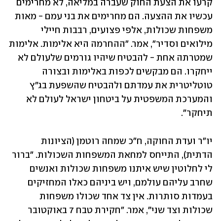
קרעו את הצעת החוק שעברה במליאה, לא מחרימים 
עכשיו את ההצעה. הם מחרימים את בני עמם - מאות 
משפחות שכולות, אלפי פצועים, רבבות חיילי 
מילואים וסדיר", אמר. "ההחרמה היא אלימות. אלימות 
שמטרתה אחת - להבטיח שיהיו גורמים שלעולם לא 
ייחקרו. הם מבקשים לכפות באלימות ובצורה 
טוטליטרית את עמדתם ולהבטיח שהשפעת בג״ץ 
והמערכת המשפטית על ביטחון ישראל לעולם לא 
תיחקר".
יו"ר ועדת החוקה, ח"כ שמחה רוטמן (הציונות 
הדתית), התייחס למחאת המשפחות השכולות. "ברור 
לי לחלוטין שיש איתנו משפחות שכולות ואנשים 
שחרב עליהם עולמם, ויש ביניהם כאלו המחזיקים 
בעמדות סותרות. אין צד אחד שכולו משפחות 
שכולות וצד שני", אמר. "חקירת טבח 7 באוקטובר 