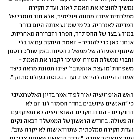
נמשיך להוציא את האמת לאור. ועדת חקירה 
ממלכתית איננה מחווה פוליטית, אלא חוב מוסרי של 
המדינה לאזרחיה. כל מי שמונע אותה היום בוחר 
במודע בצד של ההסתרה, הפחד והבריחה מאחריות. 
אנחנו כאן כדי להזכיר - האמת תיחקר, עם או בלי 
שיתוף הפעולה של ממשלת הטיוח. בזמן שח"כ רוטמן 
וחברי ממשלת הטיוח ימשיכו לקבור את האמת - 
משפחות 'מועצת אוקטובר' יציגו תמונת מראה כיצד 
אמורה הייתה להיראות ועדה בכנסת בעולם מתוקן". 
ראש האופוזיציה יאיר לפיד אמר בדיון האלטרנטיבי 
כי "האנשים שיושבים בחדר הסמוך לנו הם לא 
החוקרים - הם הנחקרים. האופוזיציה לא תשתף עם 
זה פעולה. בחודש הראשון של הממשלה הבאה נקים 
ועדת חקירה ממלכתית שתוודא שזה לא יקרה שוב". 
עינב צנגאוקר אמרה: "הדבר הראשון שאנחנו צריכים 