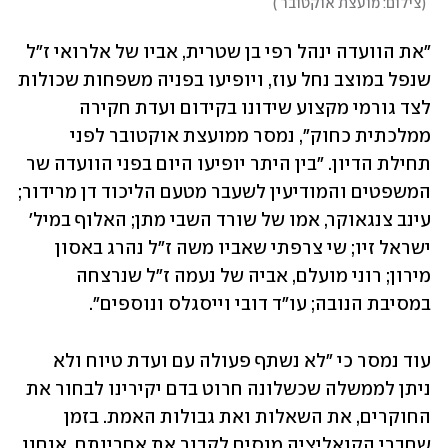
(
צילום: מועצת אוקטובר 
)
"את הוועדה ינהל רפי בן שטרית, אביו של אלרואי ז"ל 
שנפל במוצב נחל עוז, ויופיעו בפניה משפחות שכולות 
לצד גורמי מקצוע שידונו בקידום ועדת חקירה 
ממלכתית כחוק", נמסר ממועצת אוקטובר לפני 
תחילת הדיון. "בין היתר יופיעו היום בפני הוועדה שר 
המשפטים והמודיעין לשעבר מטעם הליכוד דן מרידור; 
עינב צנגאוקר, אמו של שורד השבי מתן; האלוף במיל' 
ישראל זיו; שי צרפתי שאביו משה ז"ל נהרג באסון 
מירון; רוני מועלם, אביה של נעמה ז"ל שנרצחה 
במסיבת הנובה; עו"ד דובי וייסגלס ונוספים".
עוד נמסר כי "לא נשתף פעולה עם ועדת טיוח ולא 
ניתן לממשלה שכשלונה חרוט בדם יקירינו לבחור את 
החוקרים, את השאלות ואת גבולות האמת. בזמן 
שחברי הקואליציה מנסים לקבור את אחריותם, אנחנו 