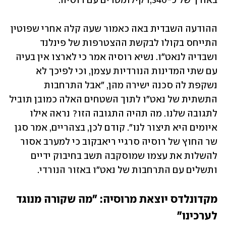
באורך של כ-1,340 קילומטרים עם רוסיה.
ההודעה השבדית באה כאמור שעה קלה אחרי שפוטין 
התייחס בקולו לבקשת ההצטרפות של פינלנד 
ושבדיה לנאט"ו. נשיא רוסיה אמר כי לארצו אין בעיה 
עם שתי המדינות הנורדיות עצמן, וכי לפיכך לא 
נשקפת לה סכנה ישירה מהן, "אבל התרחבות 
התשתית של נאט"ו לתוך השטחים האלה כמובן תוביל 
לתגובה שלנו. מה תהיה התגובה הזו? נראה אילו 
איומים היא תיצור לנו". קודם לכן, בצהריים, אמר סגן 
שר החוץ של רוסיה סרגיי ריאבקוב כי למערב אסור 
להשלות את עצמו שמוסקבה תשב בחיבוק ידיים 
ותשלים עם התרחבות של נאט"ו באזור הנורדי.
מקדונלדס יוצאת מרוסיה: "מה שקורה מנוגד 
לערכינו"