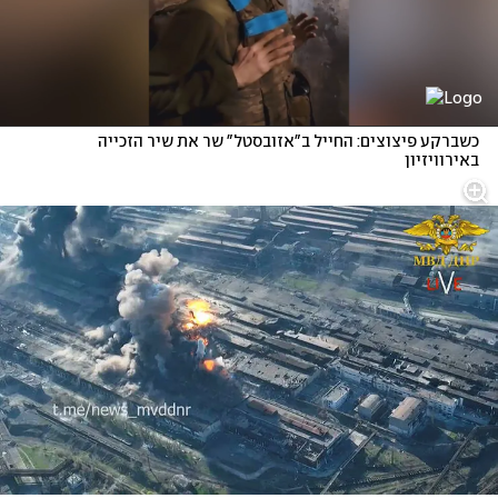
כשברקע פיצוצים: החייל ב"אזובסטל" שר את שיר הזכייה 
באירוויזיון