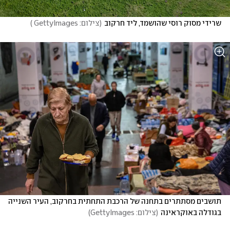
שרידי מסוק רוסי שהושמד, ליד חרקוב
(
צילום: GettyImages 
)
תושבים מסתתרים בתחנה של הרכבת התחתית בחרקוב, העיר השנייה 
בגודלה באוקראינה
(
צילום: GettyImages
)