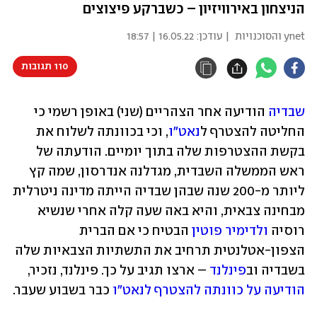
הניצחון באירוויזיון – כשברקע פיצוצים
ynet והסוכנויות
| עודכן:
16.05.22 | 18:57
110 תגובות
שבדיה
 הודיעה אחר הצהריים (שני) באופן רשמי כי 
החליטה להצטרף ל
נאט"ו
, וכי בכוונתה לשלוח את 
בקשת ההצטרפות שלה בתוך יומיים. הודעתה של 
ראש הממשלה השבדית, מגדלנה אנדרסון, שמה קץ 
ליותר מ-200 שנה שבהן שבדיה הייתה מדינה ניטרלית 
מבחינה צבאית, והיא באה שעה קלה אחרי שנשיא 
רוסיה 
ולדימיר פוטין
 הבטיח כי אם הברית 
הצפון-אטלנטית תרחיב את התשתיות הצבאיות שלה 
בשבדיה וב
פינלנד
 – ארצו תגיב על כך. פינלנד, נזכיר, 
הודיעה על כוונתה להצטרף לנאט"ו
 כבר בשבוע שעבר.