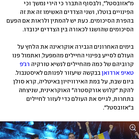
מ"אזובסטל", ולבסוף התברר כי הירי נמשך וכי 
הפינויים בוטלו, ושני הצדדים האשימו זה את זה 
בהפרת הסיכומים. כעת יש להמתין ולראות אם הפעם 
הסיכומים שהושגו לכאורה בין הצדדים יכובדו.
בימים האחרונים הגבירה אוקראינה את הלחץ על 
העולם לסייע בפינוי החיילים מהמפעל, ואתמול פנו 
קרוביהם של כמה מהחיילים לנשיא טורקיה 
רג'פ 
טאיפ ארדואן
 בבקשה שיעזור לפנותם לאיסטנבול. 
ביום שבת, על במת האירוויזיון באיטליה, קרא סולן 
להקת "קלוש אורקסטרה" האוקראינית, שניצחה 
בתחרות, לגייס את העולם כדי לעזור לחיילים 
ב"אזובסטל".