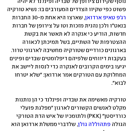
נוסף שקידום צירופן של שבדיה ופינלנד לא יהיה 
פשוט כפי שקיוו הצדדים המעורבים בו: נשיא טורקיה 
רג'פ טאיפ ארדואן
, שארצו היא אחת מ-30 החברות 
בנאט"ו ולכן נהנית מזכות וטו על צירופן של חברות 
חדשות, הודיע כי אנקרה לא תאשר את בקשת 
ההצטרפות של השתיים, בשל תמיכתן לכאורה 
בארגונים כורדיים שטורקיה מחשיבה לארגוני טרור. 
בעקבות דיווחים שלפיהם דיפלומטים שבדים ופינים 
יגיעו בימים הקרובים לאנקרה כדי לנסות ליישב את 
המחלוקת עם הטורקים אמר ארדואן: "שלא יטרחו 
לבוא".
טורקיה מאשימה את שבדיה ופינלנד כי הן נותנות 
מקלט לאנשים הקשורים לארגון "מפלגת פועלי 
כורדיסטן" (PKK) ולתומכיו של איש הדת הטורקי 
הגולה 
פתהוללה גולן
, שלדברי ממשלת ארדואן הוא 