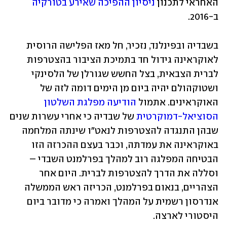
האחראי לתכנון 
ניסיון ההפיכה שאירע בטורקיה
ב-2016.
בשבדיה ובפינלנד, נזכיר, חל מאז הפלישה הרוסית 
לאוקראינה גידול חד בתמיכת הציבור בהצטרפות 
לברית הצבאית, בצל החשש שגורלן של הלסינקי 
ושטוקהולם יהיה ביום מן הימים דומה לזה של 
האוקראינים. אתמול 
הודיעה מפלגת השלטון 
הסוציאל-דמוקרטית
 של שבדיה כי אחרי עשרות שנים 
שבהן התנגדה להצטרפות לנאט"ו שינתה המלחמה 
באוקראינה את עמדתה, וכבר בעצם ההכרזה הזו 
הבטיחה המפלגה רוב למהלך בפרלמנט השבדי – 
וסללה את הדרך להצטרפות לברית. היום אחר 
הצהריים, בנאום בפרלמנט, הכריזה ראש הממשלה 
אנדרסון רשמית על המהלך ואמרה כי מדובר ביום 
היסטורי לארצה.