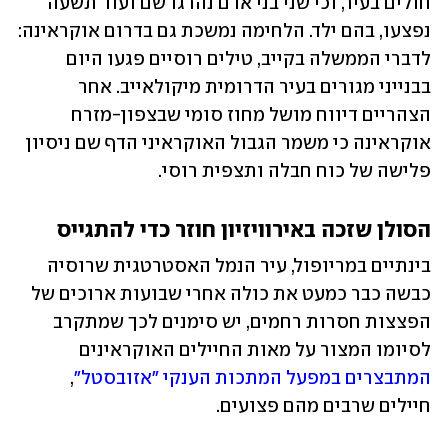
חולים בעיר, וכי שני בני אדם נהרגו שם ועוד תשעה 
נפצעו, בהם ילד. הלחימה נמשכת גם בדרום אוקראינה: 
לדברי הממשלה בקייב, טילים רוסיים פגעו היום 
בבנייני מגורים בעיר הדרומית מיקולאייב. אחר 
הצהריים דיווח מושל מחוז סומי שבצפון-מזרח 
אוקראינה כי משמר הגבול האוקראיני הדף שם ניסיון 
פלישה של כוח חבלה ותצפית רוסי.
הסולן שזכה באירוויזיון חוזר כדי להתגייס
בינתיים במריופול, עיר הנמל האסטרטגית שרוסיה 
כבשה כבר כמעט את כולה אחרי שבועות ארוכים של 
הפצצות חסרות רחמים, יש סימנים לכך שמתקרב 
לסיומו המצור על מאות החיילים האוקראינים 
המתבצרים במפעל המתכות הענקי "אזובסטל"
, 
חיילים שרבים מהם פצועים.