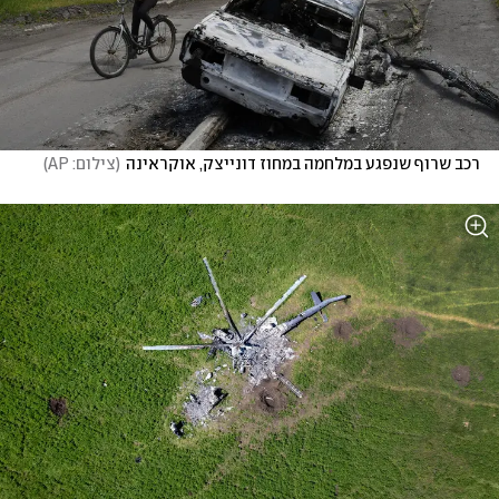
רכב שרוף שנפגע במלחמה במחוז דונייצק, אוקראינה
(
צילום: AP
)