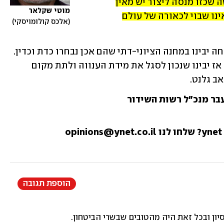
למגרשי הספורט או חלילה למלחמה. גישה שכזו מנסה ליצור יש מאין 
מוטי שקלאר
מעין עולם חדש, ולכן צריך מוביל אחר שאינו שבוי לכאורה של עולם 
אלכס קולומויסקי
נותר לקוות שאחרי התפוגגות אדי ההצלחה יבינו במחנה הציוני-דתי שהם אכן נבחרו כדת וכדין. 
הם ניצחו בבחירות ולא את עם ישראל. או אז יבינו שנכון לסגל את מידת הענווה ולתת מקום 
אב גלנט.
בר מנכ"ל רשות השידור
הוספת תגובה
יון ובכל זאת היה מהטובים שבשרי הביטחון.