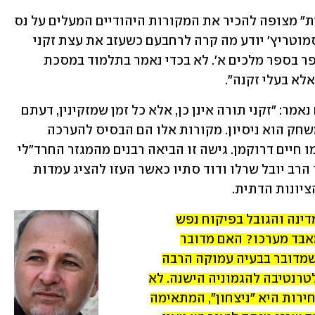
ממפלגה הנושאת את שם "הציונות הדתית" מצופה להכיר את המקורות היהודיים המעלים על נס 
את ניסיונם של "הזקנים". צריך לקוות שסמוטריץ' יודע מה קרה לרחבעם כשעזב את עצת זקני 
העם והעדיף את עצת הילדים, כפי שמסופר בספר מלכים א'. לא בכדי נאמר בתלמוד במסכת 
 אלא בעלי זקנה".
גם במשנה מבינים ערך זה, ובמסכת קינים נאמר: "זקני תורה אינן כן, אלא כל זמן שמזקינין, דעתם 
מתיישבת עליהן". במילים אחרות, שם המשחק הוא ניסיון. מקורות אלו הם הבסיס להערכה 
בעולם התורני והחרד"לי לזקני הרבנים כמו חיים דרוקמן. גישה זו הביאה רבנים מהמגזר החרד"לי 
לצאת בשצף קצף כנגד רבנים צעירים כמו הרב יובל שרלו ודוד סתיו כאשר העזו להציג עמדות 
ציונות הדתית.
כיצד, אם כן, בתחום הנוגע לקיומה של המדינה והגובל בפיקוח נפש 
יום-יומי של כלל ישראל, מרכיב הניסיון מאבד מערכו? האם מדובר 
בהיבריס? בחוסר מודעת עצמית? נראה שמדובר בבעיה עמוקה הרבה 
יותר. מדובר במחנה שרואה את עצמו כאלטרנטיבה להגמוניה הישנה. לא 
בכדי המילה הרווחת באירועים שלאחר בחירות היא "ניצחון", המתאימה 