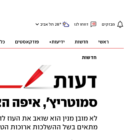
מבזקים
דווחו לנו
°
28
תל אביב
ראשי
חדשות
ידיעות+
פודקאסטים
כל
חדשות
סמוטריץ', איפה הצ
לא מובן מנין הוא שואב את העוז ל
מתאים בשל ההשלכות ארוכות הטווח