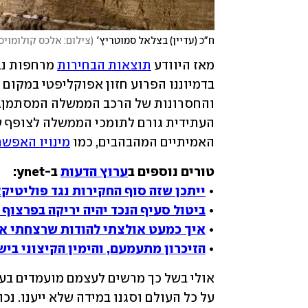
ח"כ (עדיין) בצלאל סמוטריץ'
(
צילום: אלכס קולומויס
מאז היוודע 
תוצאות הבחירות
האמיתיים המהבהבים, כמו 
מינויו האפשר
טורים נוספים ב
ערוץ הדעות
• 
ייתכן שזה סוף החקירות נגד פוליטיק
• 
ביטול סעיף הנכד יהיה יריקה בפרצוף
• 
איך כמעט אולצתי להודות שרצחתי א
• 
הזיכרון מתעמעם, והימין הקיצוני בי