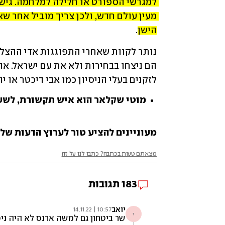
הישן
.
לזקנים בעלי הניסיון כמו אבי דיכטר או יו
מוטי שקלאר הוא איש תקשורת, לשע
מעוניינים להציע טור לערוץ הדעות של ynet? שלחו לנו opinions@ynet.co.il
מצאתם טעות בכתבה? כתבו לנו על זה
183
תגובות
יואב
10:57 | 14.11.22
י
שר ביטחון גם למשה ארנס לא היה ניס