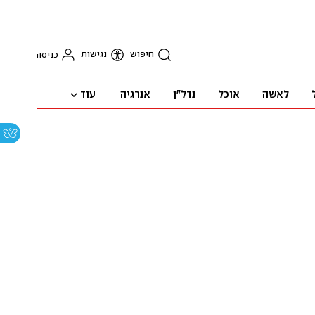
חיפוש
נגישות
כניסה
עוד
לאשה
אוכל
נדל"ן
אנרגיה