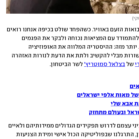
קי
)
 מרחפות נבואות הזעם באוויר. כשהפחד שולט בכיפה אנחנו רואים 
בדמיוננו הפרוע חזון אפוקליפטי במקום להתמודד עם המציאות נכוחה ולבקר את הפגמים 
והחסרונות של הרכב הממשלה המסתמן. יותר מזה: ההיסטריה המלווה את האופוזיציה 
העתידית גורם לתומכי הממשלה לצופף שורות מבלי להקשיב ולתת את הדעת לנורות האזהרה 
י
 של 
בצלאל סמוטריץ'
 לשר הביטחון.
אים
 של מאות אלפי ישראלים
ת אבא שלי
שראל ובעולם מתחזק
אולי בשל כך מרשים לעצמם מועמדים בעיני עצמם לדרוש תפקידים הגדולים ממידותיהם ולאיים 
על כל העולם וסגנו במידה שלא ייענו. נכון, התרגלנו שבפוליטיקה הכול אישי ומידת הצניעות 