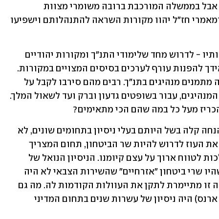
והענווה נותרו רק באגדות ובספרי מוסר, אבל בממשלה המורכבת ברובה משומרי מצוות 
המחוברים למקורות יש ציפייה שהתנ"ך ומאמרי חז"ל יהוו מקורות השראה להתנהלותם וישפיעו 
הם לא יכולים לתפוס את המקל משני קצותיו - לדרוש מחד שלימודי התנ"ך ומקורות יהודיים 
יהיו חלק בלתי נפרד מלימודי הליבה, ומאידך להפנות עורף לערכים בסיסים המצויים במקורות. 
פיזור איומים עומד בניגוד גמור לדרך שבה מתמנים מנהיגים בתנ"ך. רבים מהם סירבו לקבל על 
עצמם תפקידי משילות, ממשה רבנו גדול המנהיגים, עבור בשופטים גדעון וברק ועד לשאול המלך. 
כריז מעל כל במה שהם הכי מתאימים?
בעוד שלחלק מדורשי השררה ניתן לתת הנחה קלה בשל היותם בעלי ניסיון בתחומים שונים, לא 
מובן בלשון המעטה מנין שואב סמוטריץ' את העוז לדרוש להיות שר הביטחון, תחום המצריך 
ניסיון של עשרות שנים ותפקיד בעל השלכות לטווח ארוך על עצם קיומנו. הניסיון הנואל של 
יועציו להשוות לעבר מעורר קושי. נכון, שהיו שרי ביטחון "אזרחיים" שהשירות הצבאי לא היה 
משמעותי ברזומה שלהם, אבל הרי ממשלה זו מתיימרת לתקן את העוולות הקודמות לה. מה גם 
שלחלק מאותם שרים (שמעון פרס ומשה ארנס) היה ניסיון של עשרות שנים בתחום המדיני 