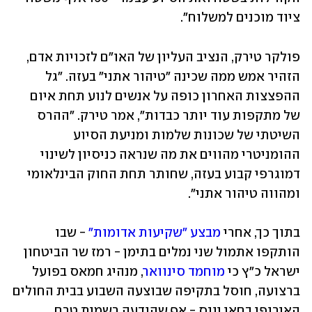
ציוד מוכנים למשלוח".
פולקר טירק, הנציב העליון של האו"ם לזכויות אדם, 
הזהיר אמש ממה שכינה "טיהור אתני" בעזה. "גל 
ההפצצות האחרון כופה על אנשים לנוע תחת איום 
של מתקפות עוד יותר כבדות", אמר טירק. "ההרס 
השיטתי של שכונות שלמות ומניעת הסיוע 
ההומניטרי מהווים את מה שנראה כניסיון לשינוי 
דמוגרפי קבוע בעזה, שחותר תחת החוק הבינלאומי 
ומהווה טיהור אתני".
בתוך כך, אחרי 
מבצע "שקיעות אדומות"
 - שבו 
הותקפו אתמול שני נמלים בתימן - רמז שר הביטחון 
ישראל כ"ץ כי 
מוחמד סינוואר
, מנהיג חמאס בפועל 
ברצועה, חוסל בתקיפה שבוצעה השבוע בבית החולים 
האירופי בחאן יונס - אף שהודעה רשמית טרם 