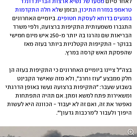
לאחר סיום 
מסעו של נשיא ארצות הברית דונלד 
טראמפ במזרח התיכון
, ובזמן ש
לא חלה התקדמות 
במגעים בדוחא לעסקת חטופים
. ביומיים האחרונים 
התגברו משמעותית התקיפות ברצועה, ולפי משרד 
הבריאות שם נהרגו בה יותר מ-250 איש מיום חמישי 
בבוקר - התקיפות הקטלניות ביותר בעזה מאז 
שהפסקת האש קרסה במרץ.
בצה"ל ציינו ביומיים האחרונים כי התקיפות בעזה הן 
חלק ממבצע "עוז וחרב", ולא מזה שאישר הקבינט 
בשבוע שעבר: "התקיפות ברצועה נעשו באופן הדרגתי 
ומשאירות פתח למשא ומתן. אם תהיה התפתחות 
נאפשר את זה, ואם זה לא יעבוד - הכוונה היא לעשות 
היפוך ולעבור ל'מרכבות גדעון'". 