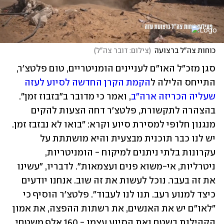
כוחות צה"ל ברצועה
(
צילום: דובר צה"ל
)
סגן מזכ"ל האו"ם לעניינים הומניטריים, טום פלטצ'ר, 
התייחס הלילה ל
הקמת הקרן החדשה לסיוע לעזה 
שעליה הכריזה ארה"ב
, ואמר כי מדובר ב״בזבוז זמן״. 
בהצהרה לתקשורת, פלטצ'ר דחה הצעות להקים 
מנגנון חלופי למסירת סיוע וקרא: ״בואו לא נבזבז זמן. 
יש לנו כבר תוכנית מבצעית והיא מושתתת על 
עקרונות בלתי ניתנים למיקוח - הומניטריות, 
ניטרליות, אי-משוא פנים ועצמאות". לדבריו, "עשינו 
את זה בעבר. נוכל לעשות את זה שוב. אנחנו יודעים 
כיצד למנוע רעב. תנו לנו לעבוד". פלטצ׳ר הוסיף כי 
"לאו"ם יש את האנשים, את רשתות ההפצה, את אמון 
הקהילות בשטח ואת הסיוע עצמו - 160 אלף משטחי 