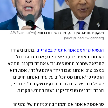
ויטקוף ונתניהו. אין התקדמות בשיחות בדוחא
(
צילום: AP/Evan 
)
Vucci/Ohad Zwigenberg
הנשיא טראמפ אמר אתמול בצהריים
, בתום ביקורו 
באיחוד האמירויות, כי אינו יודע אם נתניהו יכול 
להביא לשחרור החטופים. "נדע את זה בקרוב, הם לא 
במצב טוב. אנחנו נעבוד יחד איתם על זה", אמר. הוא 
הוסיף כי "אנחנו מסתכלים על עזה ואנחנו חייבים 
לטפל בזה. יש הרבה דברים רעים שקורים". לדבריו, 
הרבה "דברים טובים" יקרו בעזה בחודש הקרוב.
טראמפ לא אמר אם יתמוך בתוכניותיו של נתניהו 