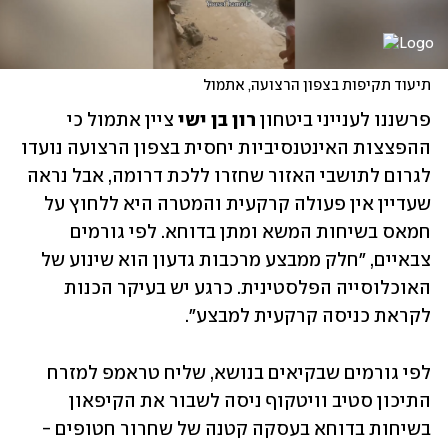
תיעוד תקיפות בצפון הרצועה, אתמול

פרשננו לענייני ביטחון 
רון בן ישי
 ציין אתמול כי 
ההפצצות האינטנסיביות יחסית בצפון הרצועה נועדו 
לגרום לתושבי האזור שחזרו ללכת דרומה, אבל נראה 
שעדיין אין פעולה קרקעית והמטרה היא ללחוץ על 
חמאס בשיחות המשא ומתן בדוחא. לפי גורמים 
צבאיים, "חלק ממבצע מרכבות גדעון הוא שינוע של 
האוכלוסייה הפלסטינית. כרגע יש בעיקר הכנות 
לקראת כניסה קרקעית למבצע".
לפי גורמים שבקיאים בנושא, שליח טראמפ למזרח 
התיכון סטיב וויטקוף ניסה לשבור את הקיפאון 
בשיחות בדוחא בעסקה קטנה של שחרור חטופים - 