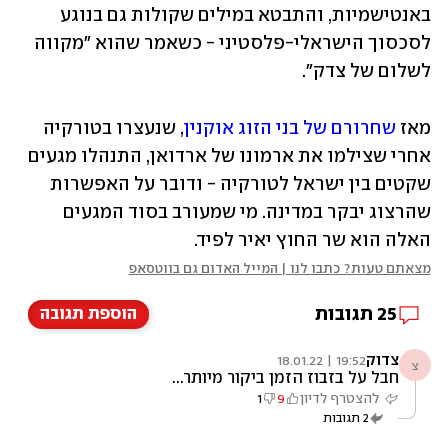
באנטישמיות, והתבטא במילים שקולות גם בנוגע 
לסכסוך הישראלי-פלסטיני - כשאמר שהוא "מקווה 
לשלום של צדק".
מאז 
שחרורם של בני הזוג אוקנין
, שנעצרו בטורקיה 
אחרי שצילמו את ארמונו של ארדואן, התנהלו מגעים 
שקטים בין ישראל לטורקיה - ודובר על האפשרות 
שהרצוג יבקר במדינה. מי שמעורב בסוד המגעים 
האלה הוא שר החוץ יאיר לפיד.
מצאתם טעות? כתבו לנו | המייל האדום גם בווטסאפ
25
תגובות
הוספת תגובה
צדוק
19:52 | 18.01.22
צ
חבל על בזבוז הזמן ביקור מיותר...
להצטרף לדיון
9
1
2
תגובות