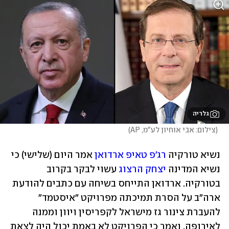
גלריה
(
צילום: אבי אוחיון לע"מ, AP
)
נשיא טורקיה 
רג'פ טאיפ ארדואן
 אמר היום (שלישי) כי 
נשיא המדינה 
יצחק הרצוג
 עשוי לבקר בקרוב 
בטורקיה. ארדואן התייחס בשיחה עם כתבים להודעת 
ארה"ב על הסרת תמיכתה מפרויקט "איסטמד" 
להעברת צינור גז מישראל לקפריסין ויוון וממנה 
לאירופה, ואמר כי הפרויקט לא באמת יכול היה לצאת 