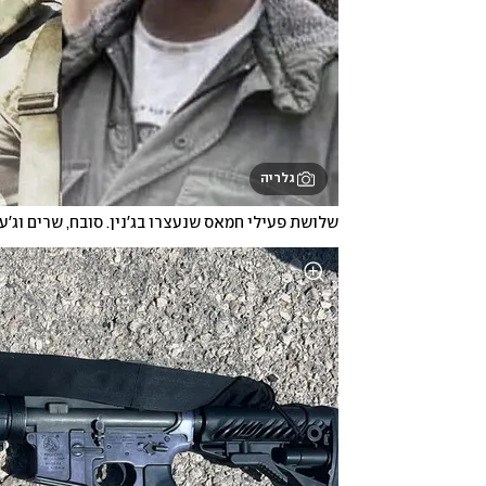
גלריה
שלושת פעילי חמאס שנעצרו בג'נין. סובח, שרים וג'