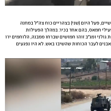
, לפני כחודשיים, פעל היום (שני) בצהריים כוח צה"ל במחנה 
הפליטים בג'נין, ועצר שלושה מבוקשים פעילי חמאס, בהם אחד בכיר. במהלך הפעילות 
המשותפת של לוחמי יחידת דובדבן, סיירת גולני ומג"ב זוהו חמושים שברחו ממבנה, הלוחמים ירו 
לעברם וזוהו פגיעות. החמושים ירו ויידו אבנים לעבר הכוחות שהשיבו באש. לא היו נפגעים 