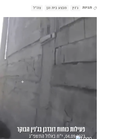
תגיות
ג'נין
מבצע בית וגן
צה"ל