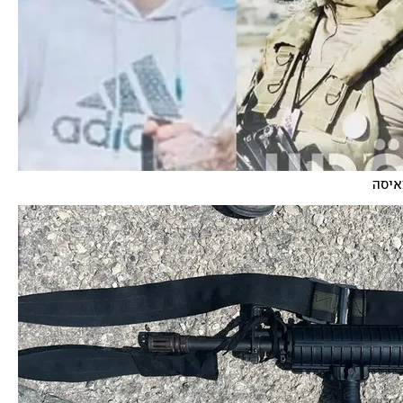
עאיסה