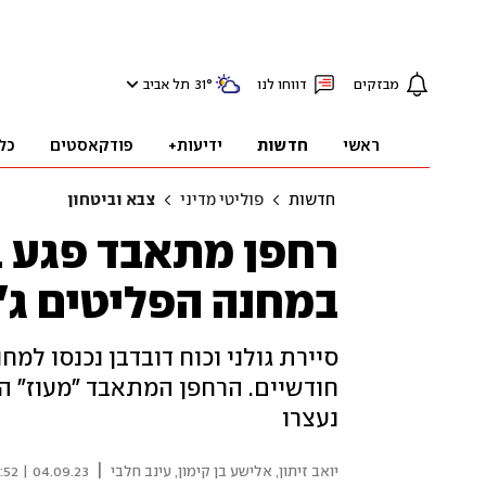
מבזקים
דווחו לנו
°
31
תל אביב
ראשי
חדשות
ידיעות+
פודקאסטים
כל
חדשות
פוליטי מדיני
צבא וביטחון
רחפן מתאבד פגע ב
במחנה הפליטים ג'נ
סיירת גולני וכוח דובדבן נכנסו למ
נעצרו
|
יואב זיתון
,
אלישע בן קימון
,
עינב חלבי
04.09.23 | 07:52