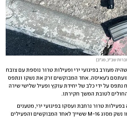
ברות שב״כ, מג״ב
)
פעיל נוסף שנעצר הוא וורד שרים מג'נין, שהיה מעורב בפיגועי ירי ופעילות טרור נוספת עם צובח 
ומחבלים נוספים, והשלישי שנעצר הוא מועתסם ג'עאיסה. אחד המבוקשים זרק את נשקו ונתפס 
בתום מרדף קצר, פעיל נוסף שניסה לברוח נתפס על ידי כלב של יחידת עוקץ ופעיל שלישי שירה 
החולים לטובת המשך חקירתו. 
השלושה היו מעורבים בתקופה האחרונה בפעילות טרור נרחבת ועסקו בפיגועי ירי, מטענים 
וקידום פיגועים נוספים. הלוחמים החרימו נשק מסוג M-16 ששייך לאחד המבוקשים והפעילים 