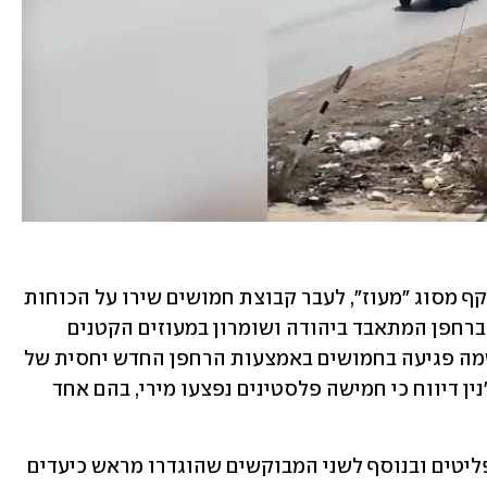
במהלך הפעילות נעשה שימוש ברחפן תוקף מסוג "מעוז", לעבר קבוצת חמושים שירו על הכוחות 
ופגע בהם. צה"ל כבר עשה שימוש ראשון ברחפן המתאבד ביהודה ושומרון במעוזים הקטנים 
במהלך מבצע "בית וגן", אך הפעם גם נרשמה פגיעה בחמושים באמצעות הרחפן החדש יחסית של 
כוחות היבשה. בית החולים הממשלתי בג'נין דיווח כי חמישה פלסטינים נפצעו מירי, בהם אחד 
הכוחות פעלו בחלק הדרומי של מחנה הפליטים ובנוסף לשני המבוקשים שהוגדרו מראש כיעדים 