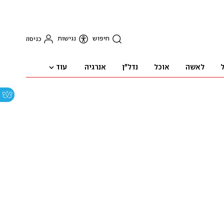
חיפוש
נגישות
כניסה
עוד
ל
לאשה
אוכל
נדל"ן
אנרגיה