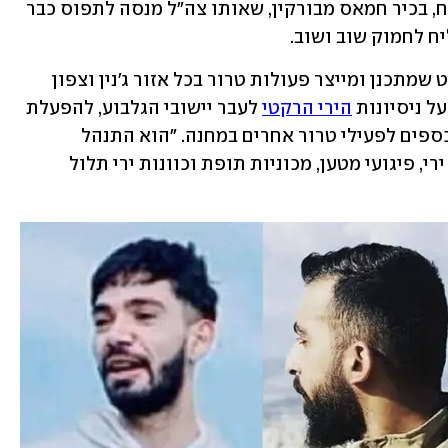
נתפס גם מבוקש שלישי -  עבדאללה סובח, בכיר חמאס מבורקין, שאותו צה"ל מנסה לתפוס כבר 
ח לחמוק שוב ושוב. 
לפי צה"ל, סובח, שנחשב לפעיל טרור בולט שמתכנן ומייצר פעולות טרור בכל אזור ג'נין וצפון 
ל ניסיונות 
הירי הרקטי
 לעבר יישובי הגלבוע, להפעלת 
מכונית תופת ליד מבוא דותן ולהעברות כספים לפעילי טרור אחרים במחנה. "הוא התנהל 
כמבוקש על רקע חלקו בשורה של פיגועי ירי, פיגועי מטען, מכוניות תופת וכוונות ירי תלול 