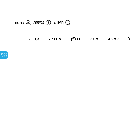
חיפוש
נגישות
כניסה
עוד
ל
לאשה
אוכל
נדל"ן
אנרגיה