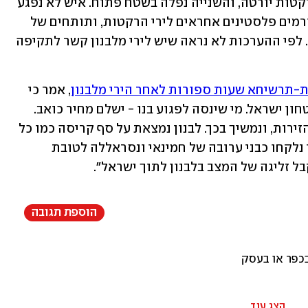
מלבנון לעבר יישובי צפון ישראל. אחת הרקטות יורטה, והשנייה נפלה בשטח פתוח. איש לא נפגע 
ולא ידוע שנגרם נזק. בצה"ל מעריכים שגורמים פלסטינים אחראים לירי הרקטות, ותותחים של 
צה"ל ירו בתגובה פגזים לעבר דרום לבנון. לפי ההערכות לא נראה שיש לירי מלבנון קשר לתקיפה 
ת-תרשיחא שעות ספורות לאחר הירי מלבנון
, אמר כי 
"לא נאפשר פגיעה בריבונות ישראל ובביטחון ישראל. מי שינסה לפגוע בנו - ישלם מחיר כואב. 
אנחנו פועלים כל הזמן, יומם ולילה, בכל הזירות, ונמשיך בכך. לבנון נמצאת על סף קריסה כמו כל 
מדינה שאיראן מתבססת בה. אזרחי לבנון נלקחו כבני ערובה של חמינאי ונסראללה לטובת 
בל זליגה של המצב בלבנון לתוך ישראל".
הוספת תגובה
בכפר או בעסק
הצג עוד