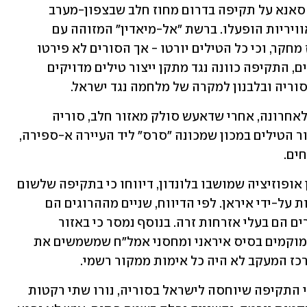
שלשום, בלילה שבין שני לשלישי, דיווחה סאנא על תקיפה בדרום מחוז חלב שבצפון-מערב 
סוריה, וגם אז ציינה שמערכות ההגנה האוויריות הופעלו. ברשת "אל-מיאדין" המזוהה עם 
חיזבאללה דווח כי היעד היה מפעל ומרכז מחקר, וכי כל הטילים יורטו - אך הסורים לא פירטו 
מעבר לתקיפה עצמה. לפי פרסומים אחרים, התקיפה כוונה נגד מתקן ייצור טילים מדויקים 
וריה ובלבנון למקרה של מלחמה נגד ישראל. 
. לאחרונה, אחרי שדאעש סולק מאזור חלב, סוריה 
חידשה את פעילותה במפעלי פיתוח וייצור הטילים במכון שמכונה "סרס" ליד העיירה א-ספירה, 
ים.
במרכז המעקב הסורי לזכויות אדם, ארגון אופוזיציה שמושבו בלונדון, דיווחו כי בתקיפה שלשום 
נהרגו חמישה פעילים במיליציות שנתמכות על-ידי איראן. לפי הדיווח, שניים מההרוגים הם 
שיעים בעלי אזרחות סורית, ושלושה אחרים הם בעלי אזרחות זרה. בנוסף נמסר כי באזור 
א-ספירה שבחלב, שם הייתה התקיפה, ממוקמים בסיס איראני ומחסני אמל"ח שמשמשים את 
רכז המעקב לא היה כל אימות ממקור רשמי.
בלילה שבין שני לשלישי, כמה שעות אחרי התקיפה שיוחסה לישראל בסוריה, נורו שתי רקטות 