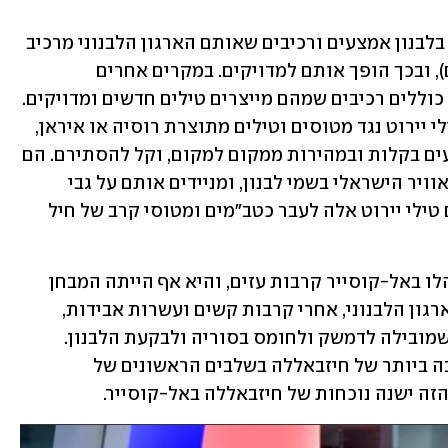
בדר כלל, האיראנים מעבירים לחיזבאללה בלבנון אמצעים ורכיבים שאותם הארגון הלבנוני מרכיב 
על טילים ורקטות "טיפשים" (לא מדויקים), ובכך הופך אותם למדויקים. במקרים אחרים 
המשלוחים של האיראנים מסוריה ללבנון כוללים רכיבים שמהם מייצרים טילים חדשים ומדויקים. 
סוג שני של משלוחים הוא של סוללות טילי יירוט נגד מטוסים וטילים מתוצרת רוסיה או איראן, 
מדגמים 6-SA ו-8-SA. טילי יירוט אלה נעים בקלות ובמהירות ממקום למקום, וקל להסתירם. הם 
נועדו להצר את חופש הפעולה של חיל האוויר הישראלי בשמי לבנון, ומניידים אותם על גבי 
רכבים. בזמן מלחמה או הסלמה, משוגרים טילי יירוט אלה לעבר כטב"מים ומטוסי קרב של חיל 
בתקופת מלחמת האזרחים הסורית התנהלו באל-קוסייר קרבות עזים, והיא אף הייתה המבחן 
הקרבי הראשון של חיזבאללה בסוריה. הארגון הלבנוני, אחרי קרבות קשים ועשרות אבידות, 
הצליח לכבוש את הצומת החשוב הזה – שמובילה לדמשק ולחומס בסוריה ולבקעת הלבנון. 
הניצחון בקרב הזה נחשב לתרומה החשובה ביותר של חיזבאללה בשלבים הראשונים של 
זה ישנה נוכחות של חיזבאללה באל-קוסייר. 