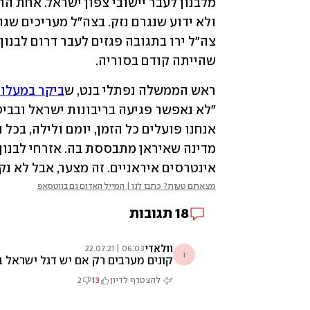
שהייתה קודם בסוריה. 
ראש הממשלה נפתלי בנט, ש
ביקר במעלו
אינטרסים איראניים. זה מצער, אבל לא נק
מצאתם טעות? כתבו לנו | המייל האדום גם בווטסאפ
18
תגובות
וולאדי
06:03 | 22.07.21
ו
קונים מערבים רק אם יש דגל ישראל 
להצטרף לדיון
13
2