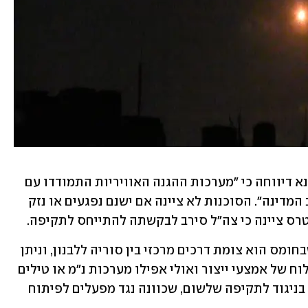
סוכנות הידיעות הממלכתית הסורית סאנא דיווחה כי "מערכות ההגנה האוויריות התמודדו עם 
תוקפנות ישראלית באל-קוסייר שבמערב המדינה". הסוכנות לא ציינה אם ישנם נפגעים או נזק 
רס ציינה כי צה"ל סירב לבקשתה להתייחס לתקיפה. 
 מציין כי אל-קוסייר שבחומס הוא צומת דרכים מרכזי בין סוריה ללבנון, וניתן 
להעריך כי התקיפה הלילה כוונה נגד משלוח של אמצעי ייצור ואולי אפילו מערכות נ"מ או טילים 
מדויקים שעמדו לעבור לחיזבאללה. זאת, בניגוד לתקיפה שלשום, שכוונה נגד מפעלים לפיתוח 