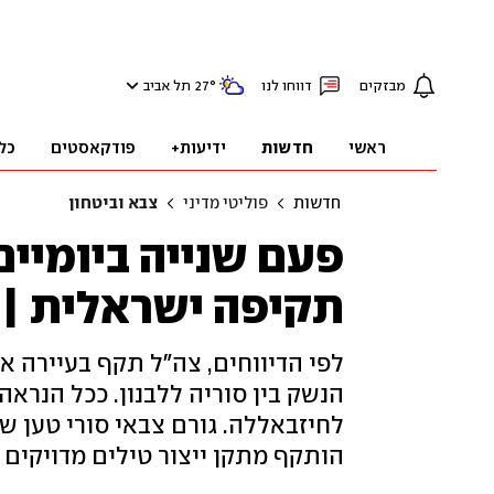
מבזקים
דווחו לנו
°
27
תל אביב
ראשי
חדשות
ידיעות+
פודקאסטים
כל
חדשות
פוליטי מדיני
צבא וביטחון
פעם שנייה ביומיים:
תקיפה ישראלית | 
לפי הדיווחים, צה"ל תקף בעיירה א
הנשק בין סוריה ללבנון. ככל הנרא
לחיזבאללה. גורם צבאי סורי טען של
הותקף מתקן ייצור טילים מדויקים 