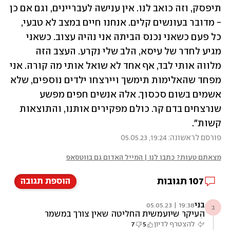
תיפסק, וזה כואב לנו. אין ענישה לעבריינים, וגם אם כן 
- מדובר בעונשים קלים. אנחנו חיים במצב לא טבעי, 
כל פעם כשאני נכנס הביתה אני נהיה עצוב. כשאני 
מגיע לחדר של עיסא, הלב שלי נקרע. העצב הזה 
מלווה אותי לבד, אף אחד לא שואל אותי מה קורה. אני 
מפחד שהאלימות תימשך ויירצחו ילדים נוספים, שלא 
אשמים בשום סכסוך. אלה אנשים חפים מפשע 
שנרצחים בדם קר. כולם מפקירים אותנו, והתוצאות 
קשות".
פורסם לראשונה: 19:24, 05.05.23
מצאתם טעות? כתבו לנו | המייל האדום גם בווטסאפ
107
תגובות
הוספת תגובה
בני
19:38 | 05.05.23
ב
העיקר שיועמשית החליטה שאין צורך במשמר
לאומי
להצטרף לדיון
5
7