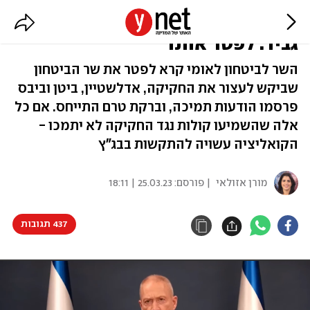
אדלשטיין וביטן מגבים את גלנט, בן
גביר: לפטר אותו
השר לביטחון לאומי קרא לפטר את שר הביטחון
שביקש לעצור את החקיקה, אדלשטיין, ביטן וביבס
פרסמו הודעות תמיכה, וברקת טרם התייחס. אם כל
אלה שהשמיעו קולות נגד החקיקה לא יתמכו -
הקואליציה עשויה להתקשות בבג"ץ
מורן אזולאי
| פורסם:
25.03.23 | 18:11
437 תגובות