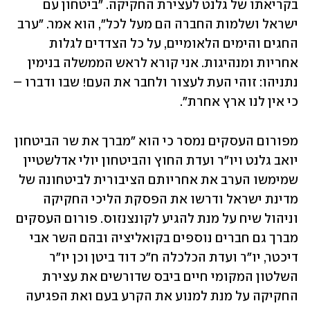
בקריאתו של גלנט לעצירת החקיקה. "ביטחון עם 
ישראל ושלמות החברה הם מעל לכל", הוא אמר. "ערב 
החגים והימים הלאומיים, על כל הצדדים לגלות 
אחריות ומנהיגות. אני קורא לראש הממשלה בנימין 
נתניהו: זוהי העת לעצור ולחבר את העם! שבו ודברו – 
כי אין לנו ארץ אחרת".
מפורום העסקים נמסר כי הוא "מברך את שר הביטחון 
יואב גלנט ויו"ר ועדת החוץ והביטחון יולי אדלשטיין 
שמימשו הערב את אחריותם הציבורית לביטחונה של 
מדינת ישראל ודרשו את הפסקת הליכי החקיקה 
וניהול שיח על מנת להגיע לקונצנזוס. פורום העסקים 
מברך גם חברים נוספים בקואליציה ובהם השר אבי 
דיכטר, יו"ר ועדת הכלכלה ח"כ דוד ביטן וכן יו"ר 
השלטון המקומי חיים ביבס שדורשים את עצירת 
החקיקה על מנת למנוע את הקרע בעם ואת הפגיעה 