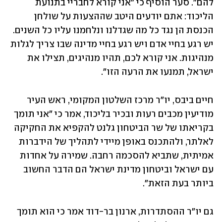
להם". סער הוסיף כי "אני קורא לחבריי בתנועת 
הליכוד: אתם יודעים היטב שההצעות על שולחן 
הכנסת הן נגד כל מה שגדלנו ונלחמנו עליו כל השנים. 
יש רגע בחיי אדם ויש רגע בחיי מדינה שבו צריך לגלות 
מנהיגות. אני קורא לכם, תהיו מנהיגים, תצילו את 
ישראל, תמנעו את הרעה הזו".
חיים ביבס, יו"ר מרכז השלטון המקומי, ראש העיר 
מודיעין מכבים רעות ובכיר בליכוד, אמר כי "אני תומך 
בקריאתו של שר הביטחון גלנט להקפיא את החקיקה 
לאלתר, ולהתכנס באופן מיידי לתהליך של הידברות 
אמיתית, שתביא להסכמה רחבה. שמירה על אחדות 
עם ישראל וביטחון מדינת ישראל הם הדבר החשוב 
ביותר בעת הזאת".
גם יו"ר ההסתדרות, ארנון בר-דוד אמר כי הוא תומך 