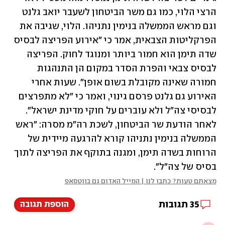
הרצי הלוי, כמו גם משר הביטחון לשעבר יואב גלנט 
וגם מראש הממשלה בנימין נתניהו. הלוי, שגיבה את 
הפרקליטות הצבאית, אמר כי "אירוע הפריצה לבסיס 
שדה תימן הוא חמור ביותר ומנוגד לחוק. הפריצה 
לבסיס צבאי והפרת הסדר במקום הן התנהגות 
חמורה שאינה מקובלת בשום אופן". שעות אחרי 
האירוע גם גלנט פרסם גינוי, ואמר כי "לא מתפרצים 
לבסיסי צה"ל ולא עוברים על חוקי מדינת ישראל". 
לאחר הודעת שר הביטחון, לשכת רה"מ מסרה: "ראש 
הממשלה בנימין נתניהו קורא להרגעה מיידית של 
הרוחות בשדה תימן, ומגנה בתוקף את הפריצה לתוך 
בסיס של צה"ל".
מצאתם טעות? כתבו לנו | המייל האדום גם בווטסאפ
35
תגובות
הוספת תגובה