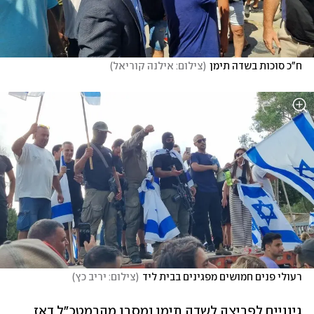
ח"כ סוכות בשדה תימן
(
צילום: אילנה קוריאל
)
רעולי פנים חמושים מפגינים בבית ליד
(
צילום: יריב כץ
)
גינויים לפריצה לשדה תימן נמסרו מהרמטכ"ל דאז 