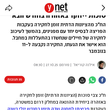
פרשת הפריצה לשדה תימן: צבי
סוכות ייחקר באזהרה בחודש הבא
הח"כ מהציונות הדתית זומן לחקירה בעקבות
הפריצה לבסיס יחד עם מפגינים, בהמשך לעיכוב
לחקירה של חיילים שנחשדו בהתעללות במחבל.
הוא אישר את הגעתו, החקירה נקבעה ל-11
בנובמבר
אילנה קוריאל
| פורסם:
27.10.25 | 08:30
35 תגובות
ח"כ צבי סוכות (הציונות הדתית) זומן לחקירה 
באזהרה ביחידת ההונאה במחלק דרום במשטרה, 
בעקבות 
פריצתו למחנה שדה תימן בחודש יולי בשנה 