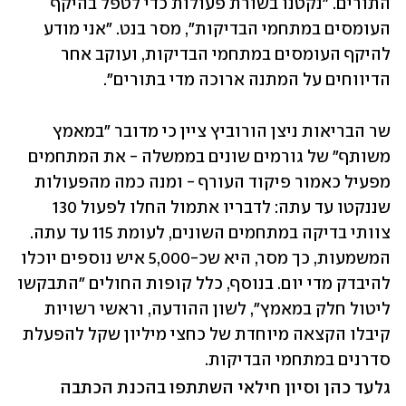
התורים. "נקטנו בשורת פעולות כדי לטפל בהיקף 
העומסים במתחמי הבדיקות", מסר בנט. "אני מודע 
להיקף העומסים במתחמי הבדיקות, ועוקב אחר 
הדיווחים על המתנה ארוכה מדי בתורים". 
שר הבריאות ניצן הורוביץ ציין כי מדובר "במאמץ 
משותף" של גורמים שונים בממשלה - את המתחמים 
מפעיל כאמור פיקוד העורף - ומנה כמה מהפעולות 
שננקטו עד עתה: לדבריו אתמול החלו לפעול 130 
צוותי בדיקה במתחמים השונים, לעומת 115 עד עתה. 
המשמעות, כך מסר, היא שכ-5,000 איש נוספים יוכלו 
להיבדק מדי יום. בנוסף, כלל קופות החולים "התבקשו 
ליטול חלק במאמץ", לשון ההודעה, וראשי רשויות 
קיבלו הקצאה מיוחדת של כחצי מיליון שקל להפעלת 
סדרנים במתחמי הבדיקות.
גלעד כהן וסיון חילאי השתתפו בהכנת הכתבה