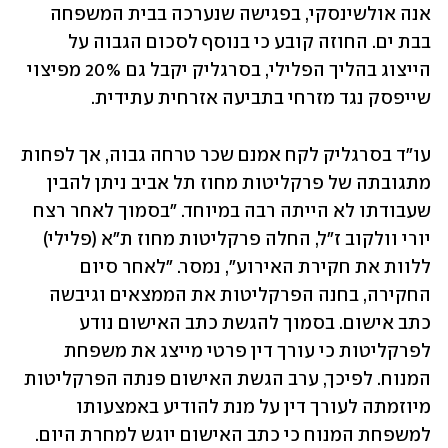
אנה אולשינסקי, בפגישה שנערכה בבית המשפחה 
בבת ים. החוזה קובע כי בנוסף לסכום הגבוה על 
הייצוג בהליך הפלילי, בסרגליק יקבל גם 20% מפיצוי 
שייפסק נגד מזרחי בתביעה אזרחית עתידית. 
עו"ד בסרגליק לקח אמנם שכר טרחה גבוה, אך לפחות 
מתגובתה של פרקליטות מחוז תל אביב ניתן להבין 
שעבודתו לא הייתה רבה במיוחד. "בסמוך לאחר רצח 
יורי וולקוב ז"ל, החלה פרקליטות מחוז ת"א (פלילי) 
ללוות את חקירת האירוע", נמסר. "לאחר סיום 
החקירה, בחנה הפרקליטות את הממצאים וגיבשה 
כתב אישום. בסמוך להגשת כתב האישום נודע 
לפרקליטות כי עורך דין פרטי מייצג את משפחת 
המנוח. לפיכך, ערב הגשת האישום פנתה הפרקליטות 
מיוזמתה לעורך דין על מנת להודיע באמצעותו 
למשפחת המנוח כי כתב האישום יוגש למחרת היום. 