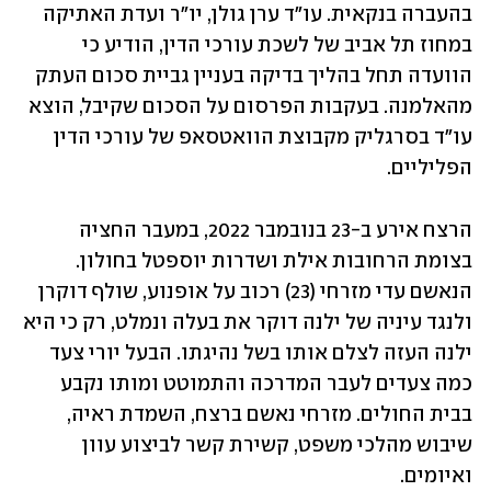
בהעברה בנקאית. עו"ד ערן גולן, יו"ר ועדת האתיקה 
במחוז תל אביב של לשכת עורכי הדין, הודיע כי 
הוועדה תחל בהליך בדיקה בעניין גביית סכום העתק 
מהאלמנה. בעקבות הפרסום על הסכום שקיבל, הוצא 
עו"ד בסרגליק מקבוצת הוואטסאפ של עורכי הדין 
הפליליים. 
הרצח אירע ב-23 בנובמבר 2022, במעבר החציה 
בצומת הרחובות אילת ושדרות יוספטל בחולון. 
הנאשם עדי מזרחי (23) רכוב על אופנוע, שולף דוקרן 
ולנגד עיניה של ילנה דוקר את בעלה ונמלט, רק כי היא 
ילנה העזה לצלם אותו בשל נהיגתו. הבעל יורי צעד 
כמה צעדים לעבר המדרכה והתמוטט ומותו נקבע 
בבית החולים. מזרחי נאשם ברצח, השמדת ראיה, 
שיבוש מהלכי משפט, קשירת קשר לביצוע עוון 
ואיומים. 