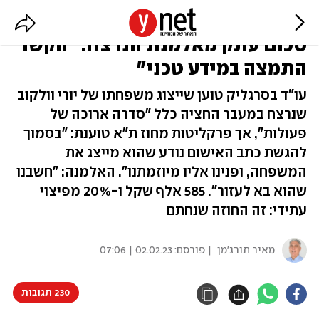
הפרקליטות על עורך הדין שגבה
סכום עתק מאלמנת הנרצח: "הקשר
התמצה במידע טכני"
עו"ד בסרגליק טוען שייצוג משפחתו של יורי וולקוב
שנרצח במעבר החציה כלל "סדרה ארוכה של
פעולות", אך פרקליטות מחוז ת"א טוענת: "בסמוך
להגשת כתב האישום נודע שהוא מייצג את
המשפחה, ופנינו אליו מיוזמתנו". האלמנה: "חשבנו
שהוא בא לעזור". 585 אלף שקל ו-20% מפיצוי
עתידי: זה החוזה שנחתם
מאיר תורג'מן
| פורסם:
02.02.23 | 07:06
230 תגובות