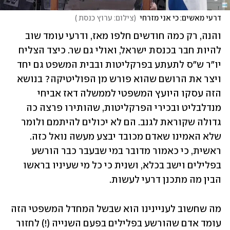
דרעי מאשים: כי אני מזרחי
(
צילום: ערוץ כנסת 
)
והנה, רק כמה חודשים חלפו מאז, ודרעי עומד שוב 
להיות חבר בכנסת ישראל, ואולי גם שר. כיצד הצליח 
יו"ר ש"ס לתעתע בפרקליטות ובבית המשפט גם יחד 
ויצר את הרושם שהוא פורש מן הפוליטיקה? בנושא 
הזה עסקו היועץ המשפטי לממשלה דאז אביחי 
מנדלבליט ובכירי הפרקליטות, שהותירו פרצה כה 
גדולה שקוראת לגנב. הם לא יכולים להיתמם ולומר 
שלא האמינו שאדם מכובד יבצע מעשה נואל כזה. 
ראשית, כי כאמור מדובר במי שבעבר כבר הורשע 
בפלילים וישב בכלא, ושנית כי כל מי שעיניו בראשו 
הבין מה מתכנן דרעי לעשות.
מה שחשוב לעניינינו הוא שבשל המחדל המשפטי הזה 
עומד אדם שהורשע בפלילים בפעם השנייה (!) לחזור 