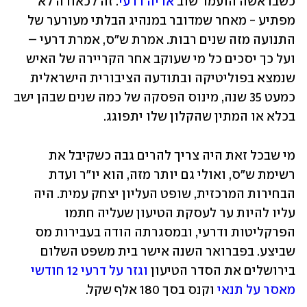
כשבראשה הועמד שוב 
אריה דרעי
. זה לכאורה לא 
מפתיע - מאחר שמדובר במנהיג הבלתי מעורער של 
התנועה מזה שנים רבות. אמרת ש"ס, אמרת דרעי – 
ועל כך יסכים כל מי שעוקב אחר הקריירה של האיש 
שנמצא בפוליטיקה ובתודעה הציבורית הישראלית 
כמעט 35 שנה, מינוס הפסקה של כמה שנים שבהן ישב 
בכלא או המתין שהקלון שלו יתפוגג.
מי שבכל זאת היה צריך להרים גבה כשקיבל את 
רשימת ש"ס, ואולי גם יותר מזה, הוא יו"ר ועדת 
הבחירות המרכזית, שופט העליון יצחק עמית. היה 
עליו להיות ער לעסקת הטיעון שעליה חתמו 
הפרקליטות ודרעי, ובמסגרתה הודה בעבירות מס 
שביצע. בפברואר השנה אישר בית משפט השלום 
בירושלים את הסדר הטיעון 
וגזר על דרעי 12 חודשי 
מאסר על תנאי
 וקנס בסך 180 אלף שקל.