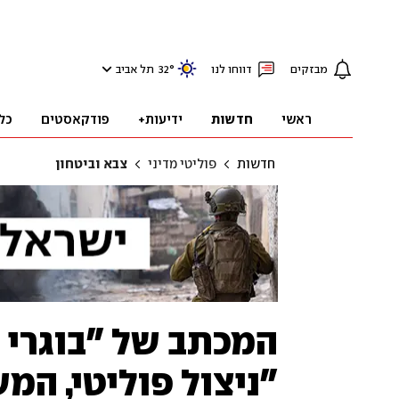
מבזקים
דווחו לנו
°
32
תל אביב
ראשי
חדשות
ידיעות+
פודקאסטים
כל
חדשות
פוליטי מדיני
צבא וביטחון
"ניצול פוליטי, ה