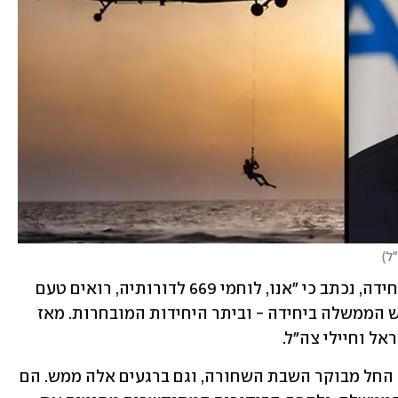
)
בהודעה, שפורסמה כאמור בשם בוגרי היחידה, נכתב כי "אנו, לוחמי 669 לדורותיה, רואים טעם 
לפגם בסבב הביקורים והצילומים של ראש הממשלה ביחידה - וביתר היחידות המובחרות. מאז 
ל וחיילי צה"ל.
"לוחמי היחידה פועלים באומץ ובתושייה החל מבוקר השבת השחורה, וגם ברגעים אלה ממש. הם 