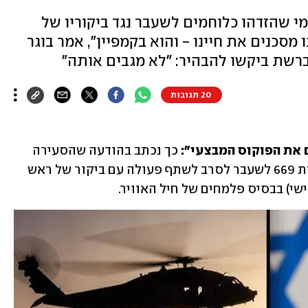
י שהזדהו כלוחמים לשעבר נגד ביקוריו של
סכנים את חיינו - והוא בקמפיין", אמר בוגר
רשת ביקשו להבהיר: "לא מגבים אותה"
20 תגובות
ם את הפוקוס המבצעי":
 כך נכתב בהודעה שהסעירה 
את הרשת, ובה קראו לכאורה לוחמי יחידת 669 לשעבר לסרב לשתף פעולה עם ביקור של ראש 
ישי) בבסיס פלמחים של חיל האוויר.