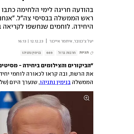
בהודעה חריגה לימי הלחימה כתבו מ
ראש הממשלה בבסיסי צה"ל. "אנחנו מ
היחידה. לוחמים שנחשפו לקריאה ב
|
יעל צ'כנובר
,
איתמר אייכנר
12.12.23 | 16:13
תגיות
חרבות ברזל
669
בנימין נתניהו
"הביקורים והצילומים ביחידה - מסיטי
הממשלה 
בנימין נתניהו
, שנערך היום (של