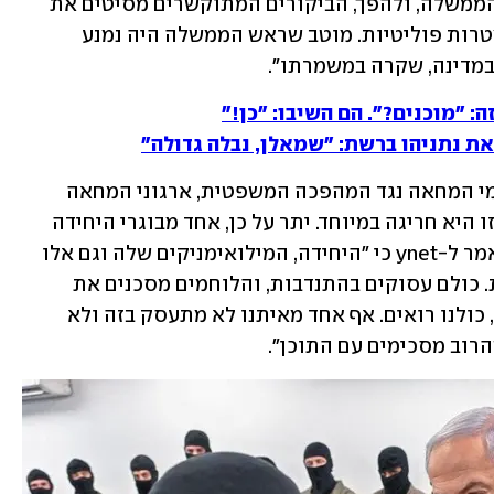
אינם זקוקים להעלאת מורל על ידי ראש הממשלה, ולהפך, הביקורים המתוקשרים מסיטים את 
הפוקוס המבצעי ומרגישים ניצול ציני למטרות פוליטיות. מוטב שראש הממשלה היה נמנע 
במדינה, שקרה במשמרתו".
: "מוכנים?". הם השיבו: "כן!"
ת נתניהו ברשת: "שמאלן, נבלה גדולה"
על אף שהודעות מעין אלו היו נפוצות בימי המחאה נגד המהפכה המשפטית, ארגוני המחאה 
הורידו הילוך בימי הלחימה - והודעה שכזו היא חריגה במיוחד. יתר על כן, אחד מבוגרי היחידה 
המזוהה בין הדמויות המובילות במחאה אמר ל-ynet כי "היחידה, המילואימניקים שלה וגם אלו 
שכבר לא, עוסקים בעבודה שצריך לעשות. כולם עסוקים בהתנדבות, והלוחמים מסכנים את 
חייהם. ראש הממשלה שלנו כבר בקמפיין, כולנו רואים. אף אחד מאיתנו לא מתעסק בזה ולא 
הרוב מסכימים עם התוכן".