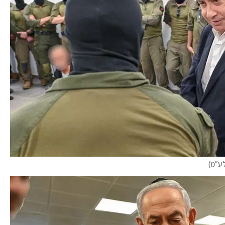
לע"מ
)