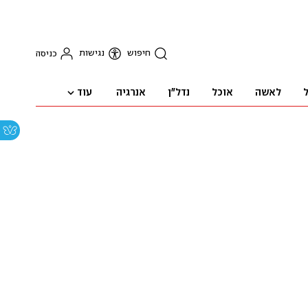
חיפוש
נגישות
כניסה
עוד
ל
לאשה
אוכל
נדל"ן
אנרגיה