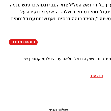
הביקור, שבעקבותיו פורסמה ההודעה, נערך בליווי ראש המל"ל צחי הנגבי ובמהלכו פגש נתניהו 
את לוחמי היחידה, בהם גם משרתי מילואים, ולוחמים מיחידת שלדג. הוא קיבל סקירה על 
הפעילות המבצעית של היחידות מאלוף-משנה י', מפקד כנף 7 בבסיס, ואף שוחח עם הלוחמים 
הוספת תגובה
תינוקות בשוק הכרמל. חלאס עם הצילומי קמפיין שלך מול חיילים
הצג עוד