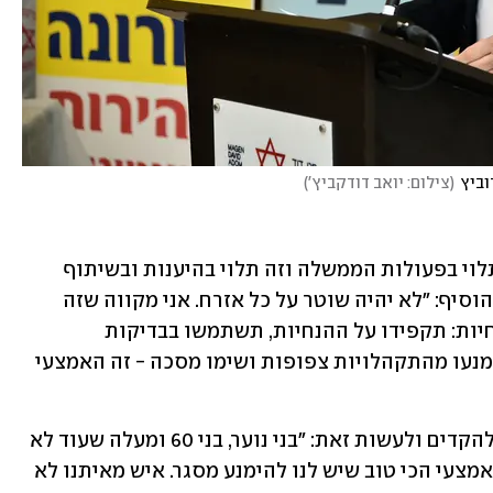
וביץ
(
צילום: יואב דודקביץ'
)
"יש לנו האמצעים להימנע מסגר, וכן, זה תלוי בפעולות הממשלה וזה תלוי בהיענות ובשיתוף 
הפעולה של הציבור", המשיך הורוביץ - והוסיף: "לא יהיה שוטר על כל אזרח. אני מקווה שזה 
ברור. לכן, אני קורא לכל האזרחים והאזרחיות: תקפידו על ההנחיות, תשתמשו בבדיקות 
המהירות למי שלא התחסן או לילדים, תימנעו מהתקהלויות צפופות ושימו מסכה - זה האמצעי 
שר הבריאות קרא לציבור שטרם התחסן להקדים ולעשות זאת: "בני נוער, בני 60 ומעלה שעוד לא 
התחסנו בחיסון השלישי  - זה הזמן. זה האמצעי הכי טוב שיש לנו להימנע מסגר. איש מאיתנו לא 