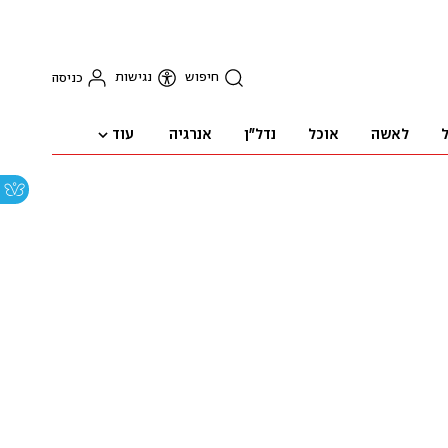
חיפוש
נגישות
כניסה
עוד
ל
לאשה
אוכל
נדל"ן
אנרגיה