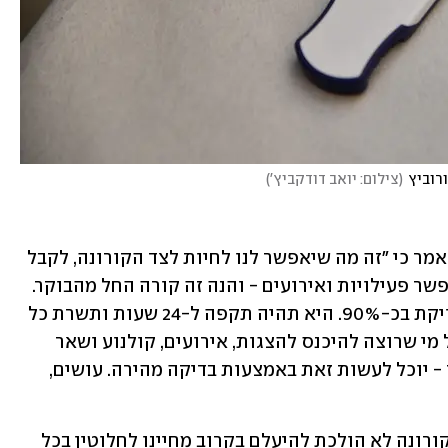
רוביץ
(
צילום: יואב דודקביץ'
)
 ואמר כי "זה מה שיאפשר לנו לחיות לצד הקורונה, לקבל 
מידע מהיר, אם להיכנס לבידוד או לא, לאפשר פעילויות ואירועים - והנה זה קורה החל מהבוקר. 
הבדיקה הזו, בדיקת האנטיגן, אמינה ומדויקת בכ-90%. היא תהיה תקפה ל-24 שעות ותשרת כל 
מי שעדיין לא התחסן וילדים עד גיל 12. כל מי שרוצה להיכנס להצגות, אירועים, קולנוע ושאר 
המתחמים שכפופים להנחיות התו הירוק - יוכל לעשות זאת באמצעות בדיקה מהירה. עושים, 
עוד אמר שר הבריאות: "כולם מבינים שהקורונה לא הולכת להיעלם בקרוב מחיינו לחלוטין בכל 