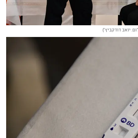
ום: יואב דודקביץ'
)