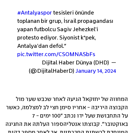
#Antalyaspor
 tesisleri önünde 
toplanan bir grup, İsrail propagandası 
yapan futbolcu Sagiv Jehezkel’i 
protesto ediyor. 
Siyonist k*pek, 
Antalya’dan defol." 
pic.twitter.com/CSOMNASbFs
— Dijital Haber Dünya (DHD) 
(@DijitalHaberD) 
January 14, 2024
המחווה של יחזקאל הגיעה לאחר שכבש שער מול 
הקבוצה היריבה - אחריו סימן חצי לב למצלמה, כאשר 
על התחבושת שעל ידו נכתב "100 ימים - 7 
באוקטובר". קבוצתו אנטליהספור העלתה את החגיגה 
המיוחדת לרשתות החברתיות, אך לאחר מספר דקות 