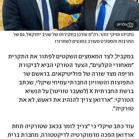
גלריה
נתניהו ומיקי זוהר. רה"מ עודכן בחקירתו של שגיב יחזקאל, גם שר 
התרבות והספורט מעורב במגעים לשחרורו
במקביל, לצד המאמצים השקטים לפתור את התקרית 
"מאחורי הקלעים", הצעד הטורקי הביא לביקורת 
חריפה מצד שורה של פוליטיקאים. בראשם שר 
התפוצות והשוויון החברתי עמיחי שיקלי, שכתב 
ברשת החברתית X (לשעבר טוויטר) על הנשיא 
הטורקי: "ארדואן צריך להנהיג את דאעש, לא את 
טורקיה". 
עוד כתב שיקלי כי "צריך לומר בכאב שטורקיה תחת 
ארדואן הפכה מדמוקרטיה לדיקטטורה, מחברת ברית 