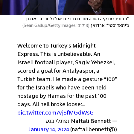
"תחתיו, טורקיה הפכה מחברת ברית נאט"ו לחברה בארגון 
ג'יהאדיסטי". ארדואן
(
צילום: Sean Gallup/Getty Images
)
Welcome to Turkey’s Midnight 
Express. 
This is unbelievable. 
An 
Israeli football player, Sagiv Yehezkel, 
scored a goal for Antalyaspor, a 
Turkish team. 
He made a gesture “100” 
for the Israelis who have been held 
hostage by Hamas for the past 100 
days. 
All hell broke loose:… 
pic.twitter.com/vjSfMGdWsG
— Naftali Bennett נפתלי בנט 
January 14, 2024
(@naftalibennett) 