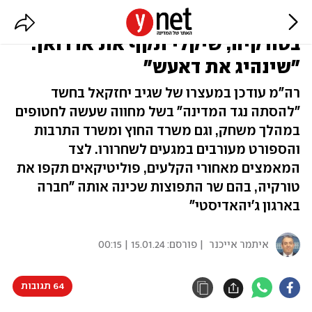
מאמצים לשחרור הכדורגלן שנעצר
בטורקיה, שיקלי תקף את ארדואן:
"שינהיג את דאעש"
רה"מ עודכן במעצרו של שגיב יחזקאל בחשד
"להסתה נגד המדינה" בשל מחווה שעשה לחטופים
במהלך משחק, וגם משרד החוץ ומשרד התרבות
והספורט מעורבים במגעים לשחרורו. לצד
המאמצים מאחורי הקלעים, פוליטיקאים תקפו את
טורקיה, בהם שר התפוצות שכינה אותה "חברה
בארגון ג'יהאדיסטי"
איתמר אייכנר
| פורסם:
15.01.24 | 00:15
64 תגובות