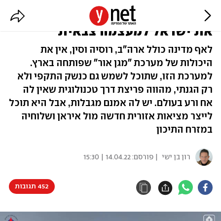
למערכת הלייזר פוטנציאל להפוך
את ישראל למעצמה צבאית
לאף מדינה כולל ארה"ב, רוסיה וסין, אין את
היכולות של מערכת "מגן אור" שפותחה בארץ.
למערכת הזו, שתוכל לשמש גם כנשק התקפי ולא
רק הגנתי, מהווה פריצת דרך טכנולוגית שאין לה
אח ורע בעולם. יש לה אמנם מגבלות, אבל היא תוכל
לייצר מציאות אזורית חדשה מול איראן ושלוחיה
במזרח התיכון
רון בן ישי
| פורסם:
14.04.22 | 15:30
452 תגובות