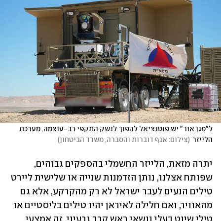
ל"מגן אור" יש פוטנציאל להפוך לנשק התקפי רב-עוצמה. מערכת 
הלייזר
(
צילום: אגף דוברות והסברה, משרד הביטחון
)
יתרה מזאת, הלייזר החשמלי בהספקים גבוהים, 
שפותח אצלנו, נותן הזדמנות שנייה או שלישית ליירט 
טילים הנעים לעבר ישראל לא רק מהקרקע, אלא גם 
מהאוויר, ואם חלילה לאיראן יהיו טילים בליסטיים או 
טילי שיוט בעלי נושאי ראש קרב גרעיני, זה אמצעי 