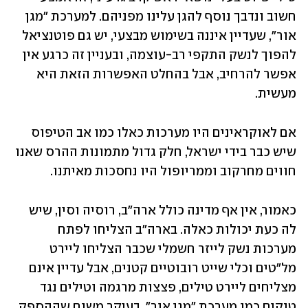
חשוב ונדבך נוסף להגן עלינו מפניהם. למערכת "מגן 
אור", שעדיין איננה בשימוש מבצעי, יש גם פוטנציאל 
להפוך לנשק התקפי רב-עוצמה, ובעניין זה כרגע אין 
אפשר להרחיב, אבל בהחלט האפשרות הזאת היא 
מעשית. 
אם לאוקראינים היו מערכות כאלו כמו אב הטיפוס 
שיש כבר בידי ישראל, חלק גדול מתמונות ההרס שאנו 
חווים מחרקוב וממריופול היו נחסכות מאיתנו. 
כאמור, אין אף מדינה כולל ארה"ב, רוסיה וסין, שיש 
לה כעת יכולות כאלה. בארה"ב הצליחו לפתח 
מערכות נשק לייזר חשמלי שכבר הצליחו ליירט 
מל"טים וכלי שייט רובוטיים קטנים, אבל עדיין אינם 
מצליחים ליירט טילים, פצצות מרגמה וטילים נגד 
טנקים כמו מערכת "מגן אור", בעיקר משום שההספק 