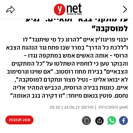
מנהיג שכירי החרב המורד "משתלט
על מתקני צבא" ומאיים: "נגיע
למוסקבה"
יבגני פריגוז'ין איים "להרוג כל מי שיתנגד" לו
ו"ללכת כל הדרך" במרד שבו פתח נגד הנהגת הצבא
הרוסי - אותה האשים אמש במתקפה נגדו -
והבוקר טען כי לוחמיו השתלטו על "כל המתקנים
הצבאיים" בבירת מחוז רוסטוב. "אם שויגו וגרסימוב
לא יבואו אלינו - נטיל מצור ונתקדם למוסקבה",
איים. כוננות בבירה הרוסית, הכביש המהיר אליה
נחסם. פוטין בנאום מיוחד: "זו דקירה בגב האומה"
ynet והסוכנויות
| פורסם:
24.06.23 | 05:20
208 תגובות