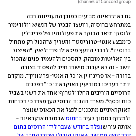
)
channel of Concord group
גם באוקראינה מביעים כמובן התעניינות רבה 
במתרחש ברוסיה, ויועצו הבכיר של הנשיא וולודימיר 
זלנסקי תיאר הבוקר את פעולותיו של פריגוז'ין 
כ"מבצע אנטי-טרוריסטי" והעריך ש"הכול רק מתחיל 
ברוסיה". לדברי היועץ מיכאילו פודוליאק, "הפיצול 
בין האליטות מובהק. להסכים ולהעמיד פנים שהכול 
יוּשב - זה לא יעבוד. מישהו חייב להפסיד בצורה 
ברורה - או פריגוז'ין או כל ה'אנטי-פריגוז'ין'". מוקדם 
יותר העריכו במודיעין האוקראיני כי "הפלגים 
הרוסיים היריבים החלו 'לטרוף' אחד את השני בשביל 
כוח וכסף". משרד ההגנה הרוסי טען מצדו כי הכוחות 
האוקראיניים מתכננים לנצל את הכאוס שנוצר 
ולתקוף בסמוך לעיר 
בחמוט
 שבמזרח אוקראינה - 
אותה עיר ש
נפלה בחודש שעבר לידי הרוסים בתום 
קרב קשה ממושך, שאותו הובילו שכירי החרב של 