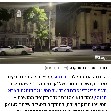
כוננות מוגברת במוסקבה
(
צילום: רויטרס
)
הדרמה המתחוללת ב
רוסיה
 ממשיכה להתפתח בקצב 
מסחרר, ושכירי החרב של "קבוצת וגנר" - שמנהיגם 
יבגני פריגוז'ין
פתח במרד של ממש נגד הנהגת הצבא 
הרוסי
, עמה הוא מסוכסך כבר תקופה ממושכת - 
המשיכו הבוקר (שבת) להתקדם בצעידה שלהם לעומק 