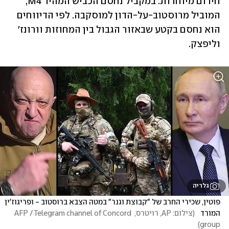
חירום מיוחדות. במקביל נחסם הכביש המהיר M4, 
המוביל מרוסטוב-על-הדון למוסקבה. לפי הדיווחים 
הוא נחסם בקטע שבאזור הגבול בין המחוזות וורונז' 
וליפצק.
גלריה
פוטין, שכירי החרב של "קבוצת וגנר" במטה הצבא ברוסטוב - ופריגוז'ין 
המורד  
(
צילום: AP, רויטרס, AFP / Telegram channel of Concord 
)
group