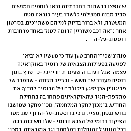
שהופצו ברשתות החברתיות נראו לוחמים חמושים 
סביב מבנה ממשלתי כלשהו בעיר, כנראה מטה 
המשטרה, ולא ברור בדיוק למי הם משתייכים. בסרטון 
אחר נראה רכב משוריין הדומה לטנק באחד מרחובות 
רוסטוב-על-הדון. 
מנהיג שכירי החרב טען עוד כי מעשיו לא יביאו 
לפגיעה בפעילות הצבאית של רוסיה באוקראינה 
עצמה, אבל העובדה שעימות חריף כל-כך פרץ בתוך 
רוסיה מעורר שם חשש - ובקייב תקווה - שהמרד של 
פריגוז'ין אכן יפגע ביכולתם של הרוסים להדוף את 
מתקפת-הנגד שהאוקראינים פתחו בה בתחילת 
החודש. ב"מכון לחקר המלחמה", מכון מחקר שמושבו 
בוושינגטון, מציינים כי ברוסטוב-על-הדון יושב מטה 
הפיקוד דרומי של הצבא הרוסי - שלו חשיבות רבה 
בכל הנוגע להתנהלות במלחמה נגד אוקראינה. במכון 