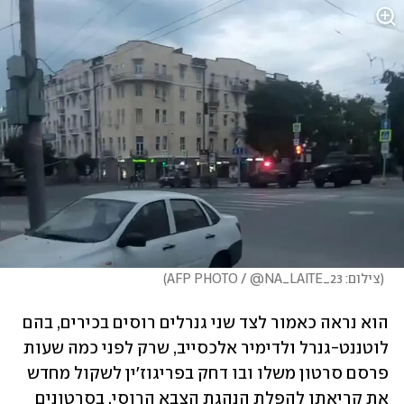
(
צילום: AFP PHOTO / @NA_LAITE_23
)
הוא נראה כאמור לצד שני גנרלים רוסים בכירים, בהם 
לוטננט-גנרל ולדימיר אלכסייב, שרק לפני כמה שעות 
פרסם סרטון משלו ובו דחק בפריגוז'ין לשקול מחדש 
את קריאתו להפלת הנהגת הצבא הרוסי. בסרטונים 