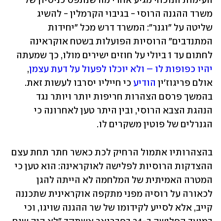
העימות הנוכחי מגיע אחרי מה שנתפס כניסיון של 
משרד ההגנה הרוסי - בגיבוי הקרמלין - להשיג 
שליטה על "וגנר": המשרד דרש מכל "יחידות 
המתנדבים" הרוסיות הפועלות בשטח אוקראינה 
לחתום עד 1 ביולי על חוזים ישירים מולו, כך שמעתה 
יהיו כפופות לו – ולא יוכלו לפעול על דעת עצמן
, 
אולם פריגוז'ין 
הודיע
 כי חייליו יסרבו לעשות זאת. 
בהמשך פרסם הצהרות חריפות יותר ויותר נגד 
הנהגת הצבא הרוסי, ובין היתר טען לאחרונה כי 
הגנרלים של פוטין משקרים לו. 
בהצהרותיו אתמול הרחיק לכת כאשר חתר תחת עצם 
ההצדקות הרוסיות לפלישה לאוקראינה: הוא טען כי 
המטרה האמיתית של המלחמה לא הייתה להגן 
לכאורה על רוסיה מפני מתקפה אוקראינית שתכננה 
קייב, אלא לסייע לקידומו של שר ההגנה שויגו, וכי 