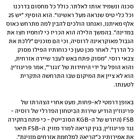
סכנה ונשמיד אותו לאלתר. כולל כל מחסום בדרכנו 
וכל כלי טיס שנראה מעל ראשינו". הוא הוסיף: "יש 25 
אלף מאיתנו, ואנחנו הולכים להבין למה מתרחש כאוס 
במדינה". בהמשך הלילה הוא הכריז כי לוחמיו חצו את 
הגבול מאוקראינה לרוסיה, וכי הם מוכנים "ללכת את 
כל הדרך". לאחר מכן טען כי כוחותיו הפילו מסוק 
צבאי רוסי. "מסוק פתח באש לעבר שיירה אזרחית, 
והוא הופל על ידי היחידות של 'וגנר'", אמר פריגוז'ין. 
הוא לא ציין את המיקום שבו התרחשה התקרית 
לטענתו. 
באופן דרמטי לא-פחות, מעט אחרי הצהרתו של 
פריגוז'ין הודיע שירות הביטחון הפדרלי של רוסיה - 
FSB (היורש של ה-KGB הסובייטי) - כי פתח בחקירה 
נגד פריגוז'ין, בגין קריאה למרד מזוין. ה-FSB תיאר 
את אמירותיו כ"קריאה למלחמת אזרחים מזוינת". 