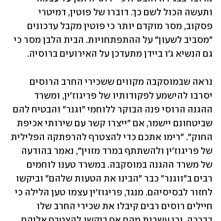
ותעשה הכול לשם כך. דוברו של פוטין, דמיטרי 
פסקוב, מסר מוקדם יותר כי פוטין מקבל עדכונים 
"מסביב לשעון" על ההתפתחויות. הבית הלבן מסר כי 
גם הנשיא ג'ו ביידן מתעדכן על האירועים ברוסיה. 
נראה שבמוסקבה מקווים ששכירי החרב הרוסים 
יסרבו להישמע לפקודותיו של פריגוז'ין, ומשרד 
ההגנה הרוסי פנה הבוקר ללוחמי "וגנר" והבטיח להם 
שביטחונם יישמר, אם "ייצרו קשר עם שירותי אכיפת 
החוק". "רימו אתכם כדי להצטרף להרפתקה הפלילית 
של פריגוז'ין ולהשתתף במרד מזוין", נאמר בהודעה 
של משרד ההגנה במוסקבה. במשרד טענו לוחמים 
רבים ב"ווגנר" כבר "הבינו את הטעות שלהם" וביקשו 
לחזור לבסיסיהם. מנגד, פריגוז'ין עצמו טען הלילה כי 
חיילים רוסים רבים קיבלו את שכירי החרב שלו 
בברכה, וכי עשרות מהם אף ביקשו להצטרף אליהם. 