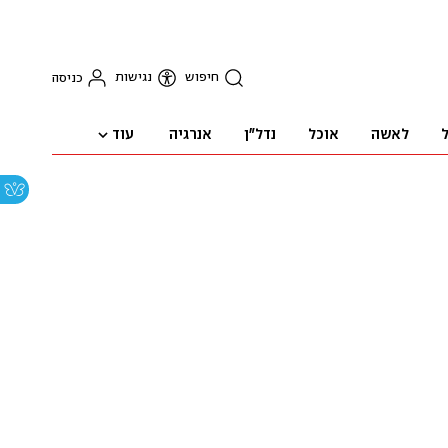
חיפוש
נגישות
כניסה
עוד
ל
לאשה
אוכל
נדל"ן
אנרגיה