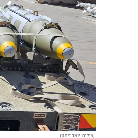
(
צילום: יואב זיתון
)