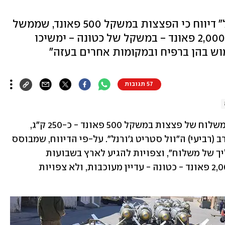
העיתון האמריקני "וול סטריט ג'ורנל" דיווח כי הפצצות במשקל 500 פאונד, שממשל
ביידן עיכב, יועברו לישראל. פצצות 2,000 פאונד - במשקל של כטונה - ימשיכו
ש בהן ברפיח ובמקומות אחרים בעזה"
57 תגובות
ארה"ב מתכוונת להעביר לישראל בקרוב משלוח של פצצות במשקל 500 פאונד - כ-250 ק"ג, 
שממשל ביידן סירב להעביר. כך דיווח הערב (רביעי) ה"וול סטריט ג'ורנל". על-פי הדיווח, שמבוסס 
על גורם אמריקני, "הפצצות נמצאות בהליך של משלוח", וצפויות להגיע לארץ בשבועות 
הקרובים. למרות זאת, פצצות במשקל 2,000 פאונד - כטונה - עדיין מעוכבות, ולא צפויות 