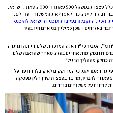
 שכלל פצצות במשקל 500 פאונד ו-2,000 פאונד. ישראל, 
לפי הגורם, שלחה ספינה לעיר צ'רלסטון בדרום קרוליינה, כדי לאסוף את המשלוח - עוד לפני 
ההחלטה האמריקנית, נזכיר, התקבלה בעקבות תוכניות ישראל להיכנס 
. בממשל ביידן חששו מפני פגיעה רחבה באזרחים - שכן כמיליון בני אדם היו בעיר 
גורם אמריקני ששוחח עם ה"וול סטריט ג'ורנל", הסביר כי "הדאגה המרכזית שלנו הייתה ונותרה 
השימוש האפשרי בפצצות 2,000 פאונד ברפיח ובמקומות אחרים בעזה. מאחר שהדאגה שלנו 
גורם רשמי בקונגרס הוסיף, בשיחה עם העיתון האמריקני, כי המחוקקים לא קיבלו הודעה על 
ההחלטה לשלוח את הפצצות במשקל 500 פאונד. לדבריו, מדובר בפצצות שהן חלק מעסקה 
ת לדיווח על משלוחים בודדים.