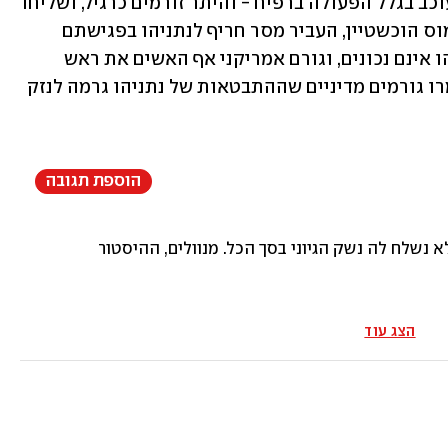
השיב לנתניהו כי רק משלוח נשק אחד מעוכב בגלל הפעולה ברפיח - והיתר זורמים כרגיל, ושליחו 
של הנשיא ביידן למשא ומתן עם לבנון, עמוס הוכשטיין, העביר מסר חריף לנתניהו בפגישתם 
בארץ. האמריקנים טענו שדבריו של נתניהו אינם נכונים, וגורם אמריקני אף האשים את ראש 
הממשלה ב"כפיות טובה". גם בישראל אמרו גורמים מדיניים שההתבטאות של נתניהו גרמה לנזק 
הוספת תגובה
 לה נשק הגיוני בסך הכל. מנוולים, ההיסטוריה תשפוט אתכם. יבוא יום והמוסלמ
הצג עוד