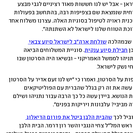
זאת בשבועות האחרונים במתקפה של איראן - אבל יש לנו חששות מאוד רציניים לגבי מבצע 
ברפיח, לגבי גורלה של האוכלוסייה האזרחית שנמצאת שם בצפיפות רבה, בהתחשב בפעולות 
של ישראל בעבר. ישראל לא הציגה לנו תוכנית ראויה לטיפול בסוגיות האלה. עצרנו משלוח אחד 
רוכת הטווח שלנו לישראל לא השתנתה".
שבמהלכה 
שולחת ארה"ב לישראל סיוע צבאי 
ן 
חבילת סיוע ענקית
. סוגיית המשלוחים הביאה 
לסכסוך חריף בין ראש הממשלה בנימין נתניהו לממשל האמריקני - ובשיאו היה הסרטון שבו 
י נשק לישראל.
גורמים בכירים בממשל ביידן הגיבו בתקיפות על הסרטון, ואמרו כי "יש לנו זעם אדיר על הסרטון 
של ביבי". לדבריהם, "אנחנו מבינים שהוא עשה את זה רק בגלל שהברית עם הפוליטיקאים 
החרדים קורסת, והוא היה צריך לשנות את הנושא. ביידן עשה כל כך הרבה עבור נתניהו ושילם 
 מביבי? עלבונות ויריקות בפנים". 
ביל לכך 
שהבית הלבן ביטל את פורום הדיאלוג 
, שתוכנן להיערך בהשתתפות ראש המל"ל צחי הנגבי והשר רון דרמר. הבית הלבן 