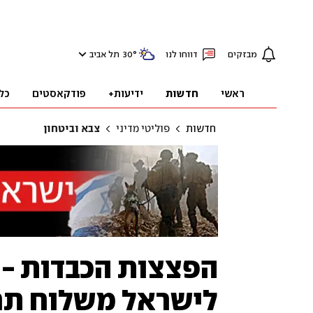
מבזקים
דווחו לנו
°
30
תל אביב
ראשי
חדשות
ידיעות+
פודקאסטים
כל
חדשות
פוליטי מדיני
צבא וביטחון
הפצצות הכבדות - 
לישראל משלוח ת