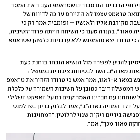
הגורמים הדגישו כי חרף הצחוק במהלך חילופי הדברים, הם סבורים שטראמפ העביר את המסר 
שלו: דרישה לשינוי עד להשבעתו ב-20 בינואר. טראמפ עצמו לא התייחס עד כה לדיווח של 
"פוקס ניוז" – רשת חדשות שמרנית הנחשבת מקורבת אליו ולאנשיו – ופומבית אמר רק כי 
השיחה עם טרודו הייתה "ידידותית וחיובית מאוד". בקנדה טענו כי השיחה הייתה פרודוקטיבית, 
אבל גם בסוכנות הידיעות AP דווח הלילה כי טרודו יצא מהמפגש ללא ערבויות כלשהן שטראמפ 
קנדה כבר נערכת לאפשרות הזו, ולצד הניסיון להגיע לפשרה מול הנשיא הנבחר בוחנת כעת 
מכסי תגובה אפשריים על סחורות שמיובאות מארה"ב. השר לבטיחות ציבורית בממשלה 
באוטווה, דומיניק לבלנק, שהשתתף במפגש במאר א-לאגו, אמר אמש כי טרודו הזהיר את טראמפ 
שהמכסים שלו יפגעו גם באמריקנים. "ראש הממשלה דיבר כמובן על חשיבות השמירה על כלכלת 
קנדה והעובדים הקנדים מפני מכסים, אבל שוחחנו עם חברינו האמריקנים גם על האפקט השלילי 
שיהיה למכסים הללו על הכלכלה שלהם, על יוקר המחיה בארה"ב", אמר לבלנק בדיון בפרלמנט 
הקנדי. הוא טען כי הרעיון שטרודו שב מהפגישה בידיים ריקות שגוי לחלוטין: "המחויבות 
קה מאוד מכך", אמר. 