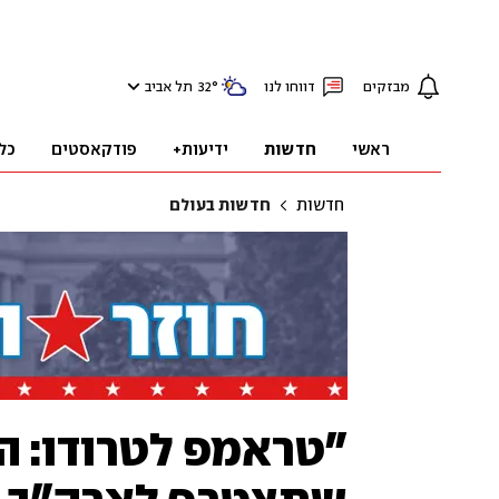
מבזקים
דווחו לנו
°
32
תל אביב
ראשי
חדשות
ידיעות+
פודקאסטים
כל
חדשות
חדשות בעולם
"טראמפ לטרודו: ה