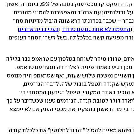
אחדים אחרי שזה איים בפומבי להטיל על קנדה ומקסיקו מכסי ענק בגובה של 25% ביומו הראשון 
כנשיא, בטענה ששתיהן נכשלות בשמירה על גבולותיהן עם ארה"ב ומאפשרות להמוני מהגרים 
וסמים לזרום לתוכה. האיום של הנשיא הנבחר – שכבר בכהונתו הראשונה הוביל מדיניות סחר 
 ו
התעמת לא אחת גם עם טרודו
 ו
בעלי ברית אחרים
בסוגיות כלכליות – מעורר כעת חשש בקנדה מפגיעה קשה בכלכלתה, בשל קשרי הסחר הענפים 
בעדות לחשש הגדול באוטווה ממימוש האיום, טרודו מיהר לשוחח בטלפון עם טראמפ כבר בלילה 
שבו ניפק את האיום, ושלושה ימים לאחר מכן הגיע כאמור פיזית לפלורידה וסעד עם טראמפ. 
לפי הדיווח כעת ב"פוקס ניוז", השיחה בין השניים נמשכה שלוש שעות, ואף שטראמפ היה מנומס 
במהלכה – הוא לא נסוג מהאיום שלו והתעקש שקנדה תטפל בגבול שלה. לדברי הגורמים, 
טראמפ העלה בשיחה דרישה נוספת, שלא הזכיר באיום המקורי: טיפול בגירעון המסחרי בין 
קנדה לארה"ב, שלדבריו עומד על 100 מיליארד דולר לטובת קנדה. הגורמים טענו שכשדיבר על כך 
טראמפ נשמע נלהב יותר, ואיים להטיל כבר ביומו הראשון בתפקיד את מכסי הענק אם לא יימצא 
טרודו, כך נטען, אמר לטראמפ כי המכסים שהוא מאיים להטיל "יהרגו לחלוטין" את כלכלת קנדה. 