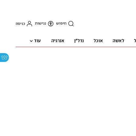
חיפוש
נגישות
כניסה
עוד
ל
לאשה
אוכל
נדל"ן
אנרגיה