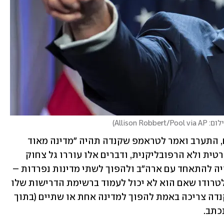
Allison Robbert/Pool via A
)
אחד הנוכחים בסעודה, כך אמרו הגורמים, התערב ואמר לטראמפ שקנדה תהיה "מדינה מאוד 
ליברלית", כלומר תתמוך במפלגה הדמוקרטית ולא הרפובליקנית, ודברים אלו עוררו גל צחוק 
נוסף בשולחן. טראמפ השיב כי קנדה עשויה להתאחד עם ארה"ב ולהפוך לשתי מדינות נפרדות – 
אחת שמרנית ואחת ליברלית. "הוא אמר לטרודו שאם הוא לא יכול לעמוד ברשימת הדרישות שלו 
מבלי לדפוק את ארה"ב במסחר, ייתכן שקנדה צריכה באמת להפוך למדינה אחת או שתיים (בתוך 