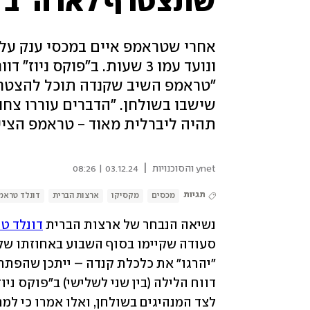
שתצטרף לארה"ב כמד
אחרי שטראמפ איים במכסי ענק על
ונועד עמו 3 שעות. ב"פוקס נ
שישבו בשולחן. "הדברים עוררו צחו
תהיה ליברלית מאוד - טראמפ הציע
|
ynet והסוכנויות
03.12.24 | 08:26
תגיות
מכסים
מקסיקו
ארצות הברית
דונלד טראמ
נשיאה הנבחר של ארצות הברית 
דונלד ט
סעודה שקיימו בסוף השבוע באחוזתו של 