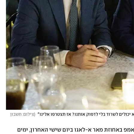
יכולים לשרוד בלי לדפוק אותנו? אז תצטרפו אלינו" 
(
צילום: חשבון 
טרודו, נזכיר, טס לפלורידה ונפגש עם טראמפ באחוזת מאר א-לאגו ביום שישי האחרון, ימים 