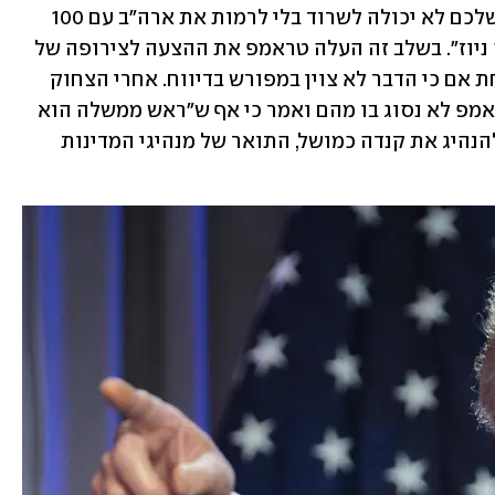
"הנשיא טראמפ השיב ושאל: אז המדינה שלכם לא יכולה לשרוד בלי לרמות את ארה"ב עם 100 
מיליארד דולר?", תואר בדיווח של "פוקס ניוז". בשלב זה העלה טראמפ את ההצעה לצירופה של 
קנדה לאיחוד האמריקני, שנשמעת מבודחת אם כי הדבר לא צוין במפורש בדיווח. אחרי הצחוק 
הנבוך שעוררו הדברים, נטען כאמור שטראמפ לא נסוג בו מהם ואמר כי אף ש"ראש ממשלה הוא 
תואר טוב יותר" – טרודו יוכל להמשיך ולהנהיג את קנדה כמושל, התואר של מנהיגי המדינות 