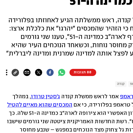
ינה ה-51"
 קנדה, ראש ממשלתה הגיע לאחוזתו בפלורידה
יוז" דווח כי הזהיר שהמכסים "יהרגו" את כלכלת ארצו:
"טראמפ השיב שקנדה תוכל להצטרף לארה"ב כמדינה ה-51", טענו שני גורמים
ק מחוסר נוחות, וכשאחד הנוכחים העיר שהיא
 לפצל אותה למדינה שמרנית ומדינה ליברלית"
88 תגובות
פ
קנדה
ראמפ
 אמר לראש ממשלת קנדה 
ג'סטין טרודו
, במהלך 
טראמפ בפלורידה, כי אם 
המכסים שהוא מאיים להטיל
"יהרגו" את כלכלת קנדה – ייתכן שהפתרון האפשרי הוא צירופה לארה"ב כמדינה ה-51 שלה. כך 
דווח הלילה (בין שני לשלישי) ב"פוקס ניוז". רשת החדשות האמריקנית ציטטה שני גורמים שישבו 
לצד המנהיגים בשולחן, ואלו אמרו כי למרות גל צחוק מצד הנוכחים במפגש – שנבע מחוסר 