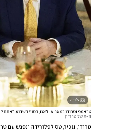
גלריה
טראמפ וטרודו במאר א-לאגו, בסוף השבוע. "אתם לא 
ה-X של טרודו
)