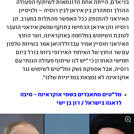
בני אדם, הייתה אחת הדוגמאות לשיתוף הפעולה 
ההולך ומתהדק בין איראן לבין רוסיה – ולניסיון 
האיראני להתנתק ככל האפשר מהתלות במערב. הן 
רוסיה והן איראן הכחישו בתוקף שנשק איראני הועבר 
לטובת השימוש במלחמה באוקראינה, ושר החוץ 
האיראני חוסיין אמיר עבדוללהיאן אמר בשיחת טלפון 
עם שר החוץ של האיחוד האירופי ג'וזפ בורל ביום 
חמישי האחרון כי "יש לנו שיתוף פעולה הגנתי עם 
רוסיה, אבל אספקת נשק ומל"טים לשימוש נגד 
אוקראינה לא נמצאת במדיניות שלנו". 
מל"טים מתאבדים בשמי אוקראינה - סיבה 
לדאגה בישראל / רון בן ישי