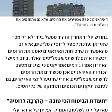
האיראנים לא רק מכשירים את הרוסים, אלא גם מתחזקים את 
המל"טים
(
צילום: EPA
)
בחודש יולי האחרון הזהיר ממשל ביידן לא רק מכך 
שאיראן נערכת לספק לרוסיה מל"טים, אלא גם 
מהאפשרות שהכוחות האיראניים יאמנו את הרוסים 
ויכשירו אותם להשתמש במל"טים האלה. ביום חמישי 
האחרון אמרו גורמים אמריקנים כי נציגים מטעם 
הכוחות האיראניים אכן מכשירים את הרוסים 
להשתמש במל"טים, אחרי שהגיעו לחצי האי קרים, גם 
לטובת תיקונים תכופים ותחזוקה של כלי הטיס.
"תעודת הביטוח הכי טובה – הַקִּרְבָה לרוסיה"
מאז עלייתו לשלטון, המנהיג העליון של איראן עלי 