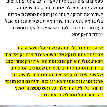
פעמים ברציפות בניסיון לייצר הרכב קואליציוני יציב, 
עד שהוקמה ממשלת אחדות פריטטית שניסתה 
לשבור את התיקו. לאחר מכן הוקמה ממשלת אחדות 
בלי בנימין נתניהו, החשוד המיידי ביצירת הכאוס, אבל 
כעת מתברר שגם בלעדיו אי אפשר להקים ממשלה 
יציבה בת-קיימא.
אז הניסויים כשלו. ומה עכשיו? על השאלה הזו 
צריכים לענות דווקא אלו השואפים להיות בקואליציה 
הבאה. אולי היא תקום בכנסת הזו, אולי רק אחרי סבב 
בחירות נוסף. הסקרים מלמדים שנמוכים הסיכויים 
של שני הצדדים, קואליציה ואופוזיציה, להשיג רוב 
פרלמנטרי. וגם אם יימצא רוב כזה, יהיה גם הוא מוגבל 
ודחוק. כל ח"כ יהיה מלך וכל ראש ממשלה ייאלץ 
להשתעבד על מנת לשמר את כוחו
.