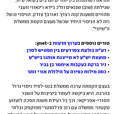
הנראה לשותפות בין יהודים וערבים בקואליציה, 
שגילתה (שוב) שגנאים וח"כ ג'ידא רינאווי זועבי 
מהווים משענת קנה רצוץ. ואורבך צודק. הניסוי נכשל. 
וזה לא הניסוי היחיד שכשל מעצם הקמת ממשלת 
ה"שינוי".
טורים נוספים ב
ערוץ הדעות
• 
רע"מ בולעת צפרדעים בין הפטיש לסדן
• 
מועצת יש"ע לא מייצגת אותנו ביש"ע
• 
ניר ברקת בעקבות איתמר בן גביר
• 
כמה מילות כפירה על הילולת אורי זוהר
בעצם הקמתה ערכה ממשלת בנט-לפיד ניסוי גדול 
בהרבה. היא ביקשה לעמוד ביציבות על השבר 
הסורי-אפריקאי, וכך כל רעידת משנה הפכה לזעזוע 
טקטוני. ממשלה עם רוב פרלמנטרי מפוקפק ובלתי 