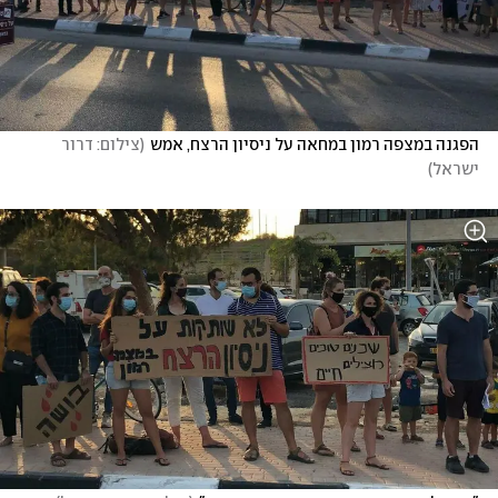
הפגנה במצפה רמון במחאה על ניסיון הרצח, אמש
(
צילום: דרור 
ישראל
)