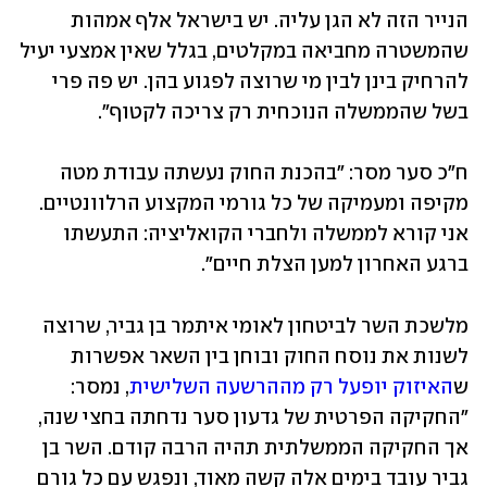
הנייר הזה לא הגן עליה. יש בישראל אלף אמהות 
שהמשטרה מחביאה במקלטים, בגלל שאין אמצעי יעיל 
להרחיק בינן לבין מי שרוצה לפגוע בהן. יש פה פרי 
בשל שהממשלה הנוכחית רק צריכה לקטוף".
ח"כ סער מסר: "בהכנת החוק נעשתה עבודת מטה 
מקיפה ומעמיקה של כל גורמי המקצוע הרלוונטיים. 
אני קורא לממשלה ולחברי הקואליציה: התעשתו 
ברגע האחרון למען הצלת חיים".
מלשכת השר לביטחון לאומי איתמר בן גביר, שרוצה 
לשנות את נוסח החוק ובוחן בין השאר אפשרות 
ש
האיזוק יופעל רק מההרשעה השלישית
, נמסר: 
"החקיקה הפרטית של גדעון סער נדחתה בחצי שנה, 
אך החקיקה הממשלתית תהיה הרבה קודם. השר בן 
גביר עובד בימים אלה קשה מאוד, ונפגש עם כל גורם 