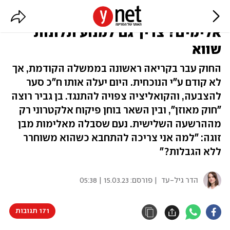
בן גביר: איזוק אלקטרוני לגברים
אלימים? צריך גם למנוע תלונות
שווא
החוק עבר בקריאה ראשונה בממשלה הקודמת, אך
לא קודם ע"י הנוכחית. היום יעלה אותו ח"כ סער
להצבעה, והקואליציה צפויה להתנגד. בן גביר רוצה
"חוק מאוזן", ובין השאר בוחן פיקוח אלקטרוני רק
מההרשעה השלישית. נעם שסבלה מאלימות מבן
זוגה: "למה אני צריכה להתחבא כשהוא משוחרר
ללא הגבלות?"
הדר גיל-עד
| פורסם:
15.03.23 | 05:38
171 תגובות