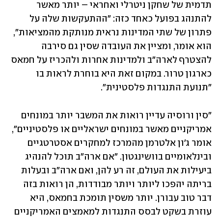
תדמית של שחקן ניטרלי ואחראי – יותר מאשר 
להתנהג בפועל כאחד כזה: "ההתעקשות שלה על 
פתרון של שתי המדינות נראית מנותקת מהמציאות", 
הוא אומר, ומציין את העובדה שסין גם סירבה 
להצטרף לארה"ב ולמדינות אחרות ולהכריז על חמאס 
כארגון טרור. במקום זאת היא בוחרת לראות בו 
"תנועת התנגדות פלסטינית".
"סין ורוסיה עדיין רואות את המשבר יותר במונחים 
אמריקניים מאשר במונחים ישראליים או פלסטיניים", 
אומר ג'ון אלטרמן מהמרכז למחקרים אסטרטגיים 
ובינלאומיים בוושינגטון. "אם ארה"ב תוכל להנהיג 
ביעילות את העולם, זה רע להן, ואם ארה"ב ובעלות 
בריתה יהפכו ליותר ויותר מבודדות, הן רואות בזה 
דבר טוב עבורן. יותר משסין תומכת בחמאס, היא 
עוזרת בשקט לבסס התנגדות למאמצים האמריקניים 