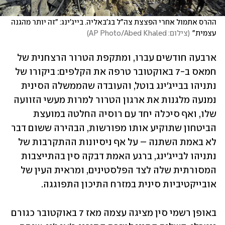
ההרס אתמול אחרי הפצצת צה"ל בג'באליה. בייג'ינג: "זה יותר מהגנה 
עצמית"
(
צילום: AP Photo/Abed Khaled
)
ארבעה חודשים עברו, ומתקפת הטרור הרצחנית של 
חמאס ב-7 באוקטובר טרפה את הקלפים: ביקורו של 
נתניהו בבייג'ינג בוטל, והעובדה שהממשלה הסינית 
נמנעה מלגנות את ארגון הטרור למרות מעשי הזוועה 
שלו, ואף סיכלה יחד עם רוסיה החלטה במועצת 
הביטחון שתוקיע אותו מפורשות, הבהירה ששום דבר 
לא באמת השתנה – על אף ניסיונות ההתקרבות של 
נתניהו לבייג'ינג, ברגע האמת דבקה סין בהתייצבות 
המסורתית שלה לצד הפלסטינים, ומראית העין של 
אובייקטיביות סינית במזרח התיכון התפוגגה.
באופן רשמי סין מציגה עצמה מאז 7 באוקטובר כגורם 