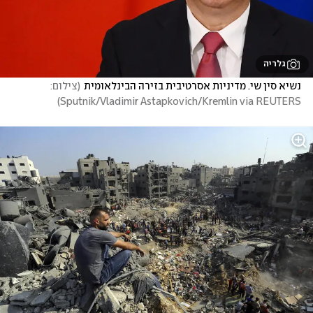
גלריה
נשיא סין שי. מדיניות אסרטיבית בזירה הבינלאומית
(
צילום: 
)
Sputnik/Vladimir Astapkovich/Kremlin via REUTERS