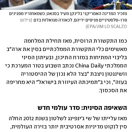
מזכיר המדינה האמריקני בלינקן מעיד בסנאט, כשמאחוריו מפגינים 
פרו-פלסטיניים מניפים ידיהם, לכאורה מגואלות בדם
(
צילום: 
)
EPA/JIM LO SCALZO
כמו התקשורת הרוסית, מאז תחילת המלחמה 
מאשימים כלי התקשורת הממלכתיים בסין את ארה"ב 
בליבוי המתיחות במזרח התיכון, ובעיתון הסיני 
הממלכתי China Daily נכתב השבוע בטור המערכת כי 
וושינגטון ניצבת "בצד הלא נכון של ההיסטוריה 
בעזה", וכי ב"תמיכתה העיוורת בישראל" היא מחריפה 
את הסכסוך.
השאיפה הסינית: סדר עולמי חדש
מאז עלייתו של שי ג'ינפינג לשלטון בשנת 2012 החלה 
סין לנקוט מדיניות אסרטיבית יותר בזירה העולמית, 