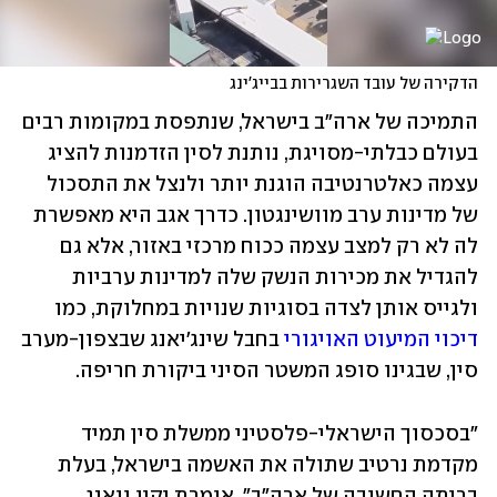
הדקירה של עובד השגרירות בבייג'ינג
התמיכה של ארה"ב בישראל, שנתפסת במקומות רבים 
בעולם כבלתי-מסויגת, נותנת לסין הזדמנות להציג 
עצמה כאלטרנטיבה הוגנת יותר ולנצל את התסכול 
של מדינות ערב מוושינגטון. כדרך אגב היא מאפשרת 
לה לא רק למצב עצמה ככוח מרכזי באזור, אלא גם 
להגדיל את מכירות הנשק שלה למדינות ערביות 
ולגייס אותן לצדה בסוגיות שנויות במחלוקת, כמו 
דיכוי המיעוט האויגורי
 בחבל שינג'יאנג שבצפון-מערב 
סין, שבגינו סופג המשטר הסיני ביקורת חריפה.
"בסכסוך הישראלי-פלסטיני ממשלת סין תמיד 
מקדמת נרטיב שתולה את האשמה בישראל, בעלת 
בריתה החשובה של ארה"ב", אומרת יקיו וואנג, 