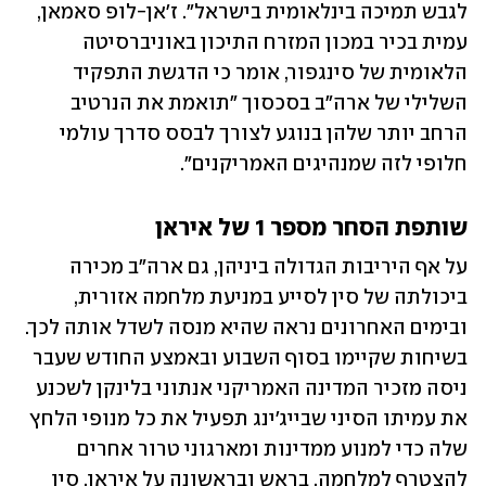
לגבש תמיכה בינלאומית בישראל". ז'אן-לופ סאמאן, 
עמית בכיר במכון המזרח התיכון באוניברסיטה 
הלאומית של סינגפור, אומר כי הדגשת התפקיד 
השלילי של ארה"ב בסכסוך "תואמת את הנרטיב 
הרחב יותר שלהן בנוגע לצורך לבסס סדרך עולמי 
חלופי לזה שמנהיגים האמריקנים".
שותפת הסחר מספר 1 של איראן
על אף היריבות הגדולה ביניהן, גם ארה"ב מכירה 
ביכולתה של סין לסייע במניעת מלחמה אזורית, 
ובימים האחרונים נראה שהיא מנסה לשדל אותה לכך. 
בשיחות שקיימו בסוף השבוע ובאמצע החודש שעבר 
ניסה מזכיר המדינה האמריקני אנתוני בלינקן לשכנע 
את עמיתו הסיני שבייג'ינג תפעיל את כל מנופי הלחץ 
שלה כדי למנוע ממדינות ומארגוני טרור אחרים 
להצטרף למלחמה, בראש ובראשונה על איראן. סין 