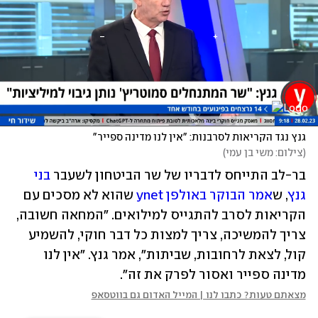
גנץ נגד הקריאות לסרבנות: "אין לנו מדינה ספייר"
(
צילום: משי בן עמי
)
בר-לב התייחס לדבריו של שר הביטחון לשעבר 
בני 
גנץ
, ש
אמר הבוקר באולפן ynet
 שהוא לא מסכים עם 
הקריאות לסרב להתגייס למילואים. "המחאה חשובה, 
צריך להמשיכה, צריך למצות כל דבר חוקי, להשמיע 
קול, לצאת לרחובות, שביתות", אמר גנץ. "אין לנו 
מדינה ספייר ואסור לפרק את זה".
מצאתם טעות? כתבו לנו | המייל האדום גם בווטסאפ