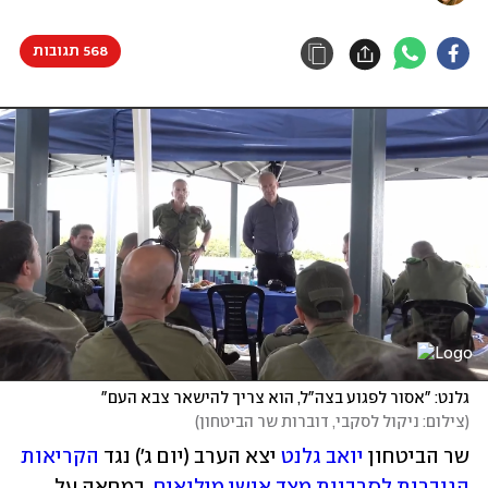
568 תגובות
גלנט: "אסור לפגוע בצה"ל, הוא צריך להישאר צבא העם"
(
צילום: ניקול לסקבי, דוברות שר הביטחון
)
שר הביטחון 
יואב גלנט
 יצא הערב (יום ג') נגד 
הקריאות 
הגוברות לסרבנות מצד אנשי מילואים
, במחאה על 