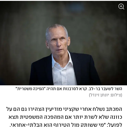
השר לשעבר בר-לב. קרא לסרבנות אם תהיה "הפיכה משטרית"
(
צילום: יונתן זינדל
)
המכתב נשלח אחרי שקציני מודיעין הצהירו גם הם על 
כוונה שלא לשרת יותר אם המהפכה המשפטית תצא 
לפועל: "מי ששותק מול הטירוף הוא הבלתי-אחראי. 