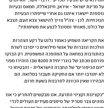
המילואים יש תפקיד מכריע". לדברי השר, "האיומים 
על מדינת ישראל - איראן, חיזבאללה, חמאס ובעיות 
נוספות יישארו איתנו גם אחרי שייפתרו הבעיות 
הנוכחיות. לכן - צה"ל צריך להישאר צבא העם, הצבא 
של כולנו, מאוחד ומסוגל לבצע את משימותיו".
את הקריאה השמיע כאמור גלנט על רקע הצהרות 
הולכות וגוברות של אנשי מילואים כי יסרבו לשרת 
בהתנדבות במחאה על המהפכה המשפטית. רק הבוקר 
פורסם מכתב של בוגרי יחידת 8200 שבו הזהירו מפני 
"יום הכיפורים" של החברה הישראלית - והבטיחו כי 
לא יתנדבו יותר אם החקיקה תעבור במלואה. הם 
הבהירו שאין הכוונה לסרבנות בשעת חרום.  
"כקצינות וקציני התרעה, אנו מבקשים להתריע כי אנו 
מזהים צבר מטריד של סימנים מעידים העולים לכדי 