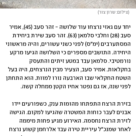
(
צילום: שרון צור
)
יחד עם גאזי נרצחו עוד שלושה - זהר סעב (45), אמיר 
סעב (28) וחלבי סלמאן (63). זהר סעב שירת ביחידת 
המסתערבים (ימ"ס) לפני כשני עשורים, והיה מראשוני 
היחידה. התושבים מספרים כי השלושה הגיעו מרקע 
נורמטיבי. סלמאן עבד במטע זיתים והתעסק 
בחקלאות. אמיר סעב, הצעיר מבין הנרצחים, היה בעל 
השטח החקלאי שבו הארבעה נורו למוות. הוא התחתן 
לפני שנה, אז גם נפטר אחיו הקטן ממחלה קשה.
בזירת הרצח התפתחו מהומות ענק, כשפורעים יידו 
אבנים לעבר כוחות המשטרה שהגיעו למקום. הגישה 
לזירת הרצח נחסמה. האירוע מגיע פחות מיממה 
לאחר שמנכ"ל עיריית טירה עבד אלרחמן קשוע נרצח 