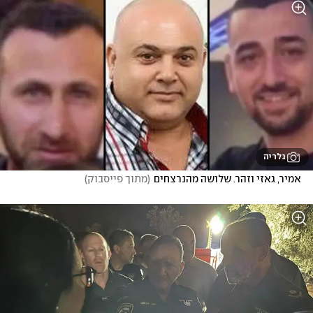
גלריה
אמיר, גאזי וזהר. שלושה מהנרצחים
(
מתוך פייסבוק
)