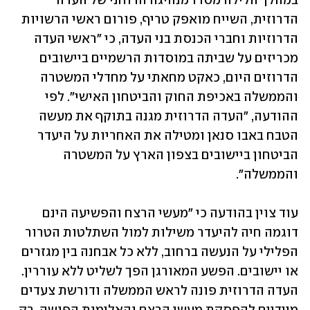
במהלך הלילה מסרו מנהיגה הרוחני של העדה 
הדרוזית, השייח מואפק טריף, פורום ראשי הרשויות 
הדרוזיות וחברי הכנסת בני העדה, כי "ראשי העדה 
מכריזים על שביתה במוסדות הרשמיים ביישובים 
הדרוזים היום, כאקט מחאתי על מחדלי המשטרה 
והממשלה באכיפת החוק והביטחון האישי". לפי 
ההודעה, "העדה הדרוזית מגנה בתוקף את מעשה 
הטבח באבו סנאן ומטילה את האחריות על היעדר 
הביטחון ביישובים בצפון הארץ על המשטרה 
והממשלה".
עוד צוין בהודעה כי "מעשי הרצח והפשיעה הינם 
דוגמה חיה להיעדר משילות למול השתלטות הטרור 
הפלילי על הנעשה ברחוב, ללא כל אבחנה בין מגזרים 
או יישובים. הפשע המאורגן הפך לשליט ללא עוררין. 
העדה הדרוזית פונה לראש הממשלה ודורשת צעדים 