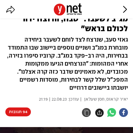
המועמד שנרצח באבו סנאן - קצין
מג"ב לשעבר: "טבח, הרוצח ירה
לכולם בראש"
גאזי סעב, שנרצח לצד לוחם לשעבר ביחידה
מובחרת במג"ב ושניים נוספים ביישוב שבו התמודד
בבחירות, היה רב-פקד במג"ב. קרוביו סיפרו בזירה,
אחרי המהומות: "הנרצחים הגיעו ממקומות
מכובדים, לא מאמינים שדבר כזה קרה אצלנו".
המפכ"ל שלל קשר לבחירות, מוסדות רשמיים
יושבתו ביישובים דרוזיים
יאיר קראוס
,
חסן שעלאן
| עודכן:
22.08.23 | 21:19
94 תגובות