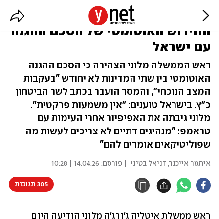
"בצל המצב": איטליה משהה את
החידוש האוטומטי של הסכם ההגנה
עם ישראל
ראש הממשלה מלוני הצהירה כי הסכם ההגנה
האוטומטי בין שתי המדינות לא יחודש "בעקבות
המצב הנוכחי", והמסר הועבר בכתב לשר הביטחון
כ"ץ. בישראל טוענים: "אין משמעות פרקטית".
מלוני גיבתה את האפיפיור אחרי העימות עם
טראמפ: "מנהיגים דתיים לא צריכים לעשות מה
שפוליטיקאים אומרים להם"
איתמר אייכנר
,
דניאל בטיני
| פורסם:
14.04.26 | 10:28
305 תגובות
ראש ממשלת איטליה ג'ורג'ה מלוני הודיעה היום 