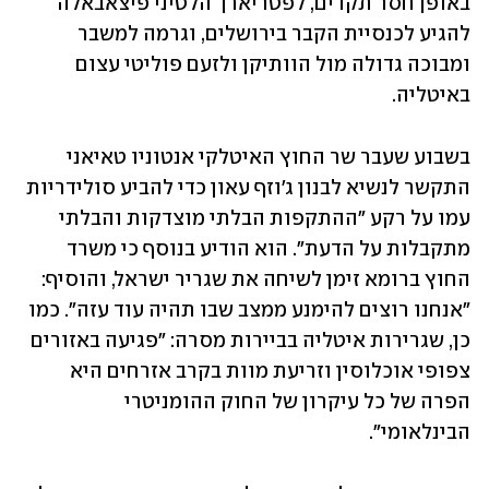
באופן חסר תקדים, לפטריארך הלטיני פיצאבאלה 
להגיע לכנסיית הקבר בירושלים, וגרמה למשבר 
ומבוכה גדולה מול הוותיקן ולזעם פוליטי עצום 
באיטליה. 
בשבוע שעבר שר החוץ האיטלקי אנטוניו טאיאני 
התקשר לנשיא לבנון ג'וזף עאון כדי להביע סולידריות 
עמו על רקע "ההתקפות הבלתי מוצדקות והבלתי 
מתקבלות על הדעת". הוא הודיע בנוסף כי משרד 
החוץ ברומא זימן לשיחה את שגריר ישראל, והוסיף: 
"אנחנו רוצים להימנע ממצב שבו תהיה עוד עזה". כמו 
כן, שגרירות איטליה בביירות מסרה: "פגיעה באזורים 
צפופי אוכלוסין וזריעת מוות בקרב אזרחים היא 
הפרה של כל עיקרון של החוק ההומניטרי 
הבינלאומי".