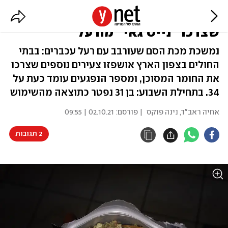
עוד שמונה בני אדם אושפזו לאחר
שצרכו "נייס גאי" מורעל
נמשכת מכת הסם שעורבב עם רעל עכברים: בבתי
החולים בצפון הארץ אושפזו צעירים נוספים שצרכו
את החומר המסוכן, ומספר הנפגעים עומד כעת על
34. בתחילת השבוע: בן 31 נפטר כתוצאה מהשימוש
אחיה ראב"ד
,
נינה פוקס
| פורסם:
02.10.21 | 09:55
2 תגובות