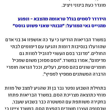
מוגדר כעת בינוני ויציב.
הידרדר לסמים בגלל טראומה מהצבא - ונפגע 
מהנייס גאי המורעל: "הבנתי שאני פשוט גוסס"
במשרד הבריאות הודיעו כי עד כה אושפזו 34 בני אדם 
שהורעלו בנסיבות דומות והגיעו עם דימומים לבתי 
החולים. "מדובר בסם העשוי להוביל למוות גם 
מדימום", אמרו במשרד. "הסם מסוכן משום שמכיל 
חומרים שונים בהם סמים, רעלים, וככל הנראה חומרי 
הדברה המשתנים ממפיץ למפיץ".
בתחילת השבוע נפטר גבר בן 31 שהגיע למצב של מוות 
מוחי כתוצאה מצריכת הסם. במשרד הבריאות פתחו 
בחקירה משותפת עם המשטרה כבר בשבוע שעבר, 
שבסופה נעצרו חשודים בהפצת הסם. במשרד ציינו כי 